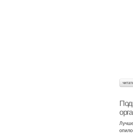
читат
Под
орг
Лучше
опило