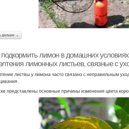
ь дальше →
 подкормить лимон в домашних условиях
елтения лимонных листьев, связные с ух
тение листвы у лимона часто связано с неправильным ух
ивания .
ске представлены основные причины изменения цвета коро