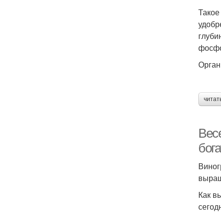
Такое
удобр
глуби
фосфо
Орган
читат
Вес
бога
Виног
выращ
Как в
сегод