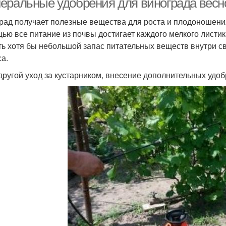
еральные удобрения для винограда весн
рад получает полезные вещества для роста и плодоношения 
ью все питание из почвы достигает каждого мелкого листик
ть хотя бы небольшой запас питательных веществ внутри св
са.
 другой уход за кустарником, внесение дополнительных удоб