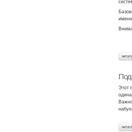
систе
Базов
именн
Внима
читат
Под
Этот 
одина
Важно
набух
читат