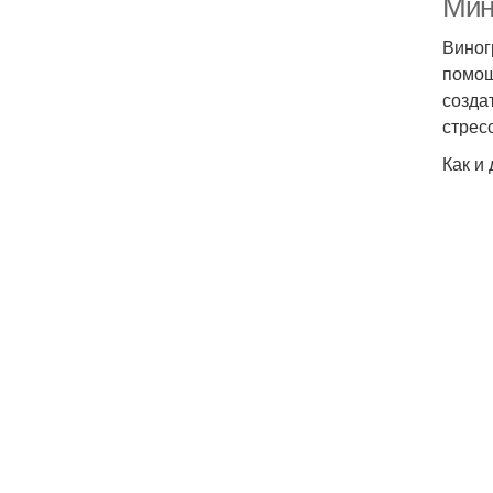
Мин
Виног
помощ
созда
стрес
Как и