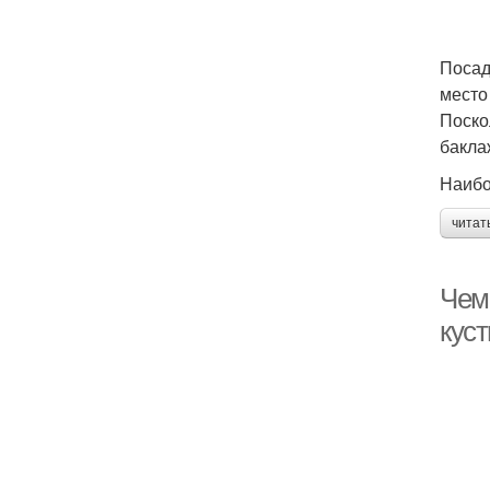
Посад
место
Поско
бакла
Наибо
читат
Чем
кус