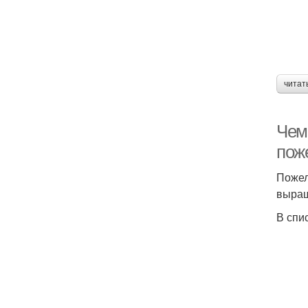
читат
Чем
пож
Пожел
выращ
В спи