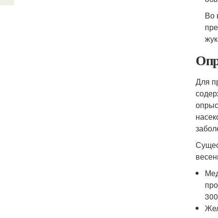
Во 
пре
жук
Опр
Для п
содер
опрыс
насек
забол
Сущес
весен
Мед
про
300
Жел