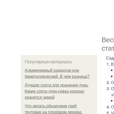
Вес
ста
Сод
Популярные материалы
В
Алюминиевый радиатор или
биметаллический. В чем разница?
О
Лучшие сорта для хранения лука.
О
Какие сорта лука-севка хорошо
э
хранятся зимой
Что делать обнаружив гриб
О
трутовик на плодовом дереве.
Ч