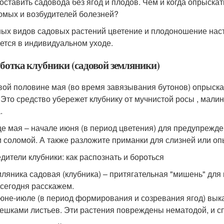
 оставить садовода без ягод и плодов. Чем и когда опрыскат
омых и возбудителей болезней?
ных видов садовых растений цветение и плодоношение наст
ется в индивидуальном уходе.
ботка клубники (садовой земляники)
вой половине мая (во время завязывания бутонов) опрыскайт
 Это средство убережет клубнику от мучнистой росы , мали
.
це мая – начале июня (в период цветения) для предупрежд
и соломой. А также разложите приманки для слизней или оп
дители клубники: как распознать и бороться
ляника садовая (клубника) – притягательная "мишень" для
сегодня расскажем.
юне-июле (в период формирования и созревания ягод) вык
ешками листьев. Эти растения повреждены нематодой, и спа