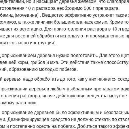
редителями, но и насыщает деревья железом, что благоприя
готовления 10 л раствора необходимо 500 г препарата.
бамид (мочевина) . Вещество эффективно устраняет такие з
комикоз, а также личинки большинства насекомых. Кроме то
чшает их вегетацию. Для приготовления раствора в 10 л во
же для весенней обработки используют и промышленные пре
овят согласно инструкции).
 опрыскиванием деревья нужно подготовить. Для этого щет
вевшей коры, грибов и мха. Эти действия также способст
ний, образованию молодых побегов.
й деревья надо обработать до того, как у них начнется сок
прыскивании деревьев любым выбранным препаратом важно
товления раствора, иначе действующие вещества могут не т
самому растению.
 опрыскивание деревьев было эффективным и безопасным,
ми. Дезинфицирующее средство не должно стекать по стволу
ом и постепенно осесть на побегах. Добиться такого эффе