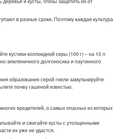
ь деревья и кусты, чтобы защитить их от
упают в разные сроки. Поэтому каждая культура
е кустики коллоидной серы (100 г) – на 10 л
нно-земляничного долгоносика и паутинного
ения образования серой гнили замульчируйте
ылите почву гашеной известью.
 многих вредителей, о самых опасных из которых
апывайте и сжигайте кусты с утолщенными
сти их уже не удастся.