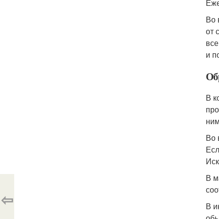
Еже
Во 
от 
все
и п
Об
В к
про
ним
Во 
Есл
Иск
В м
соо
⇦
В и
обы