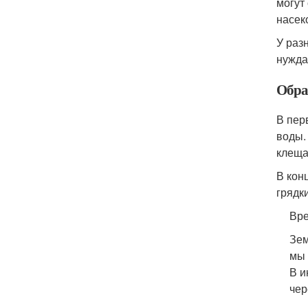
могут
насек
У раз
нужда
Обра
В пер
воды.
клеща
В кон
грядк
Вре
Зем
мы 
В и
чер