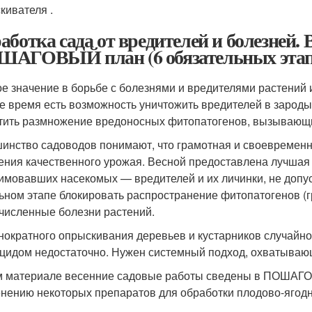
кивателя .
аботка сада от вредителей и болезней. 
АГОВЫЙ план (6 обязательных этап
е значение в борьбе с болезнями и вредителями растений 
е время есть возможность уничтожить вредителей в зарод
тить размножение вредоносных фитопатогенов, вызывающи
инство садоводов понимают, что грамотная и своевременн
ения качественного урожая. Весной предоставлена лучшая 
имовавших насекомых — вредителей и их личинки, не допуст
ьном этапе блокировать распространение фитопатогенов (г
численные болезни растений.
нократного опрыскивания деревьев и кустарников случайн
цидом недостаточно. Нужен системный подход, охватывающ
м материале весенние садовые работы сведены в ПОШАГО
нению некоторых препаратов для обработки плодово-ягодн