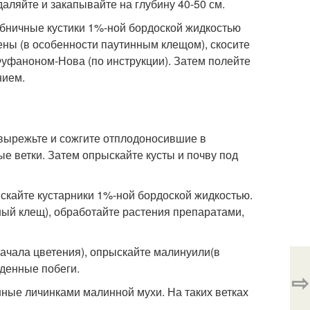
аляйте и закапывайте на глубину 40-50 см.
убничные кустики 1%-ной бордоской жидкостью
ены (в особенности паутинным клещом), скосите
 Фуфаноном-Нова (по инструкции). Затем полейте
нием.
) вырежьте и сожгите отплодоносившие в
ые ветки. Затем опрыскайте кусты и почву под
ыскайте кустарники 1%-ной бордоской жидкостью.
ный клещ), обработайте растения препаратами,
 начала цветения), опрыскайте малинуили(в
жденные побеги.
⇨
ные личинками малинной мухи. На таких ветках