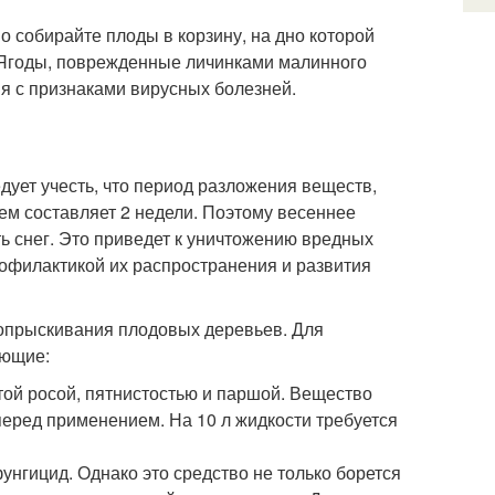
о собирайте плоды в корзину, на дно которой
 Ягоды, поврежденные личинками малинного
ия с признаками вирусных болезней.
ует учесть, что период разложения веществ,
ем составляет 2 недели. Поэтому весеннее
ть снег. Это приведет к уничтожению вредных
рофилактикой их распространения и развития
опрыскивания плодовых деревьев. Для
ующие:
той росой, пятнистостью и паршой. Вещество
перед применением. На 10 л жидкости требуется
унгицид. Однако это средство не только борется