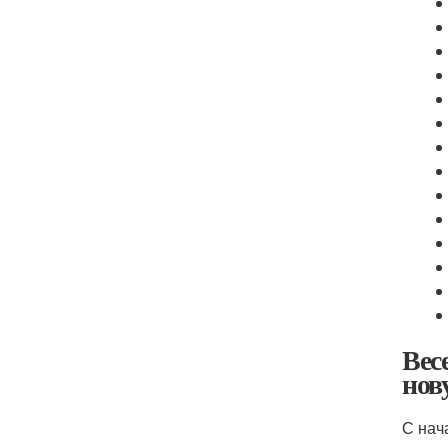
Вес
нов
С нач