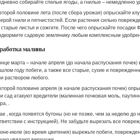
дневно собирайте спелые ягоды, а гнилые – немедленно уд
второй половине лета (после сбора урожая) опрыскайте кл
серой гнили и пятнистостей. Если растения сильно поврежд
 старые листья и сожгите. После чего опрыскайте посадки
одкормите садовую землянику любым комплексным удобре
работка малины
онце марта – начале апреля (до начала распускания почек
шлом году побеги, а также все старые, сухие и поврежденн
и раствором любого.
второй половине апреля (в начале распускания почек) опр
и сад атакуют вредители (малинная почковая моль, паутин
ра, .
ае , когда появятся бутоны (но не позже, чем за неделю до
тветствии с инструкцией). Не забудьте вырезать все повре
юне-июле (во время цветения) вырежьте побеги, поврежден
чно увядают верхушки.