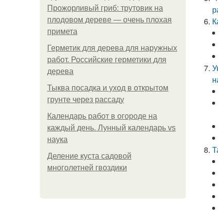
Прожорливый гриб: трутовик на
р
плодовом дереве — очень плохая
К
примета
Герметик для дерева для наружных
работ. Российские герметики для
У
дерева
н
Тыква посадка и уход в открытом
грунте через рассаду
Календарь работ в огороде на
каждый день. Лунный календарь vs
наука
Т
Деление куста садовой
многолетней гвоздики