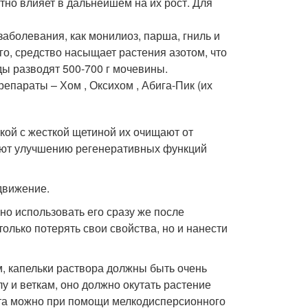
тно влияет в дальнейшем на их рост. Для
аболевания, как монилиоз, парша, гниль и
го, средство насыщает растения азотом, что
ды разводят 500-700 г мочевины.
параты – Хом , Оксихом , Абига-Пик (их
кой с жесткой щетиной их очищают от
вуют улучшению регенеративных функций
одвижение.
 использовать его сразу же после
олько потерять свои свойства, но и нанести
 капельки раствора должны быть очень
 и веткам, оно должно окутать растение
кта можно при помощи мелкодисперсионного