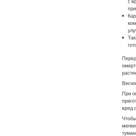
с в
при
Кар
кок
улу
Так
гот
Перед
омерт
расте
Весно
При о
приго
вред 
Чтобы
мелки
туман