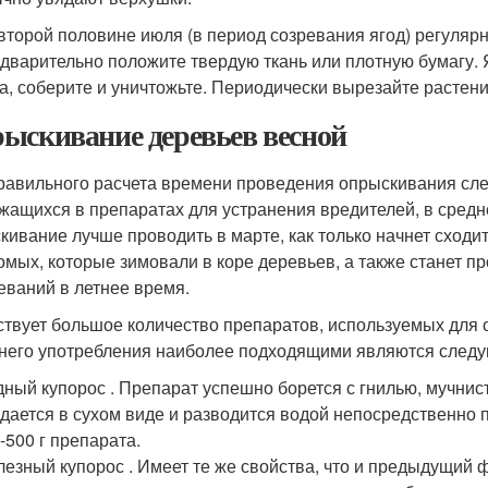
второй половине июля (в период созревания ягод) регулярн
дварительно положите твердую ткань или плотную бумагу.
а, соберите и уничтожьте. Периодически вырезайте растен
ыскивание деревьев весной
равильного расчета времени проведения опрыскивания след
жащихся в препаратах для устранения вредителей, в средн
кивание лучше проводить в марте, как только начнет сходи
омых, которые зимовали в коре деревьев, а также станет п
еваний в летнее время.
твует большое количество препаратов, используемых для 
него употребления наиболее подходящими являются след
ный купорос . Препарат успешно борется с гнилью, мучнис
дается в сухом виде и разводится водой непосредственно 
-500 г препарата.
езный купорос . Имеет те же свойства, что и предыдущий ф