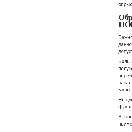
опрыс
Обр
ПОШ
Важно
данно
допус
Больш
получ
перез
начал
много
Но од
фунги
В это
приме