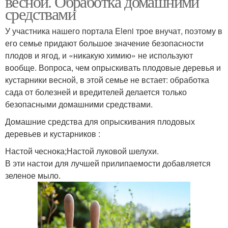
весной. Обработка домашними
средствами
У участника нашего портала Eleni трое внучат, поэтому в
Препараты для
его семье придают большое значение безопасности
Весенняя обработка
обработки
плодов и ягод, и «никакую химию» не используют
вообще. Вопроса, чем опрыскивать плодовые деревья и
кустарники весной, в этой семье не встает: обработка
сада от болезней и вредителей делается только
Весенние обработки
Обработки в саду
безопасными домашними средствами.
Домашние средства для опрыскивания плодовых
деревьев и кустарников :
Ранневесенняя
Настой чеснока;Настой луковой шелухи.
Обработка по зеленому
обработка
В эти настои для лучшей прилипаемости добавляется
зеленое мыло.
Обработка от
Химическая обработка
вредителей