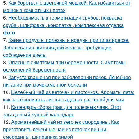
5.
Как бороться с цветочной мошкой. Как избавиться от
мошек в комнатных цветах
6.
Необходимость в герметизации срубов. покраска
сруба , шлифовка , конопатка , комплексная отделка
фото
7.
Какие продукты полезны и вредны при гипотиреозе.
Заболевания щитовидной железы, требующие
соблюдения диеты
8.
Опасные симптомы при беременности. Симптомы
осложнений беременности
9.
Капуста квашеная при заболевании почек. Лечебное
питание при мочекаменной болезни
10.
Целебный чай из веточек и листочков. Ароматы лета:
как заготавливать листья садовых растений для чая
11.
Календарь сбора трав для полезных чаев. Этот
загадочный лунный календарь
12.
Ароматнейший чай из веточек смородины. Как
приготовить лечебные чаи из веточек вишни,
смородины, шиповника зимой