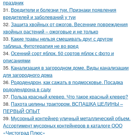
праздник
31.
Вредители и болезни туи. Признаки появления
вредителей и заболеваний у туи
32.
Защита хвойных от ожогов. Весенние повреждения
хвойных растений – ожоговые и не только
33.
Какие травы нельзя смешивать друг с другом
таблица. Фитотерапия не во вред
34.
Осенний сорт яблок. 50 сортов яблок с фото и
описаниями
35.
Канализация в загородном доме. Виды канализации
для загородного дома
36.
Рододендрон, как сажать в подмосковье. Посадка
рододендрона в саду
37.
Польза красный клевер. Что такое красный клевер?
38.
Пахота целины трактором. ВСПАШКА ЦЕЛИНЫ –
ПЕРВЫЙ ОПЫТ
39.
Мусорный контейнер уличный металлический объем.
Ассортимент мусорных контейнеров в каталоге ООО
«Чистоград Плюс»