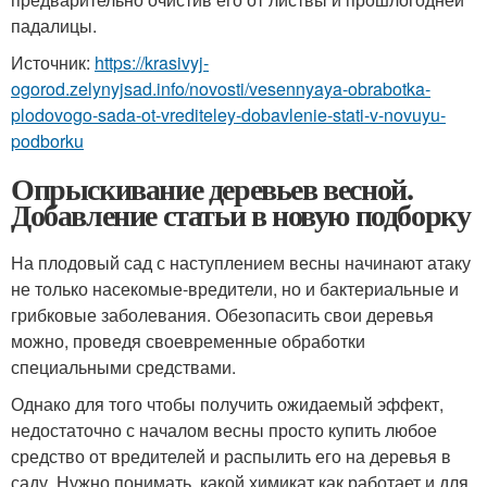
падалицы.
Источник:
https://krasivyj-
ogorod.zelynyjsad.info/novosti/vesennyaya-obrabotka-
plodovogo-sada-ot-vrediteley-dobavlenie-stati-v-novuyu-
podborku
Опрыскивание деревьев весной.
Добавление статьи в новую подборку
На плодовый сад с наступлением весны начинают атаку
не только насекомые-вредители, но и бактериальные и
грибковые заболевания. Обезопасить свои деревья
можно, проведя своевременные обработки
специальными средствами.
Однако для того чтобы получить ожидаемый эффект,
недостаточно с началом весны просто купить любое
средство от вредителей и распылить его на деревья в
саду. Нужно понимать, какой химикат как работает и для