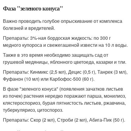
Фаза "зеленого конуса"
Важно проводить голубое опрыскивание от комплекса
болезней и вредителей.
Препараты: 3%-ная бордоская жидкость: по 300 г
медного купороса и свежегашеной извести на 10 л воды.
Также в это время необходимо защищать сад от
грушевой медяницы, яблонного цветоеда, казарки и тли.
Препараты: Кинмикс (2,5 мл), Децис (0,5 г), Танрек (3 мл),
Фуфанон (10 мл) или Карбофос-500 (60 г).
В фазе "зеленого конуса" (появления зачатков листьев
из почек) растения нередко поражают парша, монилиоз,
клястероспориоз, бурая пятнистость листьев, ржавчина,
туберкуляриоз, цитоспороз.
Препараты: Скор (2 мл), Строби (2 мл), Абига-Пик (50 г).