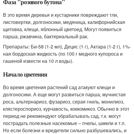
Фаза "розового бутона"
В это время деревья и кустарники повреждают тли,
листовертки, долгоносики, медяница, калифорнийская
щитовка, клещи, яблонный цветоед. Могут появиться
парша, ржавчина, бактериальный рак.
Препараты: Би-58 (1-2 мл), Децис (1 г), Актара (1-2 г), 1%-
ная бордоская жидкость (по 100 г медного купороса и
гашеной извести на 10 л воды).
Начало цветения
Во время цветения растений сад атакуют клещи и
долгоносики. А еще могут развиться парша, мучнистая
роса, альтернариоз, фузариоз, серая гниль, монилиоз,
клястероспориоз, курчавость, коккомикоз. Обычно в этот
период не рекомендуют обрабатывать сад, т.к. могут
пострадать полезные насекомые – пчелы, шмели и т.п.
Но если болезни и вредители сильно разбушевались, и