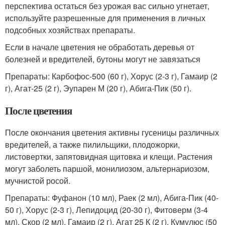
перспектива остаться без урожая вас сильно угнетает,
используйте разрешенные для применения в личных
подсобных хозяйствах препараты.
Если в начале цветения не обработать деревья от
болезней и вредителей, бутоны могут не завязаться
Препараты: Карбофос-500 (60 г), Хорус (2-3 г), Гамаир (2
г), Агат-25 (2 г), Эупарен М (20 г), Абига-Пик (50 г).
После цветения
После окончания цветения активны гусеницы различных
вредителей, а также пилильщики, плодожорки,
листовертки, запятовидная щитовка и клещи. Растения
могут заболеть паршой, монилиозом, альтернариозом,
мучнистой росой.
Препараты: Фуфанон (10 мл), Раек (2 мл), Абига-Пик (40-
50 г), Хорус (2-3 г), Лепидоцид (20-30 г), Фитоверм (3-4
мл), Скор (2 мл), Гамаир (2 г), Агат 25 К (2 г), Кумулюс (50