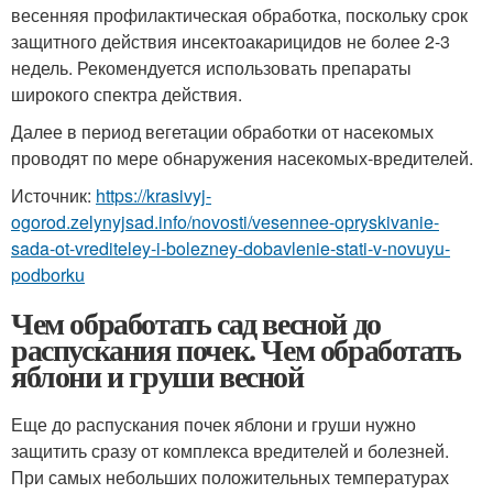
весенняя профилактическая обработка, поскольку срок
защитного действия инсектоакарицидов не более 2-3
недель. Рекомендуется использовать препараты
широкого спектра действия.
Далее в период вегетации обработки от насекомых
проводят по мере обнаружения насекомых-вредителей.
Источник:
https://krasivyj-
ogorod.zelynyjsad.info/novosti/vesennee-opryskivanie-
sada-ot-vrediteley-i-bolezney-dobavlenie-stati-v-novuyu-
podborku
Чем обработать сад весной до
распускания почек. Чем обработать
яблони и груши весной
Еще до распускания почек яблони и груши нужно
защитить сразу от комплекса вредителей и болезней.
При самых небольших положительных температурах