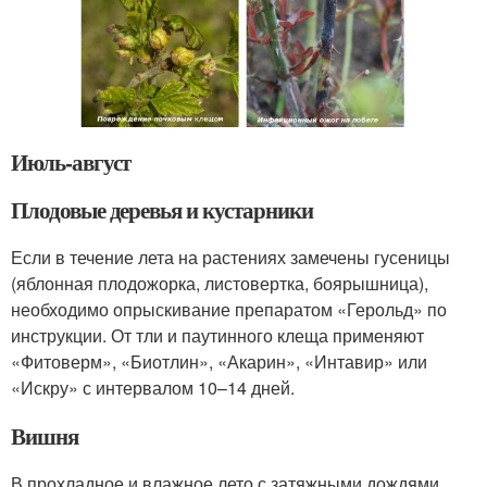
Июль-август
Плодовые деревья и кустарники
Если в течение лета на растениях замече­ны гусеницы
(яблонная плодожорка, листо­вертка, боярышница),
необходимо опры­скивание препаратом «Герольд» по
инст­рукции. От тли и паутинного клеща при­меняют
«Фитоверм», «Биотлин», «Акарин», «Интавир» или
«Искру» с интервалом 10–14 дней.
Вишня
В прохладное и влажное лето с затяжными дождями