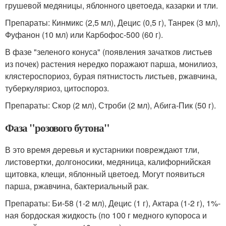
грушевой медяницы, яблонного цветоеда, казарки и тли.
Препараты: Кинмикс (2,5 мл), Децис (0,5 г), Танрек (3 мл),
Фуфанон (10 мл) или Карбофос-500 (60 г).
В фазе "зеленого конуса" (появления зачатков листьев
из почек) растения нередко поражают парша, монилиоз,
клястероспориоз, бурая пятнистость листьев, ржавчина,
туберкуляриоз, цитоспороз.
Препараты: Скор (2 мл), Строби (2 мл), Абига-Пик (50 г).
Фаза "розового бутона"
В это время деревья и кустарники повреждают тли,
листовертки, долгоносики, медяница, калифорнийская
щитовка, клещи, яблонный цветоед. Могут появиться
парша, ржавчина, бактериальный рак.
Препараты: Би-58 (1-2 мл), Децис (1 г), Актара (1-2 г), 1%-
ная бордоская жидкость (по 100 г медного купороса и