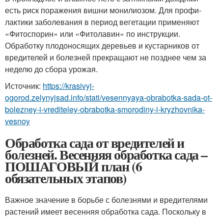
есть риск пора­жения вишни монилиозом. Для профи­
лактики заболевания в период вегетации применяют
«Фитоспорин» или «Фитола­вин» по инструкции.
Обработку плодоно­сящих деревьев и кустарников от
вреди­телей и болезней прекращают не позд­нее чем за
неделю до сбора урожая.
Источник:
https://krasivyj-
ogorod.zelynyjsad.info/stati/vesennyaya-obrabotka-sada-ot-
bolezney-i-vrediteley-obrabotka-smorodiny-i-kryzhovnika-
vesnoy
Обработка сада от вредителей и
болезней. Весенняя обработка сада –
ПОШАГОВЫЙ план (6
обязательных этапов)
Важное значение в борьбе с болезнями и вредителями
растений имеет весенняя обработка сада. Поскольку в