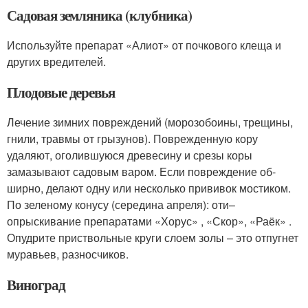
Садовая земляника (клубника)
Используйте препарат «Алиот» от поч­кового клеща и
других вредителей.
Плодовые деревья
Лечение зим­них повреждений (морозобоины, тре­щины,
гнили, травмы от грызунов). По­врежденную кору
удаляют, оголившую­ся древесину и срезы коры
замазывают садовым варом. Если повреждение об­
ширно, делают одну или несколько при­вивок мостиком.
По зеленому конусу (середина апреля): оти–
опрыскивание препаратами «Хо­рус» , «Скор», «Раёк» .
Опудрите приствольные круги слоем золы – это отпугнет
муравьев, разнос­чиков.
Виноград