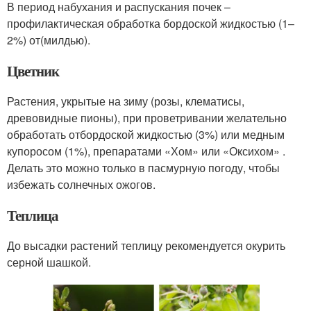
В период набухания и рас­пускания почек –
профилактическая об­работка бордоской жидкостью (1–
2%) от(милдью).
Цветник
Растения, укрытые на зиму (розы, клематисы,
древовидные пионы), при проветривании желательно
обра­ботать отбордоской жидкостью (3%) или медным
купоро­сом (1%), препаратами «Хом» или «Ок­сихом» .
Делать это можно только в пас­мурную погоду, чтобы
избежать солнеч­ных ожогов.
Теплица
До высадки растений теплицу рекомендуется окурить
серной шашкой.