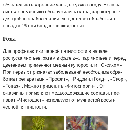
обя­зательно в утренние часы, в сухую погоду. Если на
листьях земляники обнаружились пятна, характерные
для грибных заболе­ваний, до цветения обработайте
посадки 1%­ной бордоской жидкостью .
Розы
Для профилактики черной пят­нистости в начале
роспуска листьев, затем в фазе 2–3 пар листьев и перед
цветением применяют медный купо­рос или «Оксихом» .
При первых при­знаках заболеваний необходима обра­
ботка препаратами «Профит», «Ридомил Голд» , «Скор»,
«Топаз» . Можно приме­нять «Фитоспорин» . От
ржавчины при­меняют медьсодержащие составы, пре­
парат «Чистоцвет» используют от муч­нистой росы и
черной пятнистости.