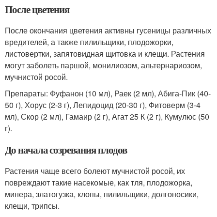
После цветения
После окончания цветения активны гусеницы различных
вредителей, а также пилильщики, плодожорки,
листовертки, запятовидная щитовка и клещи. Растения
могут заболеть паршой, монилиозом, альтернариозом,
мучнистой росой.
Препараты: Фуфанон (10 мл), Раек (2 мл), Абига-Пик (40-
50 г), Хорус (2-3 г), Лепидоцид (20-30 г), Фитоверм (3-4
мл), Скор (2 мл), Гамаир (2 г), Агат 25 К (2 г), Кумулюс (50
г).
До начала созревания плодов
Растения чаще всего болеют мучнистой росой, их
повреждают такие насекомые, как тля, плодожорка,
минера, златогузка, клопы, пилильщики, долгоносики,
клещи, трипсы.