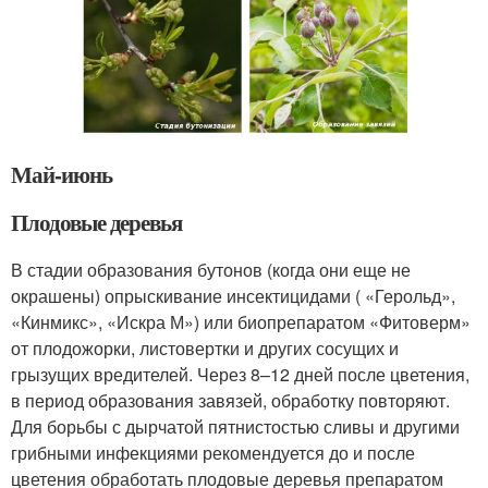
Май-июнь
Плодовые деревья
В стадии об­разования бутонов (когда они еще не
окрашены) опрыскивание инсектици­дами ( «Герольд»,
«Кинмикс», «Искра М») или биопрепаратом «Фитоверм»
от пло­дожорки, листовертки и других со­сущих и
грызущих вредителей. Через 8–12 дней после цветения,
в пе­риод образования завязей, обработку повторяют.
Для борьбы с дырчатой пят­нистостью сливы и другими
грибными инфекциями рекомендуется до и после
цветения обработать плодовые деревья препаратом