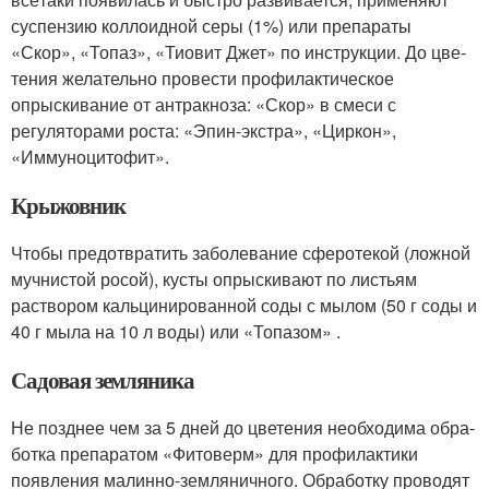
суспензию коллоидной се­ры (1%) или препараты
«Скор», «Топаз», «Тиовит Джет» по инструкции. До цве­
тения желательно провести профилак­тическое
опрыскивание от антракноза: «Скор» в смеси с
регуляторами роста: «Эпин-­экстра», «Циркон»,
«Иммуноци­тофит».
Крыжовник
Чтобы предотвратить заболевание сферотекой (ложной
муч­нистой росой), кусты опрыскивают по листьям
раствором кальцинирован­ной соды с мылом (50 г соды и
40 г мы­ла на 10 л воды) или «Топазом» .
Садовая земляника
Не позднее чем за 5 дней до цветения необходима обра­
ботка препаратом «Фитоверм» для профи­лактики
появления малинно-­землянично­го. Обработку проводят