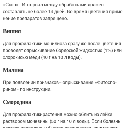
«Скор» . Интервал между обработками должен
составлять не бо­лее 14 дней. Во время цветения приме­
нение препаратов запрещено.
Вишня
Для профилактики монили­оза сразу же после цветения
прово­дят опрыскивание бордоской жид­костью (1%) или
хлорокисью меди (40 г на 10 л воды).
Малина
При появлении признаков– опрыскивание «Фитоспо­
рином» по инструкции.
Смородина
Для профилактикирастения можно об­лить из лейки
раствором мочевины (50 г на 10 л воды). Если болезнь
все­таки появилась и быстро развивается, применяют