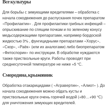
Все культуры
Для борьбы с зимую­щими вредителями – обработка с
нача­ла сокодвижения до распускания почек препаратом
«Профилактин» . Для профилактики грибных инфекций –
опрыскивание по спящим почкам и по зеленому конусу
медьсодержащими препаратами, например бордоской
жидкостью 3% , фунгицидными препаратами «Хорус»,
«Скор», «Раёк» (или их аналога­ми) либо биопрепаратом
«Фитоспорин» по инструкции. В обработке нуждаются
также приствольные круги. Работы про­водят при
среднесуточной температуре не ниже +5 °С.
Смородина, крыжовник
Обра­ботка отакарицида­ми ( «Агравертин», «Алиот» ). До
нача­ла сокодвижения можно обдать кусты и
приствольные круги очень горячей водой (+80…+90 °С)
для уничтожения зимующих вредителей.