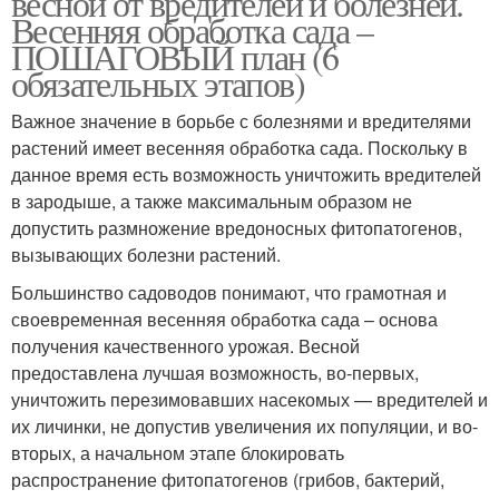
весной от вредителей и болезней.
Весенняя обработка сада –
ПОШАГОВЫЙ план (6
обязательных этапов)
Сад к весенней
Плодовый сад
обработке
Важное значение в борьбе с болезнями и вредителями
растений имеет весенняя обработка сада. Поскольку в
данное время есть возможность уничтожить вредителей
в зародыше, а также максимальным образом не
Сад в мае
допустить размножение вредоносных фитопатогенов,
вызывающих болезни растений.
Большинство садоводов понимают, что грамотная и
своевременная весенняя обработка сада – основа
получения качественного урожая. Весной
предоставлена лучшая возможность, во-первых,
уничтожить перезимовавших насекомых — вредителей и
их личинки, не допустив увеличения их популяции, и во-
вторых, а начальном этапе блокировать
распространение фитопатогенов (грибов, бактерий,