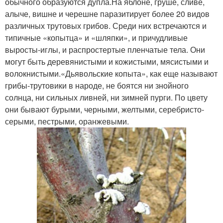
обычного образуются дупла.На яблоне, груше, сливе,
алыче, вишне и черешне паразитирует более 20 видов
различных трутовых грибов. Среди них встречаются и
типичные «копытца» и «шляпки», и причудливые
выросты-иглы, и распростертые пленчатые тела. Они
могут быть деревянистыми и кожистыми, мясистыми и
волокнистыми.«Дьявольские копыта», как еще называют
грибы-трутовики в народе, не боятся ни знойного
солнца, ни сильных ливней, ни зимней пурги. По цвету
они бывают бурыми, черными, желтыми, серебристо-
серыми, пестрыми, оранжевыми.