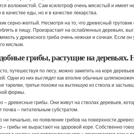
тся волокнистой. Сам ксилотроф очень мясистый и имеет не
 в качестве еды, но и в качестве лекарства.
вик серно-желтый. Несмотря на то, что древесный трутовик
еблять в пищу. Произрастает на ослабленных деревьях, выг
мякоть у древесного гриба очень нежная и сочная. Если он 
го кислым.
добные грибы, растущие на деревьях. 
асто, путешествуя по лесу, можно заметить на коре деревь
ей. Одни из них выглядят как вполне обычные шляпконожечн
ые тарелки, третьи похожи на вытекшую из ствола и застыв
ной формы.
то – древесные грибы. Они живут на стволах деревьев, кот
т почва – питательным субстратом.
то ни печально, но появление грибов на поверхности древес
о – грибы не вырастают на здоровой коре. Собственно гово
кают в маленькие повреждения коры, приживаются там и п