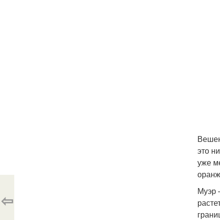
Вешен
это н
уже м
оранж
Муэр 
⇦
расте
грани