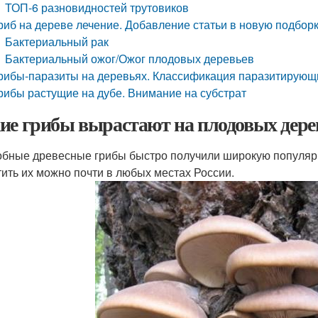
ТОП-6 разновидностей трутовиков
риб на дереве лечение. Добавление статьи в новую подбор
Бактериальный рак
Бактериальный ожог/Ожог плодовых деревьев
рибы-паразиты на деревьях. Классификация паразитирующ
рибы растущие на дубе. Внимание на субстрат
ие грибы вырастают на плодовых дере
бные древесные грибы быстро получили широкую популярн
тить их можно почти в любых местах России.