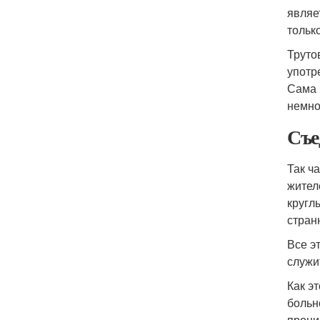
являе
только
Труто
употр
Сама 
немно
Съе
Так ч
жител
кругл
стран
Все э
служи
Как э
больн
прони