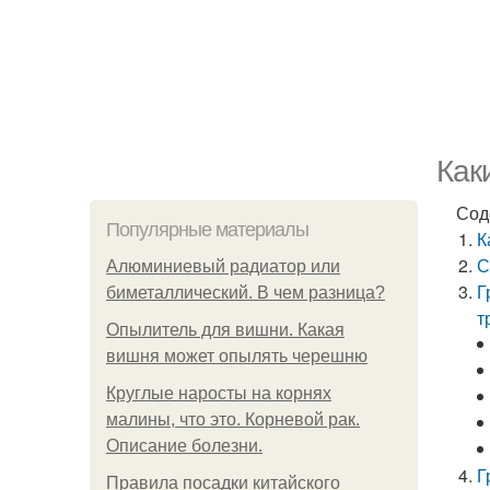
Как
Сод
Популярные материалы
К
С
Алюминиевый радиатор или
Г
биметаллический. В чем разница?
т
Опылитель для вишни. Какая
вишня может опылять черешню
Круглые наросты на корнях
малины, что это. Корневой рак.
Описание болезни.
Г
Правила посадки китайского