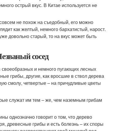
много острый вкус. В Китае используется не
 совсем не похож на съедобный, его можно
лядит как желтый, немного бархатистый, нарост.
уже довольно старый, то на вкус может быть
Незваный сосед
ев своеобразных и немного пугающих лесных
ые грибы, другие, как вросшие в ствол дерева
шую смолу, четвертые – на причудливые цветы
орые служат им тем – же, чем наземным грибам
ины однозначно говорит о том, что дерево
ря, древесные грибы и есть болезнь – их споры
онемногу распространяют свой мицелий под