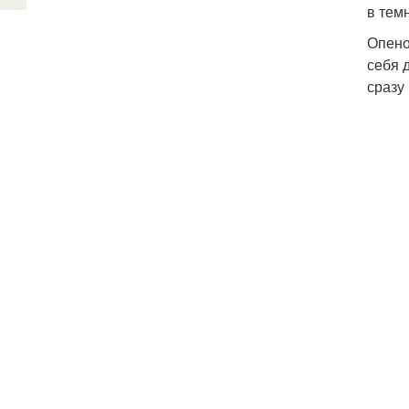
в тем
Опено
себя 
сразу