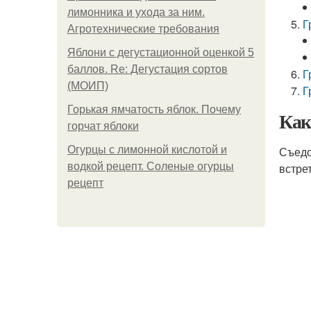
лимонника и ухода за ним.
Г
Агротехнические требования
Яблони с дегустационной оценкой 5
баллов. Re: Дегустация сортов
Г
(МОИП)
Г
Горькая ямчатость яблок. Почему
Как
горчат яблоки
Огурцы с лимонной кислотой и
Съедо
водкой рецепт. Соленые огурцы
встре
рецепт