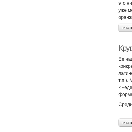
это н
уже м
оранж
читат
Круг
Ее на
конкр
латин
т.п.)
к «ед
форм
Среди
читат