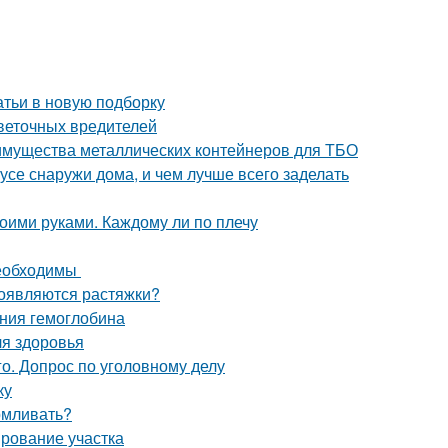
атьи в новую подборку
цветочных вредителей
имущества металлических контейнеров для ТБО
усе снаружи дома, и чем лучше всего заделать
оими руками. Каждому ли по плечу
необходимы
появляются растяжки?
ения гемоглобина
ля здоровья
о. Допрос по уголовному делу
ку
рмливать?
ирование участка