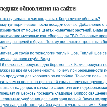
ледние обновления на сайте:
езка курильского чая когда и как. Когда лучше обрезать?
ему туя коричневеет после посадки осенью. Добавление ст
 избавиться от мошек в цветах комнатных растений. Виды 
аллические мусорные контейнеры для ТБО. Основные пре
метик для щелей в брусе. Почему появляются трещины в бр
кты?
метизация сруба по технологии теплый шов. Теплый шов св
метик для швов сруба. Виды
-5 полезных продуктов для беременных. Какие продукты 
тяжки во время беременности. Почему при беременности 
п-5 продуктов для хорошего гемоглобина. Тонкости повыш
сять самых полезных орехов. 10 самых полезных орехов д
зывают на допрос в качестве свидетеля или подозреваемог
прещает ли церковь посещать кладбище. Вопрос священни
неральные удобрения для винограда весной. Зачем подка
 идеи ландшафтного дизайна дачного участка своими.. Зон