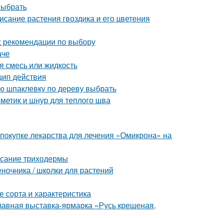
выбрать
исание растения гвоздика и его цветения
: рекомендации по выбору
аче
я смесь или жидкость
цип действия
ую шпаклевку по дереву выбрать
рметик и шнур для теплого шва
 покупке лекарства для лечения «Омикрона» на
исание триходермы
еночника / школки для растений
 сорта и характеристика
лавная выставка-ярмарка «Русь крещеная,