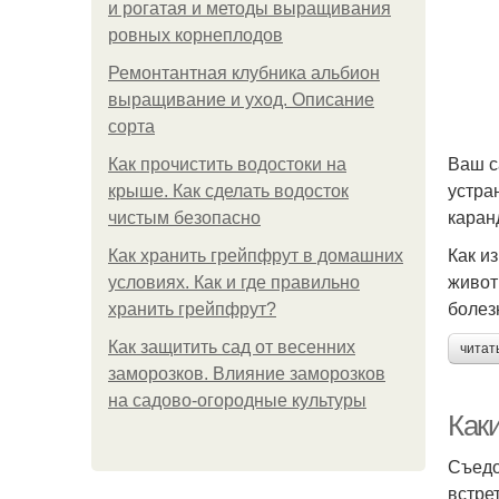
и рогатая и методы выращивания
ровных корнеплодов
Ремонтантная клубника альбион
выращивание и уход. Описание
сорта
Ваш с
Как прочистить водостоки на
устра
крыше. Как сделать водосток
каран
чистым безопасно
Как и
Как хранить грейпфрут в домашних
живот
условиях. Как и где правильно
болез
хранить грейпфрут?
Как защитить сад от весенних
читат
заморозков. Влияние заморозков
на садово-огородные культуры
Как
Съедо
встре