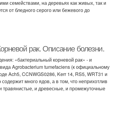
шими семействами, на деревьях как живых, так и
тся от бледного серого или бежевого до
Корневой рак. Описание болезни.
ения: «бактериальный корневой рак» - и
вида Agrobacterium tumefaciens (к официальному
оде Ach5, CCNWGS0286, Kerr 14, RS5, WRT31 и
о содержит много ядов, а в том, что неприхотлив
- и травянистые, и древесные, и промежуточные