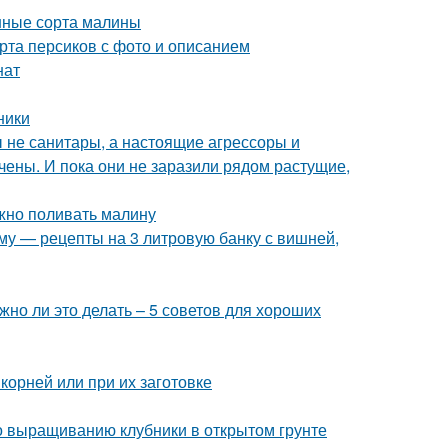
нные сорта малины
рта персиков с фото и описанием
нат
ники
бы не санитары, а настоящие агрессоры и
чены. И пока они не заразили рядом растущие,
ужно поливать малину
иму — рецепты на 3 литровую банку с вишней,
но ли это делать – 5 советов для хороших
 корней или при их заготовке
по выращиванию клубники в открытом грунте