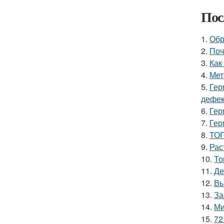
Пос
1.
Обр
2.
Поч
3.
Как
4.
Мет
5.
Гер
дефе
6.
Гер
7.
Гер
8.
ТОП
9.
Рас
10.
То
11.
Де
12.
Вы
13.
За
14.
Ми
15.
72