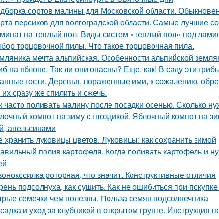
дборка сортов малины для Московской области. Обыкнове
рта персиков для волгоградской области. Самые лучшие со
минат на теплый пол. Виды систем «теплый пол» под лами
бор торцовочной пилы. Что такое торцовочная пила.
мляника мечта альпийская. Особенности альпийской земля
иб на яблоне. Так ли они опасны? Еще, как! В саду эти гри
анные гости. Деревья, пораженные ими, к сожалению, обре
 их сразу же спилить и сжечь.
к часто поливать малину после посадки осенью. Сколько н
лочный компот на зиму с гвоздикой. Яблочный компот на з
й, апельсинами
е хранить луковицы цветов. Луковицы: как сохранить зимой
авильный полив картофеля. Когда поливать картофель и нуж
ей
зонокосилка роторная, что значит. Конструктивные отличия
рень подсолнуха, как сушить. Как не ошибиться при покупке
рые семечки чем полезны. Польза семян подсолнечника
садка и уход за клубникой в открытом грунте. Инструкция 