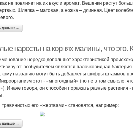
икак не повлияет на их вкус и аромат. Вешенки растут боль
ертвых. Шляпка – матовая, а ножка – длинная. Цвет колебле
евого.
ь дальше →
лые наросты на корнях малины, что это. 
именование нередко дополняют характеристикой происхожд
етизируют: возбудителем является палочковидная бактерия 
скому названию могут быть добавлены шифры штаммов вр
. Микроорганизм этот - «многоядный» (но не в том смысле, чт
е»). Иначе говоря, он способен поражать разные растения 
ы.
 травянистых его «жертвами» становятся, например:
ь дальше →