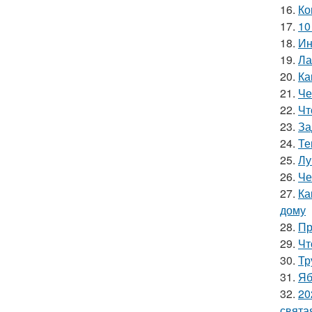
16.
Ко
17.
10
18.
Ин
19.
Ла
20.
Ка
21.
Че
22.
Чт
23.
За
24.
Те
25.
Лу
26.
Че
27.
Ка
дому
28.
Пр
29.
Чт
30.
Тр
31.
Яб
32.
20
свята