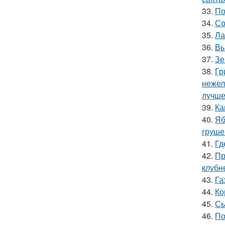
33.
По
34.
Со
35.
Ла
36.
Вы
37.
Зе
38.
Гр
нежел
лучше
39.
Ка
40.
Яб
груше
41.
Гд
42.
Пр
клубн
43.
Га
44.
Ко
45.
Сы
46.
По