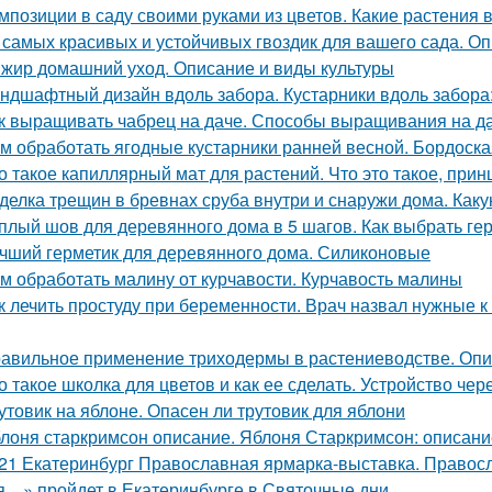
мпозиции в саду своими руками из цветов. Какие растения 
 самых красивых и устойчивых гвоздик для вашего сада. Оп
жир домашний уход. Описание и виды культуры
ндшафтный дизайн вдоль забора. Кустарники вдоль забора
к выращивать чабрец на даче. Способы выращивания на д
м обработать ягодные кустарники ранней весной. Бордоска
о такое капиллярный мат для растений. Что это такое, прин
делка трещин в бревнах сруба внутри и снаружи дома. Как
плый шов для деревянного дома в 5 шагов. Как выбрать ге
чший герметик для деревянного дома. Силиконовые
м обработать малину от курчавости. Курчавость малины
к лечить простуду при беременности. Врач назвал нужные к
авильное применение триходермы в растениеводстве. Оп
о такое школка для цветов и как ее сделать. Устройство чер
утовик на яблоне. Опасен ли трутовик для яблони
лоня старкримсон описание. Яблоня Старкримсон: описание
21 Екатеринбург Православная ярмарка-выставка. Правос
я…» пройдет в Екатеринбурге в Святочные дни