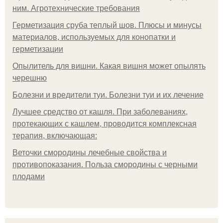
ним. Агротехнические требования
Герметизация сруба теплый шов. Плюсы и минусы
материалов, используемых для конопатки и
герметизации
Опылитель для вишни. Какая вишня может опылять
черешню
Болезни и вредители туи. Болезни туи и их лечение
Лучшее средство от кашля. При заболеваниях,
протекающих с кашлем, проводится комплексная
терапия, включающая:
Веточки смородины лечебные свойства и
противопоказания. Польза смородины с черными
плодами