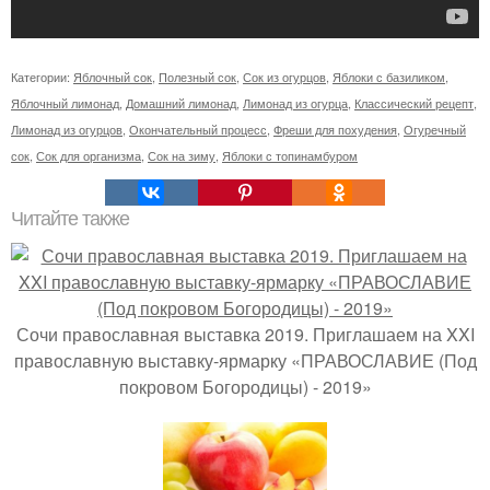
Категории:
Яблочный сок
,
Полезный сок
,
Сок из огурцов
,
Яблоки с базиликом
,
Яблочный лимонад
,
Домашний лимонад
,
Лимонад из огурца
,
Классический рецепт
,
Лимонад из огурцов
,
Окончательный процесс
,
Фреши для похудения
,
Огуречный
сок
,
Сок для организма
,
Сок на зиму
,
Яблоки с топинамбуром
Читайте также
Сочи православная выставка 2019. Приглашаем на XXI
православную выставку-ярмарку «ПРАВОСЛАВИЕ (Под
покровом Богородицы) - 2019»