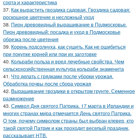
сорта и характеристика
37.
Как вырастить гвоздика садовая. Гвоздика садовая:
роскошное цветение и несложный уход
38.
Пион древовидный выращивание в Подмосковье.
Пион древовидный: посадка и уход в Подмосковье
обрезка после цветения
39.
Корень подсолнуха, как сушить. Как не ошибиться
при покупке корней или при их заготовке
40.
Кольраби польза и вред лечебные свойства. Чем
сельскохозяйственная культура кольраби знаменита
41.
Что делать с грядками после уборки урожая.
Обработка почвы после сбора урожая
42.
Выращивание гвоздики в открытом грунте. Семенное
размножение
43.
Символ Дня святого Патрика. 17 марта в Ирландии и
многих странах мира отмечается День святого Патрика.
О том, почему символом страны был выбран клевер, кто
такой святой Патрик и как проходит веселый праздник,
рассказывает НТВ.