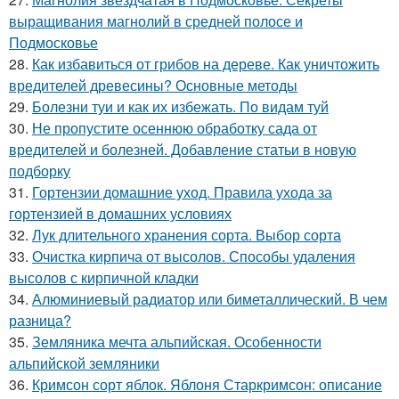
выращивания магнолий в средней полосе и
Подмосковье
28.
Как избавиться от грибов на дереве. Как уничтожить
вредителей древесины? Основные методы
29.
Болезни туи и как их избежать. По видам туй
30.
Не пропустите осеннюю обработку сада от
вредителей и болезней. Добавление статьи в новую
подборку
31.
Гортензии домашние уход. Правила ухода за
гортензией в домашних условиях
32.
Лук длительного хранения сорта. Выбор сорта
33.
Очистка кирпича от высолов. Способы удаления
высолов с кирпичной кладки
34.
Алюминиевый радиатор или биметаллический. В чем
разница?
35.
Земляника мечта альпийская. Особенности
альпийской земляники
36.
Кримсон сорт яблок. Яблоня Старкримсон: описание