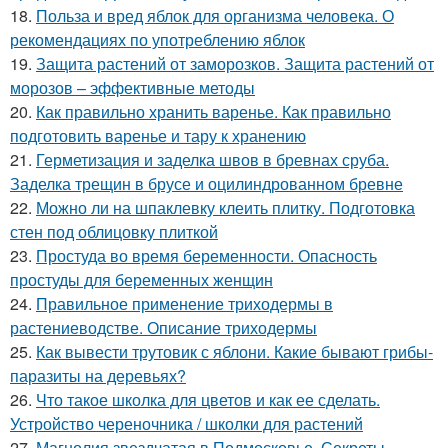
18.
Польза и вред яблок для организма человека. О
рекомендациях по употреблению яблок
19.
Защита растений от заморозков. Защита растений от
морозов – эффективные методы
20.
Как правильно хранить варенье. Как правильно
подготовить варенье и тару к хранению
21.
Герметизация и заделка швов в бревнах сруба.
Заделка трещин в брусе и оцилиндрованном бревне
22.
Можно ли на шпаклевку клеить плитку. Подготовка
стен под облицовку плиткой
23.
Простуда во время беременности. Опасность
простуды для беременных женщин
24.
Правильное применение триходермы в
растениеводстве. Описание триходермы
25.
Как вывести трутовик с яблони. Какие бывают грибы-
паразиты на деревьях?
26.
Что такое школка для цветов и как ее сделать.
Устройство череночника / школки для растений
27.
Магнолия звездчатая в Подмосковье. Секреты