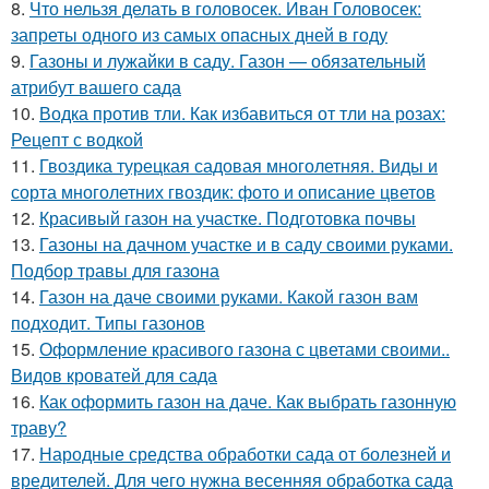
8.
Что нельзя делать в головосек. Иван Головосек:
запреты одного из самых опасных дней в году
9.
Газоны и лужайки в саду. Газон — обязательный
атрибут вашего сада
10.
Водка против тли. Как избавиться от тли на розах:
Рецепт с водкой
11.
Гвоздика турецкая садовая многолетняя. Виды и
сорта многолетних гвоздик: фото и описание цветов
12.
Красивый газон на участке. Подготовка почвы
13.
Газоны на дачном участке и в саду своими руками.
Подбор травы для газона
14.
Газон на даче своими руками. Какой газон вам
подходит. Типы газонов
15.
Оформление красивого газона с цветами своими..
Видов кроватей для сада
16.
Как оформить газон на даче. Как выбрать газонную
траву?
17.
Народные средства обработки сада от болезней и
вредителей. Для чего нужна весенняя обработка сада