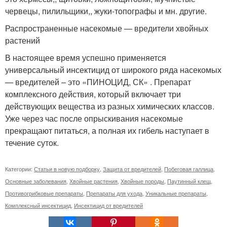
червецы, пилильщики,, жуки-топографы и мн. другие.
Распространенные насекомые — вредители хвойных
растений
В настоящее время успешно применяется
универсальный инсектицид от широкого ряда насекомых
— вредителей – это «ПИНОЦИД, СК» . Препарат
комплексного действия, который включает три
действующих вещества из разных химических классов.
Уже через час после опрыскивания насекомые
прекращают питаться, а полная их гибель наступает в
течение суток.
Категории:
Статьи в новую подборку
,
Защита от вредителей
,
Побеговая галлица
,
Основные заболевания
,
Хвойные растения
,
Хвойные породы
,
Паутинный клещ
,
Противогрибковые препараты
,
Препараты для ухода
,
Уникальные препараты
,
Комплексный инсектицид
,
Инсектицид от вредителей