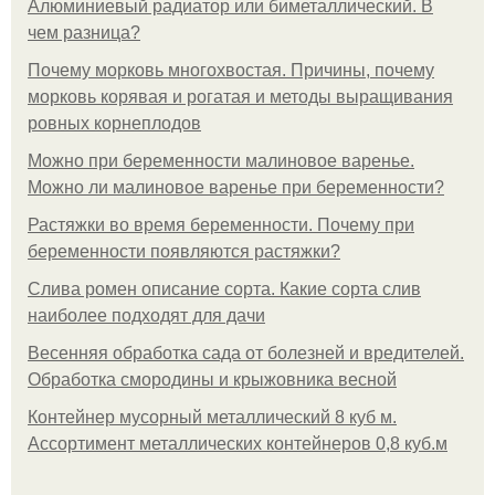
Алюминиевый радиатор или биметаллический. В
чем разница?
Почему морковь многохвостая. Причины, почему
морковь корявая и рогатая и методы выращивания
ровных корнеплодов
Можно при беременности малиновое варенье.
Можно ли малиновое варенье при беременности?
Растяжки во время беременности. Почему при
беременности появляются растяжки?
Слива ромен описание сорта. Какие сорта слив
наиболее подходят для дачи
Весенняя обработка сада от болезней и вредителей.
Обработка смородины и крыжовника весной
Контейнер мусорный металлический 8 куб м.
Ассортимент металлических контейнеров 0,8 куб.м