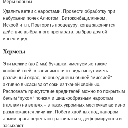
Меры борьбы :
Удалить ветви с наростами. Провести обработку при
набухании почек Алиотом , Битоксибациллином ,
Искрой и т.п. Повторить процедуру, когда закончится
действие выбранного препарата, выбрав другой
инсектицид.
Хермесы
Эти мелкие (до 2 мм) букашки, именуемые также
хвойной тлей, в зависимости от вида могут иметь
различный окрас, но объединены общей "миссией" –
активно высасывают соки из тканей хвойных.
Распознать присутствие вредителей можно по покрытым
белым "пухом" почкам и шишкообразным наростам
(галлам) на ветвях – в таких укромных местечках активно
размножаются личинки. Побеги хвойных под напором
армии врага перестают развиваться, деформируются и
засыхают.