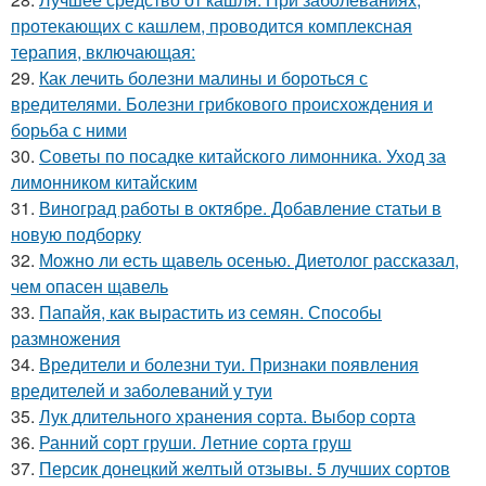
протекающих с кашлем, проводится комплексная
терапия, включающая:
29.
Как лечить болезни малины и бороться с
вредителями. Болезни грибкового происхождения и
борьба с ними
30.
Советы по посадке китайского лимонника. Уход за
лимонником китайским
31.
Виноград работы в октябре. Добавление статьи в
новую подборку
32.
Можно ли есть щавель осенью. Диетолог рассказал,
чем опасен щавель
33.
Папайя, как вырастить из семян. Способы
размножения
34.
Вредители и болезни туи. Признаки появления
вредителей и заболеваний у туи
35.
Лук длительного хранения сорта. Выбор сорта
36.
Ранний сорт груши. Летние сорта груш
37.
Персик донецкий желтый отзывы. 5 лучших сортов