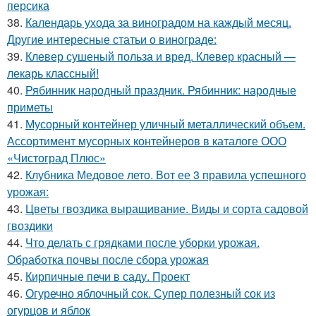
персика
38.
Календарь ухода за виноградом на каждый месяц.
Другие интересные статьи о винограде:
39.
Клевер сушеный польза и вред. Клевер красный —
лекарь классный!
40.
Рябинник народный праздник. Рябинник: народные
приметы
41.
Мусорный контейнер уличный металлический объем.
Ассортимент мусорных контейнеров в каталоге ООО
«Чистоград Плюс»
42.
Клубника Медовое лето. Вот ее 3 правила успешного
урожая:
43.
Цветы гвоздика выращивание. Виды и сорта садовой
гвоздики
44.
Что делать с грядками после уборки урожая.
Обработка почвы после сбора урожая
45.
Кирпичные печи в саду. Проект
46.
Огуречно яблочный сок. Супер полезный сок из
огурцов и яблок