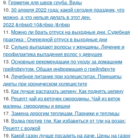
9.
Герметик для швов сруба. Виды
10.
30 апреля 2022 года: какой сегодня праздник, что
можно, а что нельзя делать в этот ден.
2022,&nbsp0:10&nbsp /&nbsp
11.
Можно ли брать отпуск на выходные дни. Судебная
практика : Очередной отпуск в выходные дни
12.
Сильно выпадают волосы у женщины. Лечение и
профилактика выпадения волос у девушек
13.
Основные рекомендации по уходу за домашним
грейпфрутом. Общая информация о грейпфруте
14.
Лечебное питание при холециститах. Принципы
диеты при хроническом холецистите
15.
Как лучше распахать целину. Как поднять целину
16.
Рецепт чай из веточек смородины. Чай из веток
малины, смородины и вишни
17.
Замена дорогим теплицам. Парники и теплицы
18.
Водка против тли. Как избавиться от тли на розах:
Рецепт с водкой
19.
Какой газон лучше посадить на даче. Цены на газон