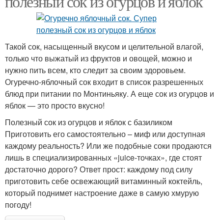
полезный сок из огурцов и яблок
Персики в собственном
Варение на зиму
Такой сок, насыщенный вкусом и целительной влагой,
соку
только что выжатый из фруктов и овощей, можно и
нужно пить всем, кто следит за своим здоровьем.
Огуречно-яблочный сок входит в список разрешенных
блюд при питании по Монтиньяку. А еще сок из огурцов и
яблок — это просто вкусно!
Полезный сок из огурцов и яблок с базиликом
Приготовить его самостоятельно – миф или доступная
каждому реальность? Или же подобные соки продаются
лишь в специализированных «juice-точках», где стоят
достаточно дорого? Ответ прост: каждому под силу
приготовить себе освежающий витаминный коктейль,
который поднимет настроение даже в самую хмурую
погоду!