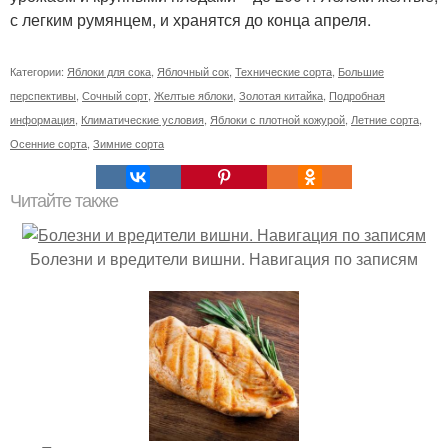
с легким румянцем, и хранятся до конца апреля.
Категории:
Яблоки для сока
,
Яблочный сок
,
Технические сорта
,
Большие
перспективы
,
Сочный сорт
,
Желтые яблоки
,
Золотая китайка
,
Подробная
информация
,
Климатические условия
,
Яблоки с плотной кожурой
,
Летние сорта
,
Осенние сорта
,
Зимние сорта
Читайте также
Болезни и вредители вишни. Навигация по записям