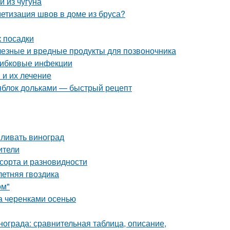
 из чугуна
етизация швов в доме из бруса?
к посадки
лезные и вредные продукты для позвоночника
рибковые инфекции
и их лечение
 яблок дольками — быстрый рецепт
мливать виноград
ители
 сорта и разновидности
летняя гвоздика
ом"
да черенками осенью
нограда: сравнительная таблица, описание,