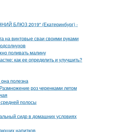
ННИЙ БЛЮЗ 2019" (Екатеринбург) -
а на винтовые сваи своими руками
подсолнухов
ужно поливать малину
частке: как ее определить и улучшить?
м она полезна
 Размножение роз черенками летом
 чая
я средней полосы
уральный сидр в домашних условиях
вающих напитков