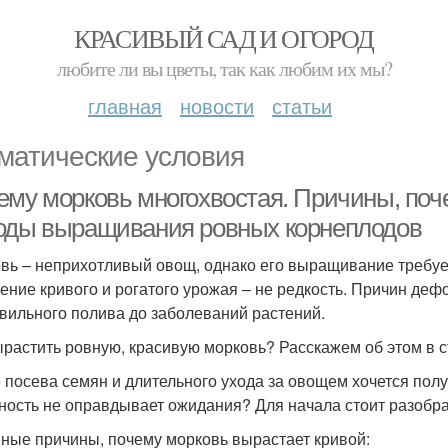
КРАСИВЫЙ САД И ОГОРОД
любите ли вы цветы, так как любим их мы?
главная
новости
статьи
матические условия
ему морковь многохвостая. Причины, поче
оды выращивания ровных корнеплодов
вь – неприхотливый овощ, однако его выращивание требуе
ение кривого и рогатого урожая – не редкость. Причин де
вильного полива до заболеваний растений.
ырастить ровную, красивую морковь? Расскажем об этом в с
 посева семян и длительного ухода за овощем хочется полу
ность не оправдывает ожидания? Для начала стоит разобрат
ные причины, почему морковь вырастает кривой: