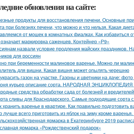
ледние обновления на сайте:
езные продукты для восстановления печени. Основные при
та при болезнях печени, что можно и что нельзя. Какая дие
авляемся от мошек в комнатных фиалках. Как избавиться о
 означает маркировка саженцев. Контейнер «Р9»
сиянам назвали условие продления майских праздников. Н
ников для россиян
но при беременности малиновое варенье. Можно ли малин
литель для вишни. Какая вишня может опылять черешню
 украсить газон на участке. Газоны и цветники на даче: фот
оня курьер описание сорта. НАРОДНАЯ ЭНЦИКЛОПЕДИ
родные средства обработки сада от болезней и вредителей
рта сливы для Краснодарского. Самые подходящие сорта 
к хранить варенье в квартире. Как правильно подготовить в
о лучше всего приготовить из яблок на зиму кроме варенья.
льскохозяйственная ярмарка в Екатеринбурге 2019 расписан
славная ярмарка «Рождественский подарок»