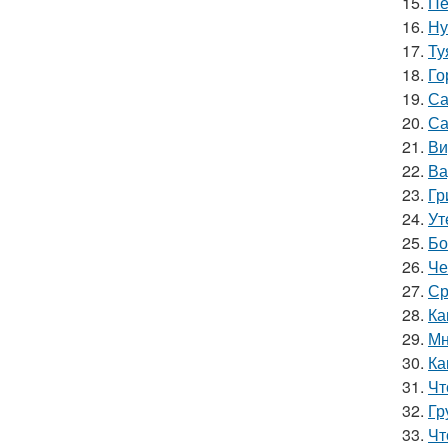
15.
Пе
16.
Ну
17.
Ту
18.
Го
19.
Са
20.
Са
21.
Ви
22.
Ва
23.
Гр
24.
Ут
25.
Бо
26.
Че
27.
Ср
28.
Ка
29.
Мн
30.
Ка
31.
Чт
32.
Гр
33.
Чт