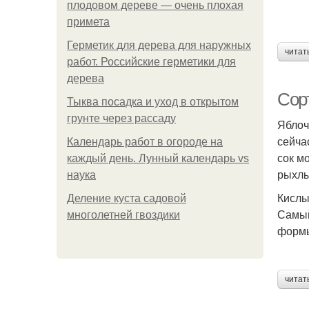
плодовом дереве — очень плохая
примета
Герметик для дерева для наружных
читат
работ. Российские герметики для
дерева
Сор
Тыква посадка и уход в открытом
грунте через рассаду
Яблоч
сейча
Календарь работ в огороде на
сок м
каждый день. Лунный календарь vs
рыхлы
наука
Кисл
Деление куста садовой
Самый
многолетней гвоздики
формы
читат