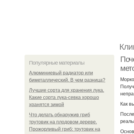
Кли
Поч
Популярные материалы
мет
Алюминиевый радиатор или
Морко
биметаллический. В чем разница?
Получ
Лучшие сорта для хранения лука.
непра
Какие сорта лука-севка хорошо
Как в
хранятся зимой
После
Что делать обнаружив гриб
реаль
трутовик на плодовом дереве.
Прожорливый гриб: трутовик на
Основ