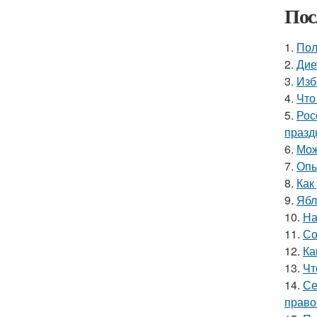
Пос
1.
Пол
2.
Дие
3.
Изб
4.
Что
5.
Рос
празд
6.
Мож
7.
Опы
8.
Как
9.
Ябл
10.
На
11.
Со
12.
Ка
13.
Чт
14.
Се
право