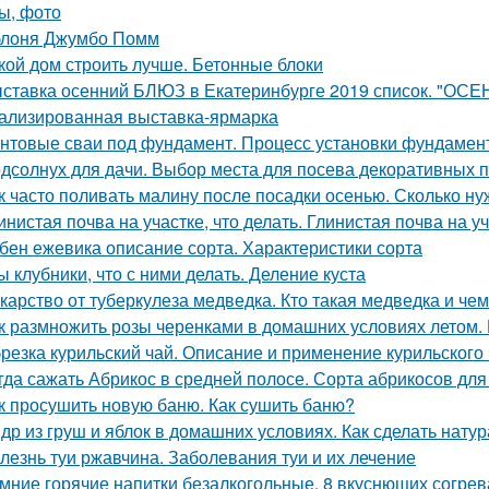
ы, фото
лоня Джумбо Помм
кой дом строить лучше. Бетонные блоки
ставка осенний БЛЮЗ в Екатеринбурге 2019 список. "ОСЕ
ализированная выставка-ярмарка
нтовые сваи под фундамент. Процесс установки фундамент
дсолнух для дачи. Выбор места для посева декоративных 
к часто поливать малину после посадки осенью. Сколько н
инистая почва на участке, что делать. Глинистая почва на у
бен ежевика описание сорта. Характеристики сорта
ы клубники, что с ними делать. Деление куста
карство от туберкулеза медведка. Кто такая медведка и че
к размножить розы черенками в домашних условиях летом.
резка курильский чай. Описание и применение курильского
гда сажать Абрикос в средней полосе. Сорта абрикосов дл
к просушить новую баню. Как сушить баню?
др из груш и яблок в домашних условиях. Как сделать нат
лезнь туи ржавчина. Заболевания туи и их лечение
мние горячие напитки безалкогольные. 8 вкуснющих согре