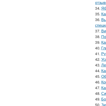
отзыв
34.
Яб
35.
Ка
36.
Вы
специ
37.
Ви
38.
По
39.
Ка
40.
Гл
41.
Ру
42.
Ус
43.
Ле
44.
Ка
45.
Об
46.
Ко
47.
Ка
48.
Си
49.
Бо
50.
Зи