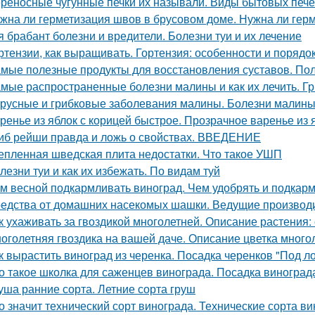
реносные чугунные печки их называли. Виды бытовых печей
жна ли герметизация швов в брусовом доме. Нужна ли герм
я брабант болезни и вредители. Болезни туи и их лечение
ртензии, как выращивать. Гортензия: особенности и порядо
мые полезные продукты для восстановления суставов. По
мые распространенные болезни малины и как их лечить. Г
русные и грибковые заболевания малины. Болезни малины 
ренье из яблок с корицей быстрое. Прозрачное варенье из
иб рейши правда и ложь о свойствах. ВВЕДЕНИЕ
епленная шведская плита недостатки. Что такое УШП
лезни туи и как их избежать. По видам туй
м весной подкармливать виноград. Чем удобрять и подкар
едства от домашних насекомых шашки. Ведущие производ
к ухаживать за гвоздикой многолетней. Описание растения:
оголетняя гвоздика на вашей даче. Описание цветка много
к вырастить виноград из черенка. Посадка черенков "Под л
о такое школка для саженцев винограда. Посадка виногра
уша ранние сорта. Летние сорта груш
о значит технический сорт винограда. Технические сорта ви