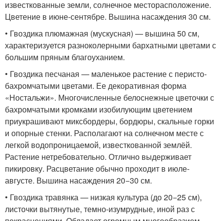
известкованные земли, солнечное месторасположение.
Цветение в июне-сентябре. Вышина насаждения 30 см.
• Гвоздика плюмажная (мускусная) — вышина 50 см,
характеризуется разноколерными бархатными цветами с
большим пряным благоуханием.
• Гвоздика песчаная — маленькое растение с перисто-
бахромчатыми цветами. Ее декоративная форма
«Ностальжи». Многочисленные белоснежные цветочки с
бахромчатыми кромками изобилующим цветением
приукрашивают миксбордеры, бордюры, скальные горки
и опорные стенки. Располагают на солнечном месте с
легкой водопроницаемой, известкованной землёй.
Растение нетребовательно. Отлично выдерживает
пикировку. Расцветание обычно проходит в июле-
августе. Вышина насаждения 20−30 см.
• Гвоздика травянка — низкая культура (до 20−25 см),
листочки вытянутые, темно-изумрудные, иной раз с
покраснениями. Обладает огромным многообразием