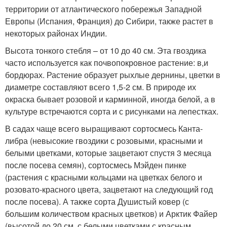
территории от атлантического побережья Западной
Европы (Испания, Франция) до Сибири, также растет в
некоторых районах Индии.
Высота тонкого стебля – от 10 до 40 см. Эта гвоздика
часто используется как почвопокровное растение: в,и
бордюрах. Растение образует рыхлые дернины, цветки в
диаметре составляют всего 1,5-2 см. В природе их
окраска бывает розовой и карминной, иногда белой, а в
культуре встречаются сорта и с рисунками на лепестках.
В садах чаще всего выращивают сортосмесь Канта-
либра (невысокие гвоздики с розовыми, красными и
белыми цветками, которые зацветают спустя 3 месяца
после посева семян), сортосмесь Мэйден пинке
(растения с красными кольцами на цветках белого и
розовато-красного цвета, зацветают на следующий год
после посева). А также сорта Душистый ковер (с
большим количеством красных цветков) и Арктик Файер
(высотой до 20 см, с белыми цветками с красным