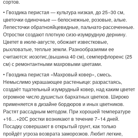
сортов.
• Гвоздика перистая — культура низкая, до 25−30 см,
цветочки одиночные — белоснежные, розовые, алые.
Лепесточки обратнояйцевидные, пальчато-рассеченные.
Отростки создают плотную сизо-изумрудную дернину.
Цветет в июле-августе, обожает известковые,
рыхловатые, теплые земли. Разнообразиями ее
считаются: иозотис,(вышина 40 см), семперфлоренс (25
см) с ремонтантными махровыми цветами.
• Гвоздика перистая «Махровый ковер», смесь.
Немыслимо украшающее растеньице: разрастаясь,
создаёт тщательный изумрудный ковер, над каким цветет
огромное число душистых бархатных цветков. Широко
применяется в дизайне бордюров и иных цветников.
Растят рассадным методом. При хорошей температуре
+16…+20С ростки возникают в течение 7−14 дней.
Посадку совершают в открытый грунт, как только
пройдёт угроза возврата заморозков. Любит легкие,