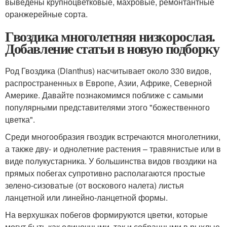
выведены крупноцветковые, махровые, ремонтантные
оранжерейные сорта.
Гвоздика многолетняя низкорослая.
Добавление статьи в новую подборку
Род Гвоздика (Dianthus) насчитывает около 330 видов,
распространенных в Европе, Азии, Африке, Северной
Америке. Давайте познакомимся поближе с самыми
популярными представителями этого "божественного
цветка".
Среди многообразия гвоздик встречаются многолетники,
а также дву- и однолетние растения – травянистые или в
виде полукустарника. У большинства видов гвоздики на
прямых побегах супротивно располагаются простые
зелено-сизоватые (от воскового налета) листья
ланцетной или линейно-ланцетной формы.
На верхушках побегов формируются цветки, которые
могут быть как одиночными, так и собранными в рыхлые