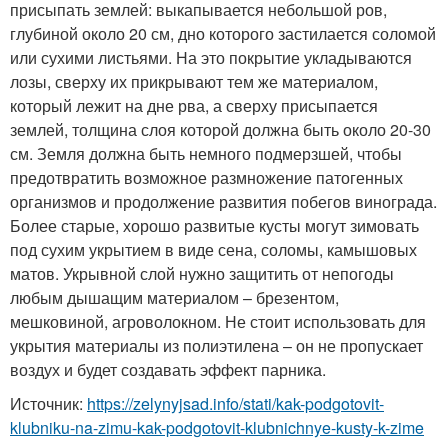
присыпать землей: выкапывается небольшой ров,
глубиной около 20 см, дно которого застилается соломой
или сухими листьями. На это покрытие укладываются
лозы, сверху их прикрывают тем же материалом,
который лежит на дне рва, а сверху присыпается
землей, толщина слоя которой должна быть около 20-30
см. Земля должна быть немного подмерзшей, чтобы
предотвратить возможное размножение патогенных
организмов и продолжение развития побегов винограда.
Более старые, хорошо развитые кусты могут зимовать
под сухим укрытием в виде сена, соломы, камышовых
матов. Укрывной слой нужно защитить от непогоды
любым дышащим материалом – брезентом,
мешковиной, агроволокном. Не стоит использовать для
укрытия материалы из полиэтилена – он не пропускает
воздух и будет создавать эффект парника.
Источник:
https://zelynyjsad.info/stati/kak-podgotovit-
klubniku-na-zimu-kak-podgotovit-klubnichnye-kusty-k-zime