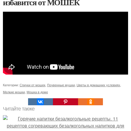
избавится от МОШЕК
Категории:
Спички от мошек
,
Почвенные мушки
,
Цветы в домашних условиях
,
Мелкие мошки
,
Мошка в доме
Читайте также