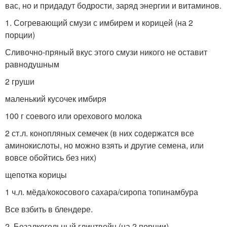
вас, но и придадут бодрости, заряд энергии и витаминов.
1. Согревающий смузи с имбирем и корицей (на 2
порции)
Сливочно-пряный вкус этого смузи никого не оставит
равнодушным
2 груши
маленький кусочек имбиря
100 г соевого или орехового молока
2 ст.л. конопляных семечек (в них содержатся все
аминокислоты, но можно взять и другие семена, или
вовсе обойтись без них)
щепотка корицы
1 ч.л. мёда/кокосового сахара/сиропа топинамбура
Все взбить в блендере.
2. Безалкогольный глинтвейн (на 2 порции)