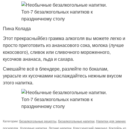
Пина Колада
Этот прекрасныйбез грамма алкоголя вы можете легко и
просто приготовить из ананасового сока, молока (лучше
кокосового), сливок или сливочного мороженного,
кусочков ананаса, льда и сахара.
Смешайте всё в блендере, разлейте по бокалам,
украсьте их кусочкамии наслаждайтесь нежным вкусом
этого напитка.
Категории:
Безалкогольные рецепты
,
Безалкогольные напитки
,
Напитки для зимних
посиделок
,
Холодные напитки
,
Летние напитки
,
Классический лимонад
,
Коктейль из