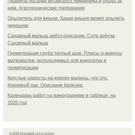
Правила посадки китайского лимонника и ухода за
ним. Агротехнические требования
Опылитель для вишни. Какая вишня может опылять
черешню
Сахарный малыш арбуз описание. Сотр арбуза
Сахарный малыш
Герметизация сруба теплый шов. Плюсы и минусы
материалов, используемых для конопатки и
герметизации
Круглые наросты на корнях малины, что это.
Корневой рак. Описание болезни.
Календарь работ на винограднике в таблице, на
2020 год
© 2026 Красивый сад и огород