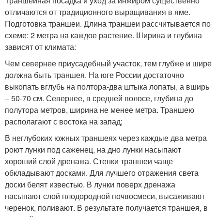
Траншейная посадка и уход за инжиром существенно
отличаются от традиционного выращивания в яме.
Подготовка траншеи. Длина траншеи рассчитывается по
схеме: 2 метра на каждое растение. Ширина и глубина
зависят от климата:
Чем севернее приусадебный участок, тем глубже и шире
должна быть траншея. На юге России достаточно
выкопать вглубь на полтора-два штыка лопаты, а вширь
– 50-70 см. Севернее, в средней полосе, глубина до
полутора метров, ширина не менее метра. Траншею
располагают с востока на запад;
В неглубоких южных траншеях через каждые два метра
роют лунки под саженец, на дно лунки насыпают
хороший слой дренажа. Стенки траншеи чаще
обкладывают досками. Для лучшего отражения света
доски белят известью. В лунки поверх дренажа
насыпают слой плодородной почвосмеси, высаживают
черенок, поливают. В результате получается траншея, в