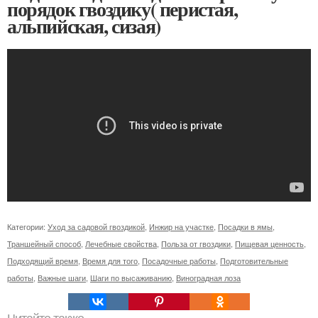
порядок гвоздику( перистая,
альпийская, сизая)
Категории:
Уход за садовой гвоздикой
,
Инжир на участке
,
Посадки в ямы
,
Траншейный способ
,
Лечебные свойства
,
Польза от гвоздики
,
Пищевая ценность
,
Подходящий время
,
Время для того
,
Посадочные работы
,
Подготовительные
работы
,
Важные шаги
,
Шаги по высаживанию
,
Виноградная лоза