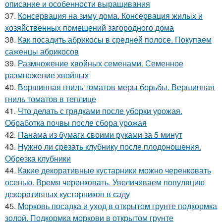
описание и особенности выращивания
37.
Консервация на зиму дома. Консервация жилых и
хозяйственных помещений загородного дома
38.
Как посадить абрикосы в средней полосе. Покупаем
саженцы абрикосов
39.
Размножение хвойных семенами. Семенное
размножение хвойных
40.
Вершинная гниль томатов меры борьбы. Вершинная
гниль томатов в теплице
41.
Что делать с грядками после уборки урожая.
Обработка почвы после сбора урожая
42.
Панама из бумаги своими руками за 5 минут
43.
Нужно ли срезать клубнику после плодоношения.
Обрезка клубники
44.
Какие декоративные кустарники можно черенковать
осенью. Время черенковать. Увеличиваем популяцию
декоративных кустарников в саду
45.
Морковь посадка и уход в открытом грунте подкормка
золой. Подкормка моркови в открытом грунте