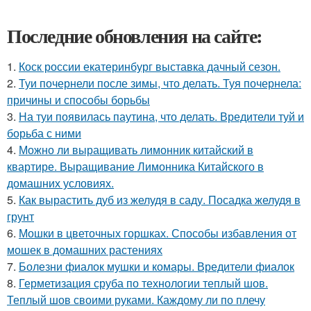
Последние обновления на сайте:
1.
Коск россии екатеринбург выставка дачный сезон.
2.
Туи почернели после зимы, что делать. Туя почернела:
причины и способы борьбы
3.
На туи появилась паутина, что делать. Вредители туй и
борьба с ними
4.
Можно ли выращивать лимонник китайский в
квартире. Выращивание Лимонника Китайского в
домашних условиях.
5.
Как вырастить дуб из желудя в саду. Посадка желудя в
грунт
6.
Мошки в цветочных горшках. Способы избавления от
мошек в домашних растениях
7.
Болезни фиалок мушки и комары. Вредители фиалок
8.
Герметизация сруба по технологии теплый шов.
Теплый шов своими руками. Каждому ли по плечу