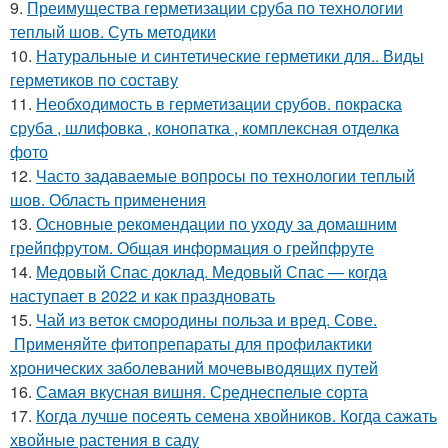
9.
Преимущества герметизации сруба по технологии
теплый шов. Суть методики
10.
Натуральные и синтетические герметики для.. Виды
герметиков по составу
11.
Необходимость в герметизации срубов. покраска
сруба , шлифовка , конопатка , комплексная отделка
фото
12.
Часто задаваемые вопросы по технологии теплый
шов. Область применения
13.
Основные рекомендации по уходу за домашним
грейпфрутом. Общая информация о грейпфруте
14.
Медовый Спас доклад. Медовый Спас — когда
наступает в 2022 и как праздновать
15.
Чай из веток смородины польза и вред. Сове.
Применяйте фитопрепараты для профилактики
хронических заболеваний мочевыводящих путей
16.
Самая вкусная вишня. Среднеспелые сорта
17.
Когда лучше посеять семена хвойников. Когда сажать
хвойные растения в саду