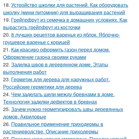
18.
Устройство школки для растений. Как оборудовать
школку (мини питомник) для выращивания растений
19.
Грейпрфрут из семечка в домашних условиях. Как
вырастить грейпфрут из косточки
20.
8 лучших рецептов варенья из яблок. Яблочно-
грушевое варенье с корицей
21.
Как красиво оформить газон перед домом.
Оформление газона своими руками
22.
Заделка швов в деревянном доме. Этапы
выполнения работ
23.
Герметик для дерева для наружных работ.
Российские герметики для дерева
24.
Чем заделать щели между бревнами в доме.
Технология заделки дефектов в бревнах
25.
Зачем нужно герметизировать швы деревянных
домов. Акриловые
26.
Правильное применение триходермы в
растениеводстве. Описание триходермы
27.
Посадка уход черная смородина. Посадка черной