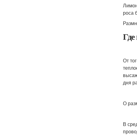
Лимон
роса 
Размн
Где
От то
тепло
высаж
дня р
О раз
В сре
прово