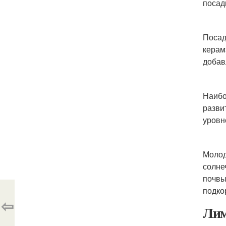
посад
Посад
керам
добав
Наибо
разви
уровн
Молод
солне
почвы
подко
⇦
Лим