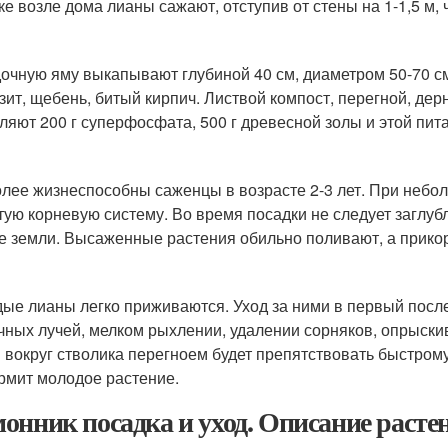
ке возле дома лианы сажают, отступив от стены на 1-1,5 м,
очную яму выкапывают глубиной 40 см, диаметром 50-70 см
зит, щебень, битый кирпич. Листвой компост, перегной, де
ляют 200 г суперфосфата, 500 г древесной золы и этой пи
лее жизнеспособны саженцы в возрасте 2-3 лет. При небол
тую корневую систему. Во время посадки не следует заглуб
е земли. Высаженные растения обильно поливают, а прико
ые лианы легко приживаются. Уход за ними в первый после
чных лучей, мелком рыхлении, удалении сорняков, опрыскив
 вокруг стволика перегноем будет препятствовать быстром
рмит молодое растение.
онник посадка и уход. Описание расте