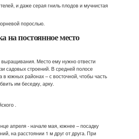
телей, и даже серая гниль плодов и мучнистая
корневой порослью.
а на постоянное место
го выращивания. Место ему нужно отвести
зи садовых строений. В средней полосе
а в южных районах – с восточной, чтобы часть
бвить им беседку, арку.
ского .
нце апреля - начале мая, южнее – посадку
ий, на расстоянии 1 м друг от друга. При