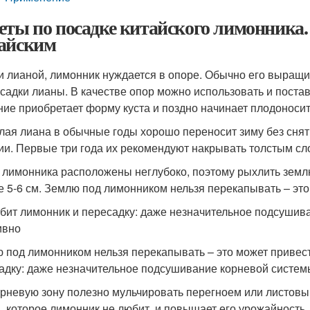
еты по посадке китайского лимонника.
айским
и лианой, лимонник нуждается в опоре. Обычно его выращ
осадки лианы. В качестве опор можно использовать и поста
ние приобретает форму куста и поздно начинает плодоносит
лая лиана в обычные годы хорошо переносит зиму без снят
ии. Первые три года их рекомендуют накрывать толстым сло
 лимонника расположены неглубоко, поэтому рыхлить землю
е 5-6 см. Землю под лимонником нельзя перекапывать – это
бит лимонник и пересадку: даже незначительное подсушив
ивно
 под лимонником нельзя перекапывать – это может привест
адку: даже незначительное подсушивание корневой системы
рневую зону полезно мульчировать перегноем или листовы
, которое лимонник не любит, и повышает его урожайность.