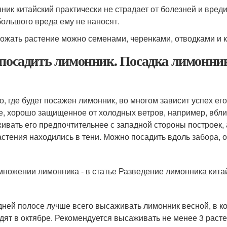
ник китайский практически не страдает от болезней и вреди
большого вреда ему не наносят.
ожать растение можно семенами, черенками, отводками и 
 посадить лимонник. Посадка лимонник
го, где будет посажен лимонник, во многом зависит успех е
е, хорошо защищенное от холодных ветров, например, вбли
ивать его предпочтительнее с западной стороны построек, 
астения находились в тени. Можно посадить вдоль забора, о
множении лимонника - в статье Разведение лимонника китай
дней полосе лучше всего высаживать лимонник весной, в ко
дят в октябре. Рекомендуется высаживать не менее 3 растен