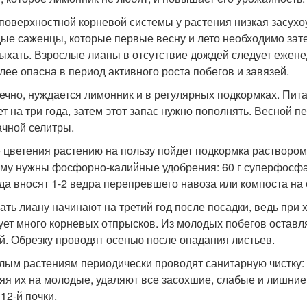
 поверхностной корневой системы у растения низкая засухо
ые саженцы, которые первые весну и лето необходимо зате
ыхать. Взрослые лианы в отсутствие дождей следует ежене
лее опасна в период активного роста побегов и завязей.
нечно, нуждается лимонник и в регулярных подкормках. Пи
ет на три года, затем этот запас нужно пополнять. Весной п
чной селитры.
 цветения растению на пользу пойдет подкормка раствором н
ему нужны фосфорно-калийные удобрения: 60 г суперфосфата
ода вносят 1-2 ведра перепревшего навоза или компоста на 
ать лиану начинают на третий год после посадки, ведь при 
ует много корневых отпрысков. Из молодых побегов оставл
й. Обрезку проводят осенью после опадания листьев.
лым растениям периодически проводят санитарную чистку
яя их на молодые, удаляют все засохшие, слабые и лишние 
12-й почки.