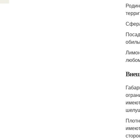
Родин
терри
Сфера
Посад
обиль
Лимон
любом
Внеш
Габар
огран
имеют
шелуш
Плотн
имеют
сторо