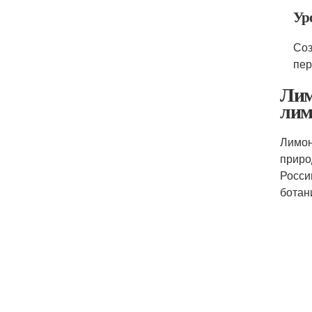
Ур
Соз
пер
Лим
лим
Лимон
приро
Росси
ботан