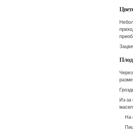
Цвет
Небол
прихо
приоб
Зацве
Плод
Через
разме
Грозд
Из-за
масел
На 
Пищ