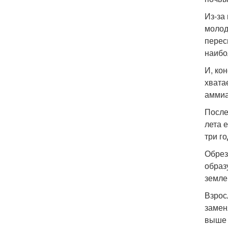
Из-за
молод
перес
наибо
И, ко
хвата
аммиа
После
лета 
три г
Обрез
образ
земле
Взрос
замен
выше 