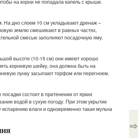
 чтобы на корни не попадала капель с крыши.
. На дно слоем 10 см укладывают дренаж –
рновую землю смешивают в равных частях,
тательной смесью заполняют посадочную яму.
ьшой высоте (10-15 см) они имеют хорошо
лять корневую шейку, она должна быть на
рневую лунку засыпают торфом или перегноем.
 посадки состоит в притенении от ярких
ании водой в сухую погоду. При этом укрытие
у испарению влаги и одновременно такая мульча
⇨
ния