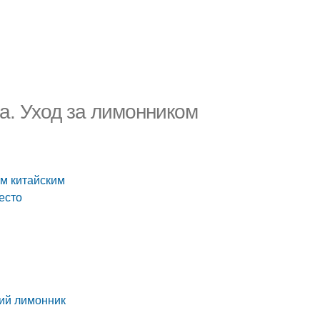
а. Уход за лимонником
ом китайским
есто
кий лимонник