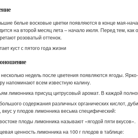
ение
ьшие белые восковые цветки появляются в конце мая-нача
дится на второй месяц лета – начало июля. Перед тем, как 
ретают розоватый оттенок.
тает куст с пятого года жизни
оношение
 несколько недель после цветения появляются ягоды. Ярко
ру напоминают всем известную калину.
ьям лимонника присущ цитрусовый аромат. В каждой полноц
 большого содержания различных органических кислот, дуб
, вкус у плодов лимонника весьма специфический:
востоке плоды лимонника называют «ягодой пяти вкусов».
евая ценность лимонника на 100 г плодов в таблице: