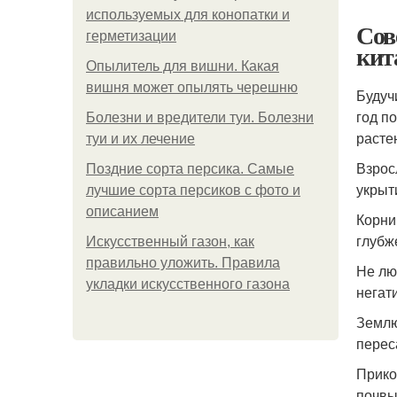
используемых для конопатки и
Сов
герметизации
кит
Опылитель для вишни. Какая
вишня может опылять черешню
Будуч
год п
Болезни и вредители туи. Болезни
расте
туи и их лечение
Взрос
Поздние сорта персика. Самые
укрыт
лучшие сорта персиков с фото и
описанием
Корни
глубж
Искусственный газон, как
правильно уложить. Правила
Не лю
укладки искусственного газона
негат
Землю
перес
Прико
почвы