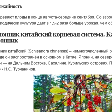
ожайность
ревают плоды в конце августа-середине сентября. Со взрос
иодически культура дает в 1,5-2 раза больше урожая, чем об
онник китайский корневая система. К
онник
ник китайский (Schisandra chinensis) – немногочисленный 
де он распространён в основном в Китае, Японии, на севере
и — на Дальнем Востоке, Сахалине, Курильских островах. П
ик Н.С. Турчанинов.