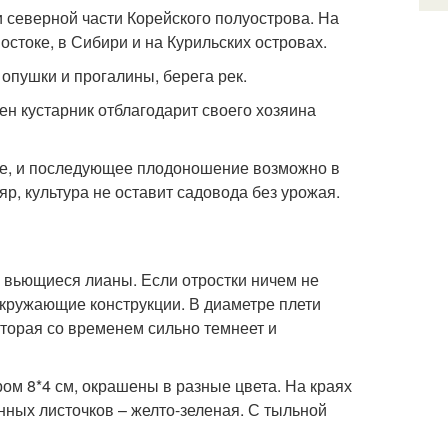
и северной части Корейского полуострова. На
стоке, в Сибири и на Курильских островах.
опушки и прогалины, берега рек.
ен кустарник отблагодарит своего хозяина
ние, и последующее плодоношение возможно в
р, культура не оставит садовода без урожая.
 вьющиеся лианы. Если отростки ничем не
 окружающие конструкции. В диаметре плети
оторая со временем сильно темнеет и
м 8*4 см, окрашены в разные цвета. На краях
ных листочков – желто-зеленая. С тыльной