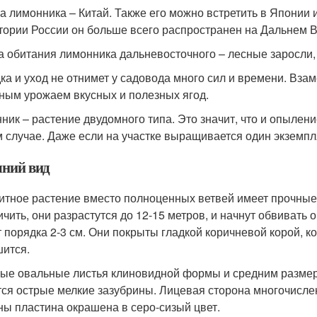
а лимонника – Китай. Также его можно встретить в Японии 
тории России он больше всего распространен на Дальнем Во
 обитания лимонника дальневосточного – лесные заросли, 
ка и уход не отнимет у садовода много сил и времени. Взам
ным урожаем вкусных и полезных ягод.
ник – растение двудомного типа. Это значит, что и опыле
 случае. Даже если на участке выращивается один экземпля
ний вид
итное растение вместо полноценных ветвей имеет прочные
ичить, они разрастутся до 12-15 метров, и начнут обвивать
 порядка 2-3 см. Они покрыты гладкой коричневой корой, к
ится.
ые овальные листья клиновидной формы и средним размеро
ся острые мелкие зазубрины. Лицевая сторона многочислен
ны пластина окрашена в серо-сизый цвет.