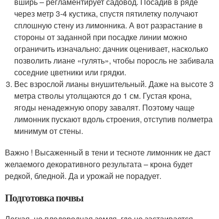
вширь – регламентирует садовод. Посадив в ряде
через метр 3-4 кустика, спустя пятилетку получают
сплошную стену из лимонника. А вот разрастание в
стороны от заданной при посадке линии можно
ограничить изначально: дачник оценивает, насколько
позволить лиане «гулять», чтобы поросль не забивала
соседние цветники или грядки.
Вес взрослой лианы внушительный. Даже на высоте 3
метра стволы утолщаются до 1 см. Густая крона,
ягоды ненадежную опору завалят. Поэтому чаще
лимонник пускают вдоль строения, отступив полметра
минимум от стены.
Важно ! Высаженный в тени и тесноте лимонник не даст
желаемого декоративного результата – крона будет
редкой, бледной. Да и урожай не порадует.
Подготовка почвы
Легкая, но плодородная земля, где не застаивается