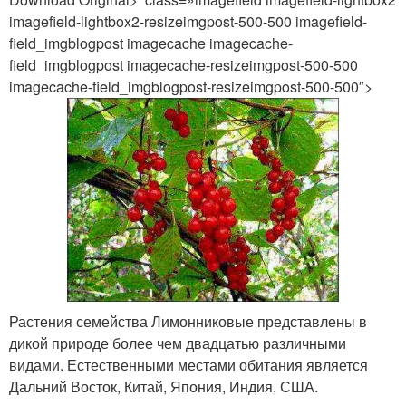
imagefield-lightbox2-resizeimgpost-500-500 imagefield-
field_imgblogpost imagecache imagecache-
field_imgblogpost imagecache-resizeimgpost-500-500
imagecache-field_imgblogpost-resizeimgpost-500-500″>
Растения семейства Лимонниковые представлены в
дикой природе более чем двадцатью различными
видами. Естественными местами обитания является
Дальний Восток, Китай, Япония, Индия, США.