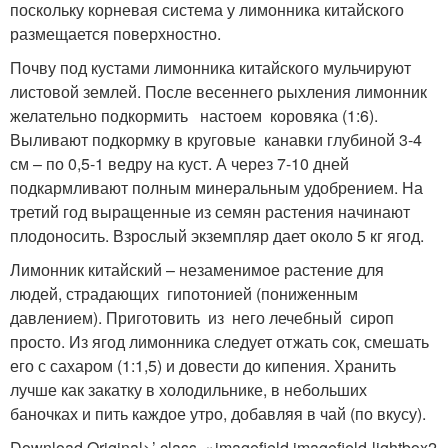
поскольку корневая система у лимонника китайского
размещается поверхностно.
Почву под кустами лимонника китайского мульчируют
листовой землей. После весеннего рыхления лимонник
желательно подкормить настоем коровяка (1:6).
Выливают подкормку в круговые канавки глубиной 3-4
см – по 0,5-1 ведру на куст. А через 7-10 дней
подкармливают полным минеральным удобрением. На
третий год выращенные из семян растения начинают
плодоносить. Взрослый экземпляр дает около 5 кг ягод.
Лимонник китайский – незаменимое растение для
людей, страдающих гипотонией (пониженным
давлением). Приготовить из него лечебный сироп
просто. Из ягод лимонника следует отжать сок, смешать
его с сахаром (1:1,5) и довести до кипения. Хранить
лучше как закатку в холодильнике, в небольших
баночках и пить каждое утро, добавляя в чай (по вкусу).
Download Original>’ class=»imagefield imagefield-lightbox2