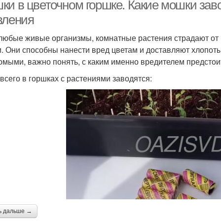
горшках
ки в цветочном горшке. Какие мошки заво
вления
 любые живые организмы, комнатные растения страдают от 
Мошка на окнах
Мелкие мотыльки
Ч
. Они способны нанести вред цветам и доставляют хлопот
омыми, важно понять, с каким именно вредителем предстоит
всего в горшках с растениями заводятся:
Мошка на фиалке
Спички от мошек
ь дальше →