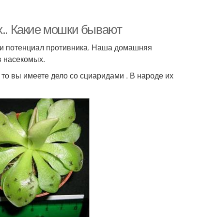
х.. Какие мошки бывают
и и потенциал противника. Наша домашняя
в насекомых.
то вы имеете дело со сциаридами . В народе их