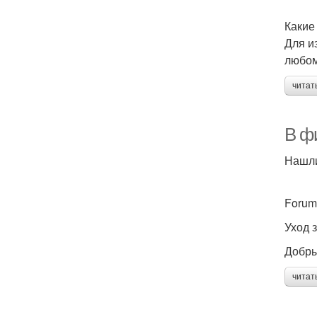
Какие
Для и
любом
читат
В ф
Нашли
Forum
Уход 
Добры
читат