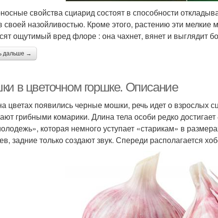
носные свойства сциарид состоят в способности откладыва
в своей назойливостью. Кроме этого, растению эти мелкие 
сят ощутимый вред флоре : она чахнет, вянет и выглядит б
ь дальше →
ки в цветочном горшке. Описание
на цветах появились черные мошки, речь идет о взрослых сц
ают грибными комарики. Длина тела особи редко достигает
молодежь», которая немного уступает «старикам» в размер
ев, задние только создают звук. Спереди располагается х