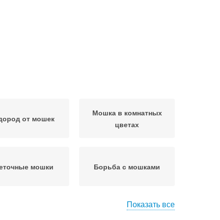
Мошка в комнатных
дород от мошек
цветах
еточные мошки
Борьба с мошками
Показать все
Мошки в доме
Мошки в квартире