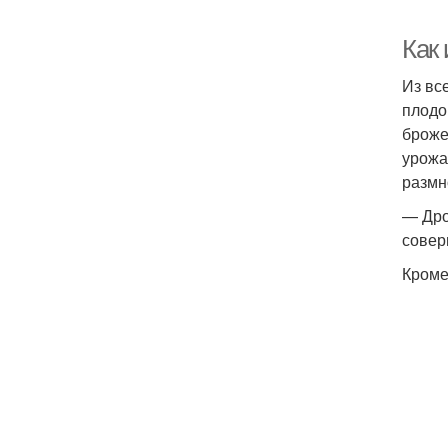
Как
Из вс
плодо
броже
урожа
размн
— Дро
совер
Кроме