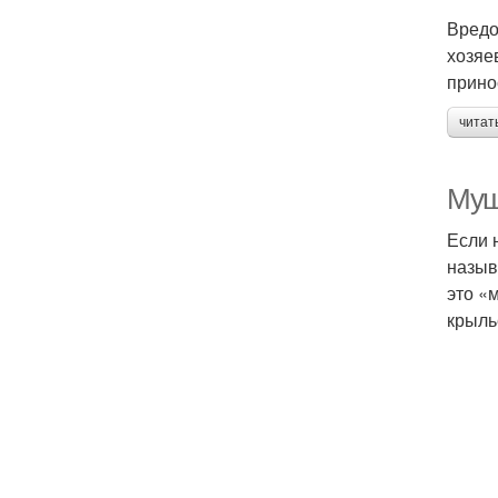
Вредо
хозяе
прино
читат
Муш
Если 
назыв
это «
крыль