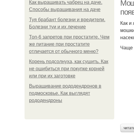
Мош
Как выращивать чабрец на даче.
Способы выращивания на даче
поя
Туя брабант болезни и вредители.
Как и
Болезни туи и их лечение
мошки
насек
Топ-6 запретов при простатите. Чем
же питание при простатите
Чаще 
отличается от обычного меню?
Корень подсолнуха, как сушить. Как
не ошибиться при покупке корней
или при их заготовке
Выращивание рододендронов в
подмосковье. Как выглядят
рододендроны
читат