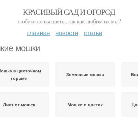
КРАСИВЫЙ САД И ОГОРОД
любите ли вы цветы, так как любим их мы?
главная
новости
статьи
кие мошки
ошка в цветочном
Земляные мошки
Во
горшке
Лист от мошек
Мошки в цветах
Цв
Мошка в цветочных
Мошка в цветах