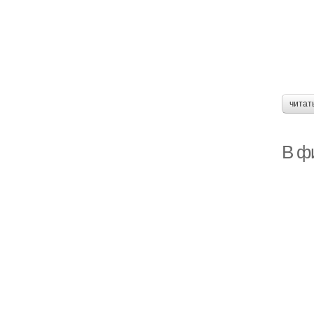
читат
В ф