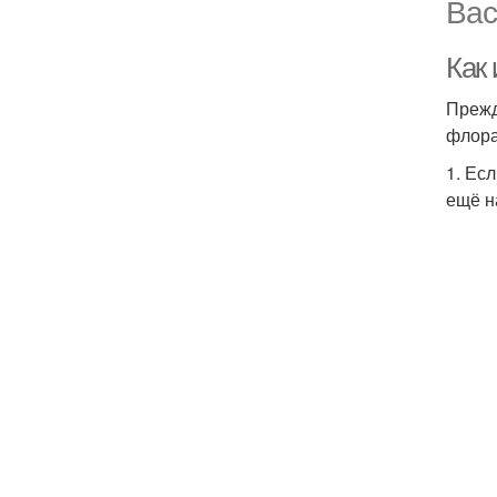
Вас
Как
Прежд
флора
1. Ес
ещё н