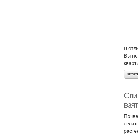
В отл
Вы не
кварт
читат
Спи
взя
Почве
селят
расте