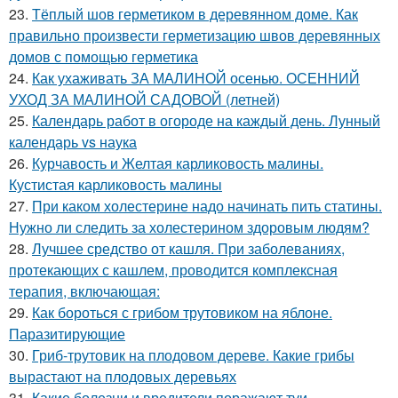
23.
Тёплый шов герметиком в деревянном доме. Как
правильно произвести герметизацию швов деревянных
домов с помощью герметика
24.
Как ухаживать ЗА МАЛИНОЙ осенью. ОСЕННИЙ
УХОД ЗА МАЛИНОЙ САДОВОЙ (летней)
25.
Календарь работ в огороде на каждый день. Лунный
календарь vs наука
26.
Курчавость и Желтая карликовость малины.
Кустистая карликовость малины
27.
При каком холестерине надо начинать пить статины.
Нужно ли следить за холестерином здоровым людям?
28.
Лучшее средство от кашля. При заболеваниях,
протекающих с кашлем, проводится комплексная
терапия, включающая:
29.
Как бороться с грибом трутовиком на яблоне.
Паразитирующие
30.
Гриб-трутовик на плодовом дереве. Какие грибы
вырастают на плодовых деревьях
31.
Какие болезни и вредители поражают туи.