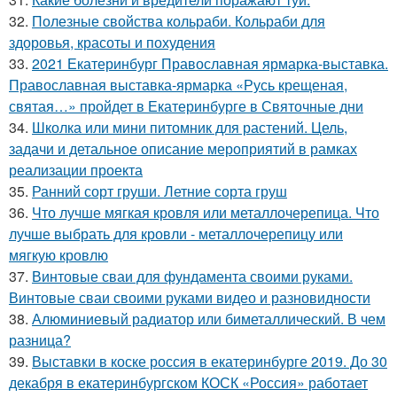
32.
Полезные свойства кольраби. Кольраби для
здоровья, красоты и похудения
33.
2021 Екатеринбург Православная ярмарка-выставка.
Православная выставка-ярмарка «Русь крещеная,
святая…» пройдет в Екатеринбурге в Святочные дни
34.
Школка или мини питомник для растений. Цель,
задачи и детальное описание мероприятий в рамках
реализации проекта
35.
Ранний сорт груши. Летние сорта груш
36.
Что лучше мягкая кровля или металлочерепица. Что
лучше выбрать для кровли - металлочерепицу или
мягкую кровлю
37.
Винтовые сваи для фундамента своими руками.
Винтовые сваи своими руками видео и разновидности
38.
Алюминиевый радиатор или биметаллический. В чем
разница?
39.
Выставки в коске россия в екатеринбурге 2019. До 30
декабря в екатеринбургском КОСК «Россия» работает