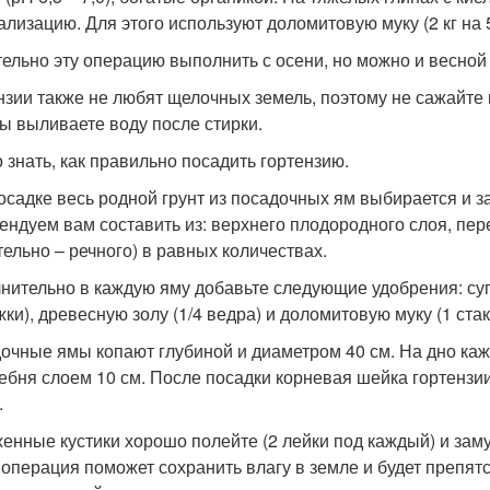
ализацию. Для этого используют доломитовую муку (2 кг на 5
ельно эту операцию выполнить с осени, но можно и весной 
нзии также не любят щелочных земель, поэтому не сажайте
вы выливаете воду после стирки.
 знать, как правильно посадить гортензию.
осадке весь родной грунт из посадочных ям выбирается и 
ендуем вам составить из: верхнего плодородного слоя, пер
тельно – речного) в равных количествах.
нительно в каждую яму добавьте следующие удобрения: супе
жки), древесную золу (1/4 ведра) и доломитовую муку (1 ста
очные ямы копают глубиной и диаметром 40 см. На дно ка
ебня слоем 10 см. После посадки корневая шейка гортензи
.
енные кустики хорошо полейте (2 лейки под каждый) и зам
 операция поможет сохранить влагу в земле и будет препят