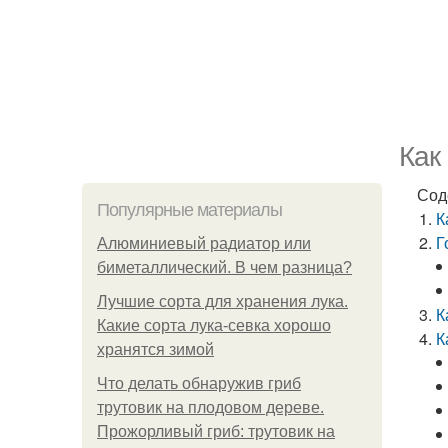
Как
Сод
Популярные материалы
К
Г
Алюминиевый радиатор или
биметаллический. В чем разница?
Лучшие сорта для хранения лука.
К
Какие сорта лука-севка хорошо
К
хранятся зимой
Что делать обнаружив гриб
трутовик на плодовом дереве.
Прожорливый гриб: трутовик на