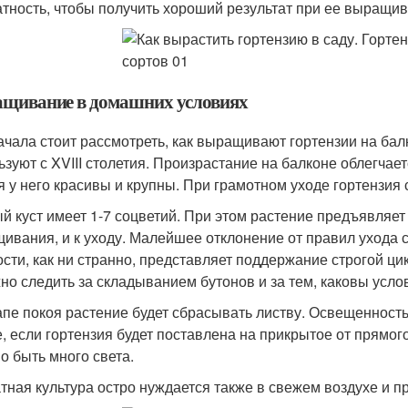
атность, чтобы получить хороший результат при ее выращива
щивание в домашних условиях
ачала стоит рассмотреть, как выращивают гортензии на балк
ьзуют с XVIII столетия. Произрастание на балконе облегчае
я у него красивы и крупны. При грамотном уходе гортензия 
й куст имеет 1-7 соцветий. При этом растение предъявляет
ивания, и к уходу. Малейшее отклонение от правил ухода 
ости, как ни странно, представляет поддержание строгой ци
но следить за складыванием бутонов и за тем, каковы усло
апе покоя растение будет сбрасывать листву. Освещенность 
, если гортензия будет поставлена на прикрытое от прямог
о быть много света.
тная культура остро нуждается также в свежем воздухе и п