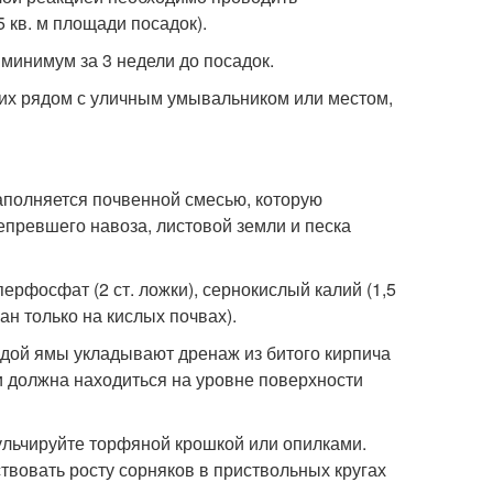
 кв. м площади посадок).
минимум за 3 недели до посадок.
 их рядом с уличным умывальником или местом,
заполняется почвенной смесью, которую
епревшего навоза, листовой земли и песка
рфосфат (2 ст. ложки), сернокислый калий (1,5
кан только на кислых почвах).
ждой ямы укладывают дренаж из битого кирпича
и должна находиться на уровне поверхности
ульчируйте торфяной крошкой или опилками.
ствовать росту сорняков в приствольных кругах