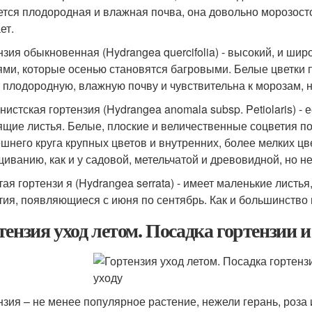
ется плодородная и влажная почва, она довольно морозосто
ет.
нзия обыкновенная (Hydrangea quercifolia) - высокий, и ши
ями, которые осенью становятся багровыми. Белые цветки п
 плодородную, влажную почву и чувствительна к морозам, 
нистская гортензия (Hydrangea anomala subsp. Petiolaris)
ящие листья. Белые, плоские и величественные соцветия п
ешнего круга крупных цветов и внутренних, более мелких цве
иванию, как и у садовой, метельчатой и древовидной, но не
тая гортензи я (Hydrangea serrata) - имеет маленькие листь
тия, появляющиеся с июня по сентябрь. Как и большинство г
тензия уход летом. Посадка гортензии 
нзия – не менее популярное растение, нежели герань, роза