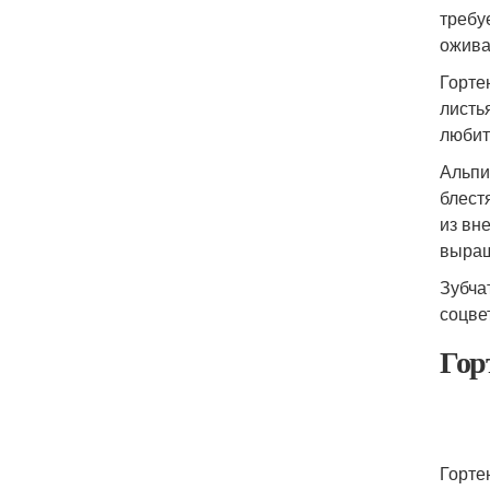
требу
ожива
Горте
листь
любит
Альпи
блест
из вн
выращ
Зубча
соцве
Гор
Горте