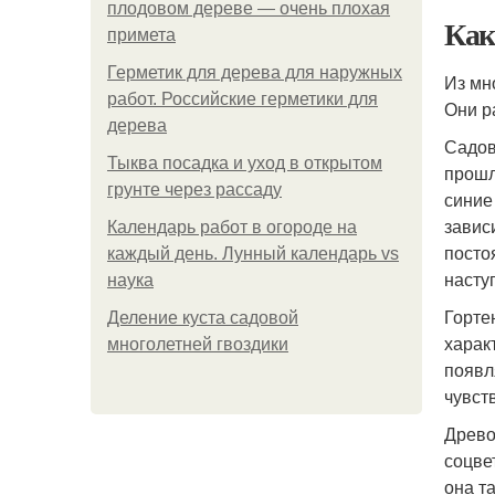
плодовом дереве — очень плохая
Как
примета
Герметик для дерева для наружных
Из мн
работ. Российские герметики для
Они р
дерева
Садов
Тыква посадка и уход в открытом
прошл
грунте через рассаду
синие
завис
Календарь работ в огороде на
посто
каждый день. Лунный календарь vs
насту
наука
Гортен
Деление куста садовой
харак
многолетней гвоздики
появл
чувст
Древо
соцве
она т