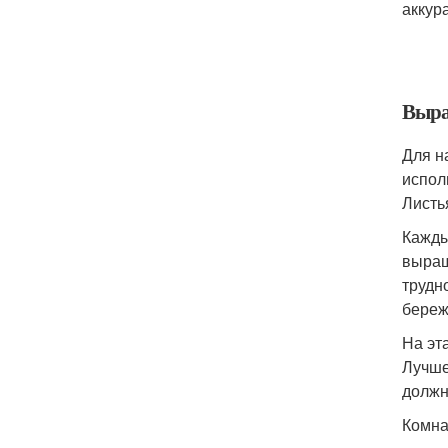
аккур
Выра
Для н
испол
Листь
Кажды
выращ
трудн
береж
На эт
Лучше
должн
Комна