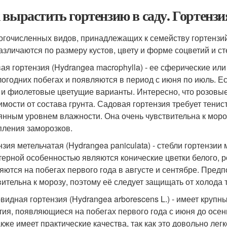
 вырастить гортензию в саду. Гортензия
огочисленных видов, принадлежащих к семейству гортензий
азличаются по размеру кустов, цвету и форме соцветий и ст
ая гортензия (Hydrangea macrophylla) - ее сферические ил
огодних побегах и появляются в период с июня по июль. Ес
 и фиолетовые цветущие варианты. Интересно, что розовые 
имости от состава грунта. Садовая гортензия требует тени
янным уровнем влажности. Она очень чувствительна к моро
пления заморозков.
зия метельчатая (Hydrangea paniculata) - стебли гортензии м
терной особенностью являются конические цветки белого, р
яются на побегах первого года в августе и сентябре. Пред
вительна к морозу, поэтому её следует защищать от холода
видная гортензия (Hydrangea arborescens L.) - имеет круп
тия, появляющиеся на побегах первого года с июня до осе
акже имеет практические качества, так как это довольно л