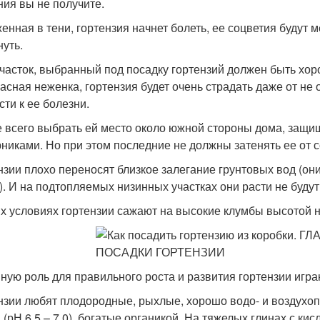
ния вы не получите.
енная в тени, гортензия начнет болеть, ее соцветия будут 
нуть.
часток, выбранный под посадку гортензий должен быть хор
асная неженка, гортензия будет очень страдать даже от не 
сти к ее болезни.
 всего выбрать ей место около южной стороны дома, защищ
рниками. Но при этом последние не должны затенять ее от 
нзии плохо переносят близкое залегание грунтовых вод (он
). И на подтопляемых низинных участках они расти не будут.
их условиях гортензии сажают на высокие клумбы высотой н
ную роль для правильного роста и развития гортензии игра
нзии любят плодородные, рыхлые, хорошо водо- и воздух
 (рН 6,5 – 7,0), богатые органикой. На тяжелых глинах с к