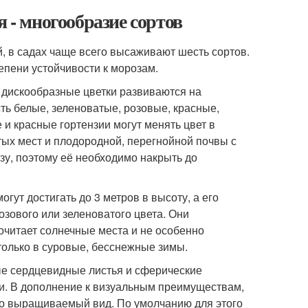
 - многообразие сортов
, в садах чаще всего высаживают шесть сортов.
епени устойчивости к морозам.
и дискообразные цветки развиваются на
ть белые, зеленоватые, розовые, красные,
и красные гортензии могут менять цвет в
стых мест и плодородной, перегнойной почвы с
зу, поэтому её необходимо накрыть до
огут достигать до 3 метров в высоту, а его
озового или зеленоватого цвета. Они
почитает солнечные места и не особенно
 только в суровые, бесснежные зимы.
ные сердцевидные листья и сферические
ни. В дополнение к визуальным преимуществам,
егко выращиваемый вид. По умолчанию для этого