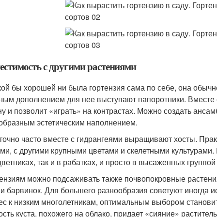
естимость с другими растениями
кой бы хорошей ни была гортензия сама по себе, она обычн
ным дополнением для нее выступают папоротники. Вместе с
ну и позволит «играть» на контрастах. Можно создать анса
образным эстетическим наполнением.
точно часто вместе с гидрангеями выращивают хосты. Пра
ами, с другими крупными цветами и скелетными культурами.
цветниках, так и в рабатках, и просто в высаженных группой
тензиям можно подсаживать также почвопокровные растени
и барвинок. Для большего разнообразия советуют иногда ис
ес к низким многолетникам, оптимальным выбором становитс
сть куста, похожего на облако, придает «сияние» растите