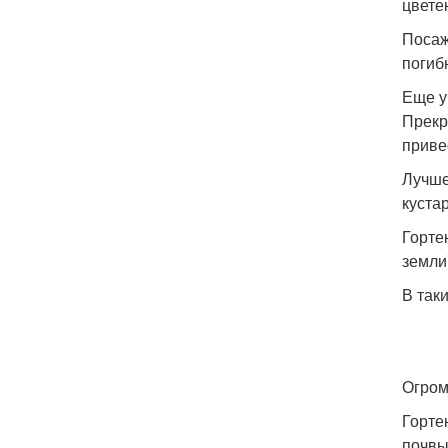
цвете
Посаж
погиб
Еще у
Прекр
приве
Лучше
куста
Горте
земли
В так
Огром
Горте
почвы