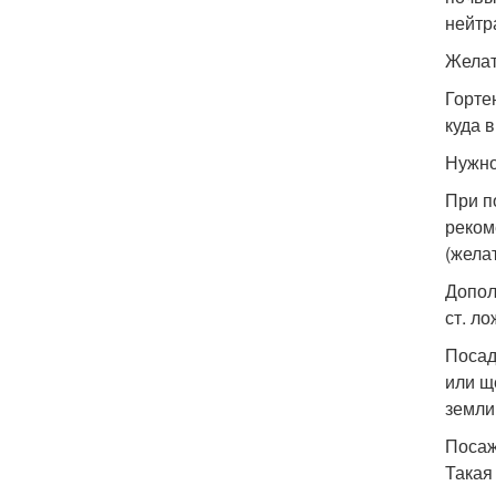
нейтр
Желат
Горте
куда 
Нужно
При п
реком
(жела
Допол
ст. ло
Посад
или щ
земли
Посаж
Такая