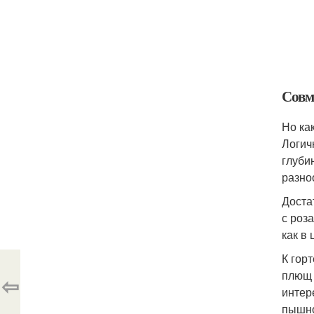
Совм
Но ка
Логич
глуби
разно
Доста
с роз
как в 
К гор
плющ 
⇦
интер
пышно