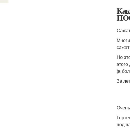
Как
ПО
Сажат
Многи
сажат
Но эт
этого
(в бо
За ле
Очень
Горте
под п