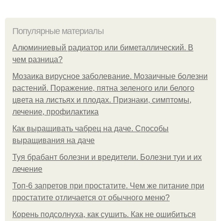
Популярные материалы
Алюминиевый радиатор или биметаллический. В
чем разница?
Мозаика вирусное заболевание. Мозаичные болезни
растений. Поражение, пятна зеленого или белого
цвета на листьях и плодах. Признаки, симптомы,
лечение, профилактика
Как выращивать чабрец на даче. Способы
выращивания на даче
Туя брабант болезни и вредители. Болезни туи и их
лечение
Топ-6 запретов при простатите. Чем же питание при
простатите отличается от обычного меню?
Корень подсолнуха, как сушить. Как не ошибиться