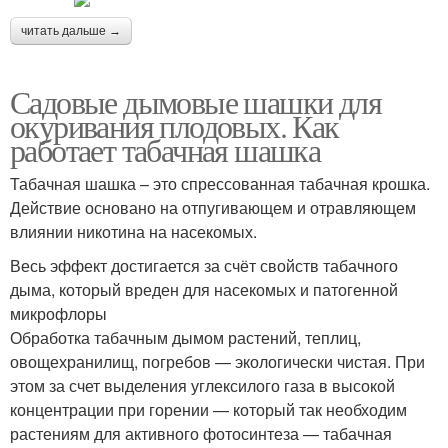
читать дальше →
Шашки от заморозков
Шашки для обработки
Садовые дымовые шашки для
окуривания плодовых. Как
работает табачная шашка
Шашка от заморозков
Шашки для сада
Табачная шашка – это спрессованная табачная крошка.
Действие основано на отпугивающем и отравляющем
влиянии никотина на насекомых.
Весь эффект достигается за счёт свойств табачного
дыма, который вреден для насекомых и патогенной
Игра в шашки
микрофлоры
Обработка табачным дымом растений, теплиц,
овощехранилищ, погребов — экологически чистая. При
этом за счет выделения углексилого газа в высокой
концентрации при горении — который так необходим
растениям для активного фотосинтеза — табачная