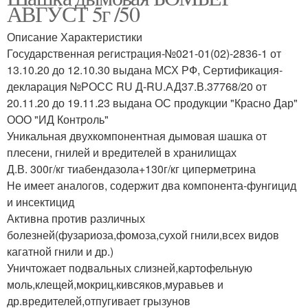
АВГУСТ 5г /50
Описание Характеристики
Государственная регистрация-№021-01(02)-2836-1 от
13.10.20 до 12.10.30 выдана МСХ РФ, Сертификация-
декларация №РОСС RU Д-RU.АД37.В.37768/20 от
20.11.20 до 19.11.23 выдана ОС продукции "Красно Дар"
ООО "ИД Контроль"
Уникальная двухкомпонентная дымовая шашка от
плесени, гнилей и вредителей в хранилищах
Д.В. 300г/кг тиабендазола+130г/кг циперметрина
Не имеет аналогов, содержит два компонента-фунгицид
и инсектицид
Активна против различных
болезней(фузариоза,фомоза,сухой гнили,всех видов
кагатной гнили и др.)
Уничтожает подвальных слизней,картофельную
моль,клещей,мокриц,кивсяков,муравьев и
др.вредителей,отпугивает грызунов