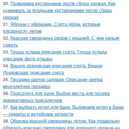
30.
Подкормка кустарников после сбора урожая. Как
ухаживать за ягодными кустарниками после сбора
урожая
31.
Яблони с яблоками. Сорта яблок, которые
плодоносят летом
32.
Красная смородина рядом с вишней. С чем нельзя
сажать
33.
Груша услада описание сорта. Груша услада
описание фото отзывы
34.
Вишня лозновская описание сорта. Вишня
Лозновская: описание сорта
35.
Гвоздика цветок садовая. Описание цветка
многолетняя гвоздика
36.
Подсолнух для дачи. Выбор места для посева
декоративных подсолнухов
37.
Как выбрать котел для бани. Выбираем котел в баню
— секреты и житейские хитрости
38.
Обрезка красной смородины летом. Как правильно
обрезать красную смородину для хорошего урожая на