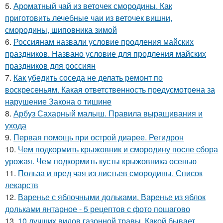
5.
Ароматный чай из веточек смородины. Как
приготовить лечебные чаи из веточек вишни,
смородины, шиповника зимой
6.
Россиянам назвали условие продления майских
праздников. Названо условие для продления майских
праздников для россиян
7.
Как убедить соседа не делать ремонт по
воскресеньям. Какая ответственность предусмотрена за
нарушение Закона о тишине
8.
Арбуз Сахарный малыш. Правила выращивания и
ухода
9.
Первая помощь при острой диарее. Регидрон
10.
Чем подкормить крыжовник и смородину после сбора
урожая. Чем подкормить кусты крыжовника осенью
11.
Польза и вред чая из листьев смородины. Список
лекарств
12.
Варенье с яблочными дольками. Варенье из яблок
дольками янтарное - 5 рецептов с фото пошагово
13.
10 лучших видов газонной травы. Какой бывает