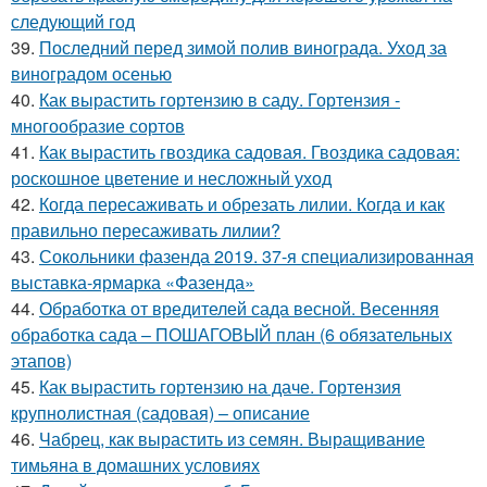
следующий год
39.
Последний перед зимой полив винограда. Уход за
виноградом осенью
40.
Как вырастить гортензию в саду. Гортензия -
многообразие сортов
41.
Как вырастить гвоздика садовая. Гвоздика садовая:
роскошное цветение и несложный уход
42.
Когда пересаживать и обрезать лилии. Когда и как
правильно пересаживать лилии?
43.
Сокольники фазенда 2019. 37-я специализированная
выставка-ярмарка «Фазенда»
44.
Обработка от вредителей сада весной. Весенняя
обработка сада – ПОШАГОВЫЙ план (6 обязательных
этапов)
45.
Как вырастить гортензию на даче. Гортензия
крупнолистная (садовая) – описание
46.
Чабрец, как вырастить из семян. Выращивание
тимьяна в домашних условиях