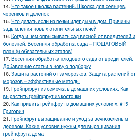
14.
Что такое школка растений. Школка для сеянцев,
черенков и деленок
15.
Что делать если из печки идет дым в дом. Причины
задымления новых отопительных печей
16.
Когда и чем опрыскивать сад весной от вредителей и
болезней. Весенняя обработка сада – ПОШАГОВЫЙ
план (6 обязательных этапов)
17.
Весенняя обработка плодового сада от вредителей.
Добавление статьи в новую подборку
18.
Защита растений от заморозков. Защита растений от
морозов – эффективные методы
19.
Грейпрфрут из семечка в домашних условиях. Как
вырастить грейпфрут из косточки
20.
Как привить грейпфрут в домашних условиях. #15
Григорич
21.
Грейпфрут выращивание и уход за вечнозеленым
деревом. Какие условия нужны для выращивания
грейпфрута дома