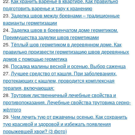
22.
Как хранить варенье в квартире. Как правильно
подготовить варенье и тару к хранению
23.
Заделка швов между бревнами – традиционные
варианты герметизации
24.
Заделка швов в бревенчатом доме герметиком.
Преимущества заделки швов герметиками
25.
Тёплый шов герметиком в деревянном доме. Как
правильно произвести герметизацию швов деревянных
домов с помощью герметика
26.
Посадка малины весной и осенью. Выбор саженца
27.
Лучшее средство от кашля. При заболеваниях,
протекающих с кашлем, проводится комплексная
терапия, включающая:
28.
Трутовик лиственничный лечебные свойства и
противопоказания. Лечебные свойства трутовика серно-
жёлтого
29.
Чем лечить тую от ржавчины осенью. Как сохранить
тую красивой и здоровой и избежать появления
порыжевшей хвои? (3 фото)