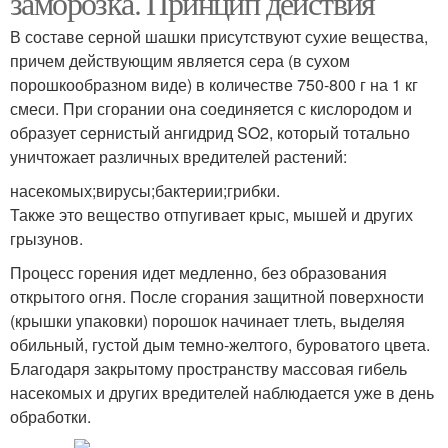
заморозка. Принцип действия
В составе серной шашки присутствуют сухие вещества,
причем действующим является сера (в сухом
порошкообразном виде) в количестве 750-800 г на 1 кг
Военная шашка
Шашка от комаров
смеси. При сгорании она соединяется с кислородом и
образует сернистый ангидрид SO2, который тотально
уничтожает различных вредителей растений:
насекомых;вирусы;бактерии;грибки.
Шашка против комаров
Самодельные шашки
Также это вещество отпугивает крыс, мышей и других
грызунов.
Процесс горения идет медленно, без образования
открытого огня. После сгорания защитной поверхности
Шашки от комаров
Шашки от насекомых
(крышки упаковки) порошок начинает тлеть, выделяя
обильный, густой дым темно-желтого, буроватого цвета.
Благодаря закрытому пространству массовая гибель
насекомых и других вредителей наблюдается уже в день
Шашка для сада
Серная шашка
обработки.