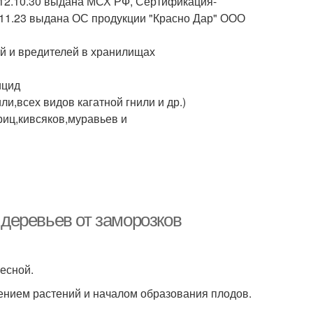
о 12.10.30 выдана МСХ РФ, Сертификация-
11.23 выдана ОС продукции "Красно Дар" ООО
й и вредителей в хранилищах
ицид
и,всех видов кагатной гнили и др.)
иц,кивсяков,муравьев и
деревьев от заморозков
есной.
ением растений и началом образования плодов.