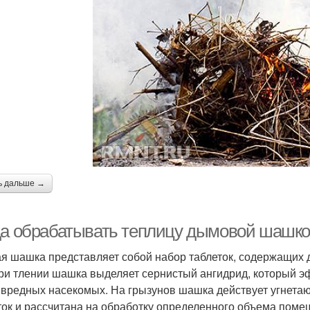
ь дальше →
да обрабатывать теплицу дымовой шашко
я шашка представляет собой набор таблеток, содержащих 
 При тлении шашка выделяет сернистый ангидрид, который э
 вредных насекомых. На грызунов шашка действует угнетаю
ток и рассчитана на обработку определенного объема поме