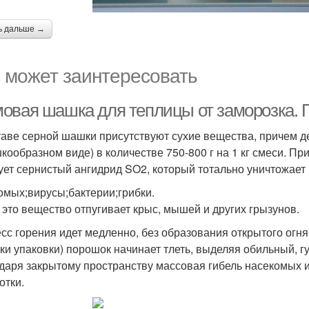
ь дальше →
 может заинтересовать
овая шашка для теплицы от заморозка. 
таве серной шашки присутствуют сухие вещества, причем д
кообразном виде) в количестве 750-800 г на 1 кг смеси. Пр
ует сернистый ангидрид SO2, который тотально уничтожает
омых;вирусы;бактерии;грибки.
 это вещество отпугивает крыс, мышей и других грызунов.
сс горения идет медленно, без образования открытого огн
ки упаковки) порошок начинает тлеть, выделяя обильный, гу
даря закрытому пространству массовая гибель насекомых и
отки.