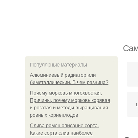
Сам
Популярные материалы
Алюминиевый радиатор или
биметаллический. В чем разница?
Почему морковь многохвостая.
Причины, почему морковь корявая
и рогатая и методы выращивания
ровных корнеплодов
Слива ромен описание сорта.
Какие сорта слив наиболее