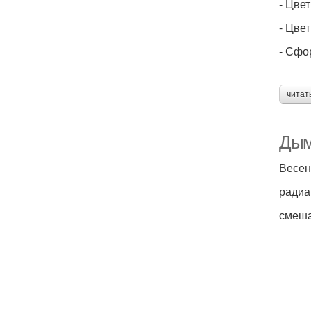
- Цве
- Цве
- Сфо
читат
Дым
Весен
радиа
смеш