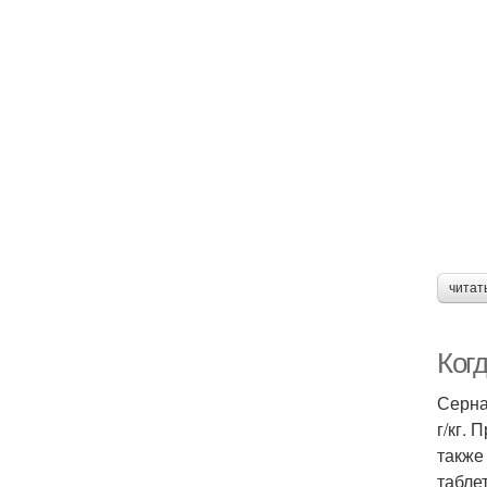
читат
Ког
Серна
г/кг.
также
табле