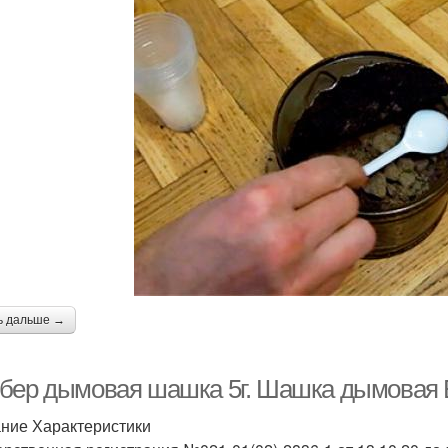
ь дальше →
бер дымовая шашка 5г. Шашка дымовая
ние Характеристики