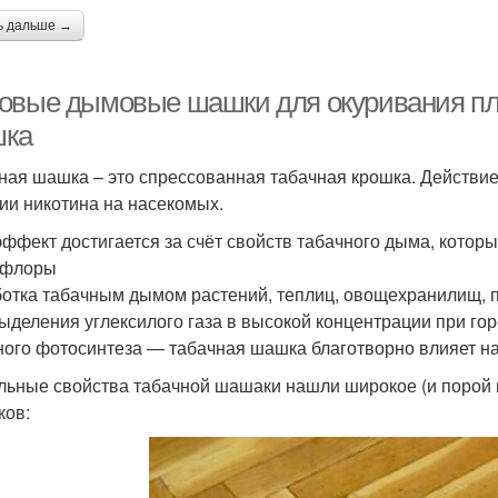
ь дальше →
овые дымовые шашки для окуривания пло
ка
ная шашка – это спрессованная табачная крошка. Действ
ии никотина на насекомых.
эффект достигается за счёт свойств табачного дыма, котор
офлоры
отка табачным дымом растений, теплиц, овощехранилищ, по
выделения углексилого газа в высокой концентрации при го
ного фотосинтеза — табачная шашка благотворно влияет на 
льные свойства табачной шашаки нашли широкое (и порой 
ков: