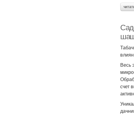
читат
Сад
шаш
Табач
влиян
Весь 
микр
Обраб
счет 
актив
Уника
дачни