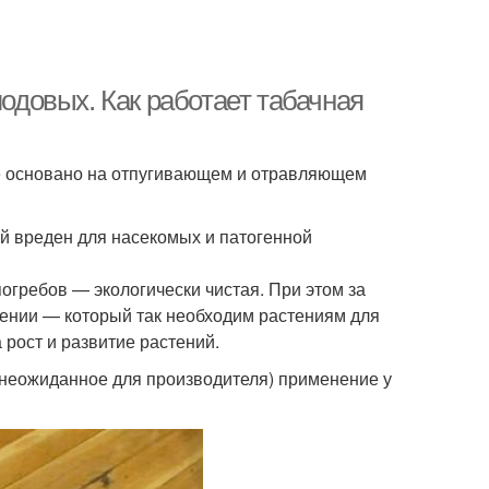
довых. Как работает табачная
ие основано на отпугивающем и отравляющем
ый вреден для насекомых и патогенной
гребов — экологически чистая. При этом за
рении — который так необходим растениям для
рост и развитие растений.
неожиданное для производителя) применение у