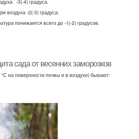
духа -3(-4) градуса.
е воздуха -2(-3) градуса.
ура понижается всего до -1(-2) градусов.
ита сада от весенних заморозков
С на поверхности почвы и в воздухе) бывают: