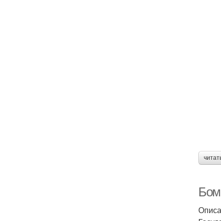
читат
Бом
Описа