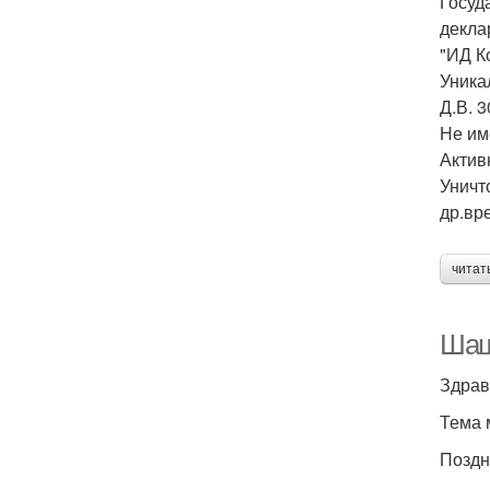
Госуд
декла
"ИД К
Уника
Д.В. 
Не им
Актив
Уничт
др.вр
читат
Шаш
Здрав
Тема 
Поздн