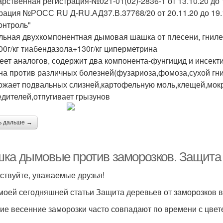
арственная регистрация-№021-01(02)-2836-1 от 13.10.20 д
рация №РОСС RU Д-RU.АД37.В.37768/20 от 20.11.20 до 19.
онтроль"
льная двухкомпонентная дымовая шашка от плесени, гниле
300г/кг тиабендазола+130г/кг циперметрина
еет аналогов, содержит два компонента-фунгицид и инсект
на против различных болезней(фузариоза,фомоза,сухой гнил
ожает подвальных слизней,картофельную моль,клещей,мокр
едителей,отпугивает грызунов
ь дальше →
ка дымовые против заморозков. Защита 
ствуйте, уважаемые друзья!
моей сегодняшней статьи Защита деревьев от заморозков в
ие весенние заморозки часто совпадают по времени с цвет