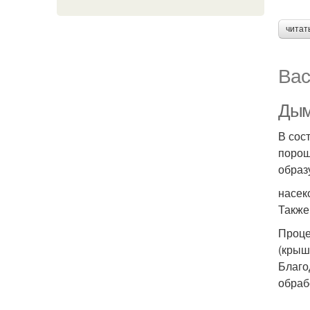
читат
Вас
Дым
В сос
порош
образ
насек
Также
Проце
(крыш
Благо
обраб