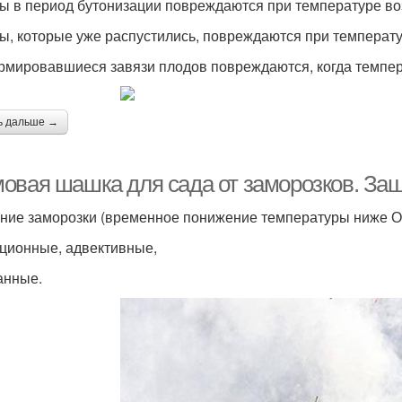
ты в период бутонизации повреждаются при температуре воз
ты, которые уже распустились, повреждаются при температур
рмировавшиеся завязи плодов повреждаются, когда температ
ь дальше →
овая шашка для сада от заморозков. Защ
ние заморозки (временное понижение температуры ниже О °
ционные, адвективные,
анные.