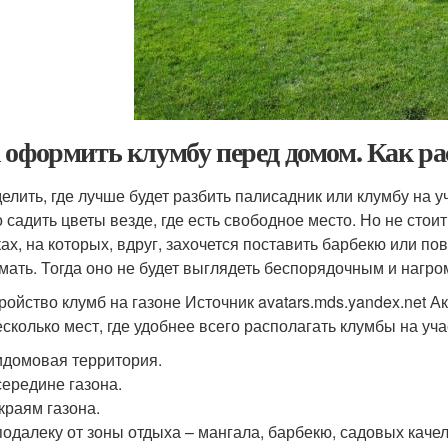
 оформить клумбу перед домом. Как р
елить, где лучше будет разбить палисадник или клумбу на у
 садить цветы везде, где есть свободное место. Но не стои
ках, на которых, вдруг, захочется поставить барбекю или п
мать. Тогда оно не будет выглядеть беспорядочным и нагр
ройство клумб на газоне Источник avatars.mds.yandex.net
Ак
есколько мест, где удобнее всего располагать клумбы на уча
домовая территория.
ередине газона.
краям газона.
одалеку от зоны отдыха – мангала, барбекю, садовых качел