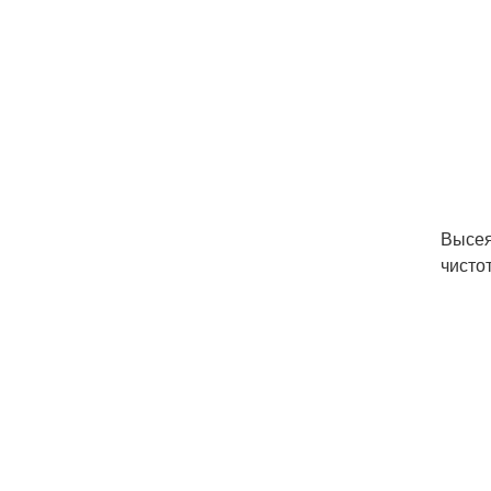
Высея
чисто