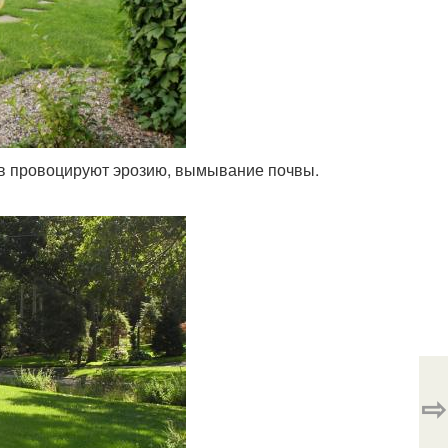
ов провоцируют эрозию, вымывание почвы.
⇨