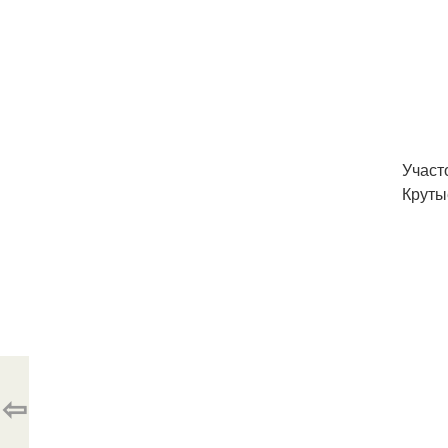
Участ
Круты
⇦