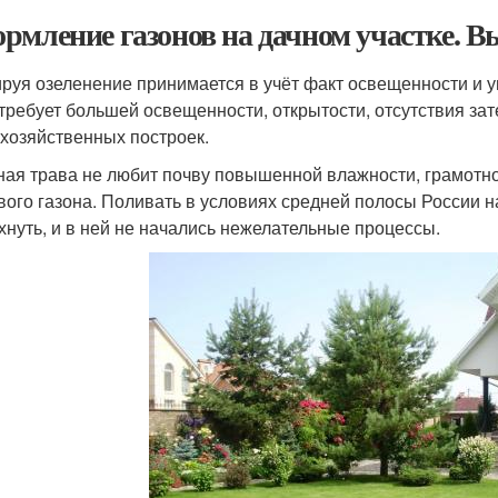
рмление газонов на дачном участке. В
руя озеленение принимается в учёт факт освещенности и 
 требует большей освещенности, открытости, отсутствия зат
 хозяйственных построек.
ная трава не любит почву повышенной влажности, грамотно
вого газона. Поливать в условиях средней полосы России н
хнуть, и в ней не начались нежелательные процессы.