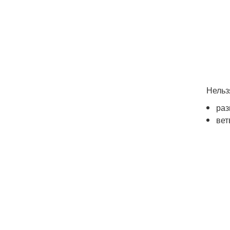
Нельз
раз
вет