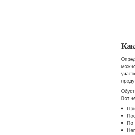
Как
Опред
можно
участ
проду
Обуст
Вот н
При
Пос
По 
Неп