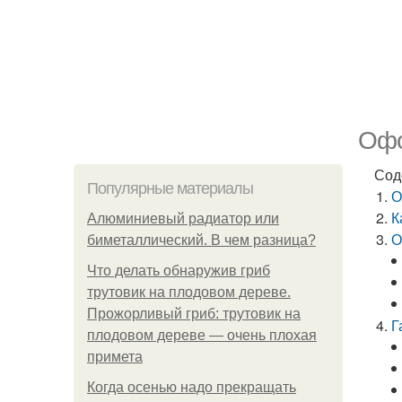
Офо
Сод
Популярные материалы
О
К
Алюминиевый радиатор или
О
биметаллический. В чем разница?
Что делать обнаружив гриб
трутовик на плодовом дереве.
Прожорливый гриб: трутовик на
Г
плодовом дереве — очень плохая
примета
Когда осенью надо прекращать