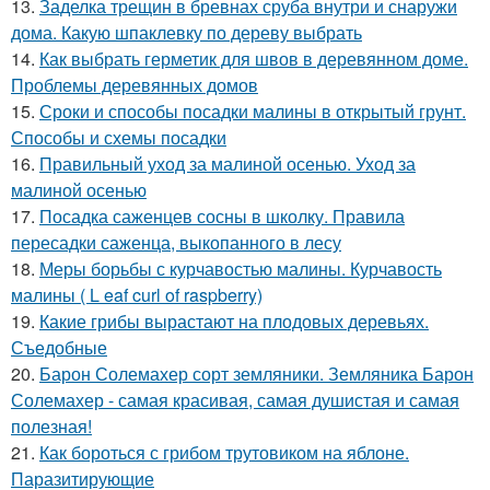
13.
Заделка трещин в бревнах сруба внутри и снаружи
дома. Какую шпаклевку по дереву выбрать
14.
Как выбрать герметик для швов в деревянном доме.
Проблемы деревянных домов
15.
Сроки и способы посадки малины в открытый грунт.
Способы и схемы посадки
16.
Правильный уход за малиной осенью. Уход за
малиной осенью
17.
Посадка саженцев сосны в школку. Правила
пересадки саженца, выкопанного в лесу
18.
Меры борьбы с курчавостью малины. Курчавость
малины ( L eaf curl of raspberry)
19.
Какие грибы вырастают на плодовых деревьях.
Съедобные
20.
Барон Солемахер сорт земляники. Земляника Барон
Солемахер - самая красивая, самая душистая и самая
полезная!
21.
Как бороться с грибом трутовиком на яблоне.
Паразитирующие