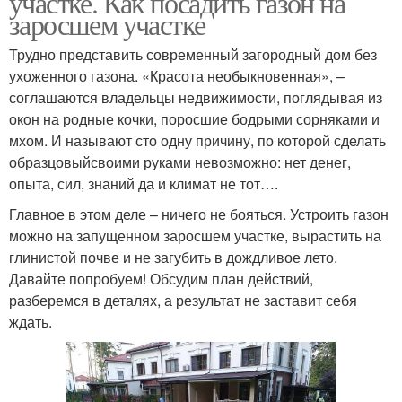
участке. Как посадить газон на
заросшем участке
Трудно представить современный загородный дом без
ухоженного газона. «Красота необыкновенная», –
Трава для газона
Карликовый газон
соглашаются владельцы недвижимости, поглядывая из
окон на родные кочки, поросшие бодрыми сорняками и
мхом. И называют сто одну причину, по которой сделать
образцовыйсвоими руками невозможно: нет денег,
Травы для газона
опыта, сил, знаний да и климат не тот….
Главное в этом деле – ничего не бояться. Устроить газон
можно на запущенном заросшем участке, вырастить на
глинистой почве и не загубить в дождливое лето.
Давайте попробуем! Обсудим план действий,
разберемся в деталях, а результат не заставит себя
ждать.