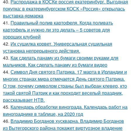
40.
Распродажа в КОСКе россия екатеринбург. Выгодная
покупка: в екатеринбургском КОСК «Россия» открылась
выставка-ярмарка
41.
Правильный полив картофеля. Когда поливать
картофель и нужно ли это делать – 5 советов для
хороших клубней
42.
Ик сушилка корвет. Универсальная сушильная
установка непрерывного действия.
43.
Как сделать панаму из бумаги своими руками для
мальчиков. Как сделать панаму из бумаги видео
44.
Символ Дня святого Патрика. 17 марта в Ирландии и
многих странах мира отмечается День святого Патрика.
О том, почему символом страны был выбран клевер, кто
такой святой Патрик и как проходит веселый праздник,
рассказывает НТВ.
45.
Календарь обработки винограда. Календарь работ на
винограднике в таблице, на 2020 год
46.
Владимир Богданов хускварна. Владимир Богданов
из Вытегорского района покажет виртуозное владение