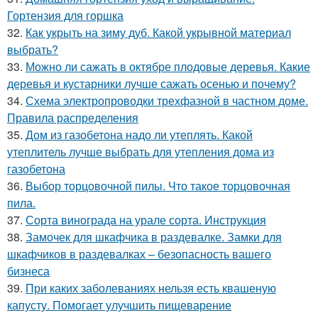
Гортензия для горшка
32.
Как укрыть на зиму дуб. Какой укрывной материал
выбрать?
33.
Можно ли сажать в октябре плодовые деревья. Какие
деревья и кустарники лучше сажать осенью и почему?
34.
Схема электропроводки трехфазной в частном доме.
Правила распределения
35.
Дом из газобетона надо ли утеплять. Какой
утеплитель лучше выбрать для утепления дома из
газобетона
36.
Выбор торцовочной пилы. Что такое торцовочная
пила.
37.
Сорта винограда на урале сорта. Инструкция
38.
Замочек для шкафчика в раздевалке. Замки для
шкафчиков в раздевалках – безопасность вашего
бизнеса
39.
При каких заболеваниях нельзя есть квашеную
капусту. Помогает улучшить пищеварение