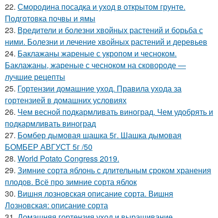
22.
Смородина посадка и уход в открытом грунте.
Подготовка почвы и ямы
23.
Вредители и болезни хвойных растений и борьба с
ними. Болезни и лечение хвойных растений и деревьев
24.
Баклажаны жареные с укропом и чесноком.
Баклажаны, жареные с чесноком на сковороде —
лучшие рецепты
25.
Гортензии домашние уход. Правила ухода за
гортензией в домашних условиях
26.
Чем весной подкармливать виноград. Чем удобрять и
подкармливать виноград
27.
Бомбер дымовая шашка 5г. Шашка дымовая
БОМБЕР АВГУСТ 5г /50
28.
World Potato Congress 2019.
29.
Зимние сорта яблонь с длительным сроком хранения
плодов. Всё про зимние сорта яблок
30.
Вишня лозновская описание сорта. Вишня
Лозновская: описание сорта
31.
Домашняя гортензия уход и выращивание.