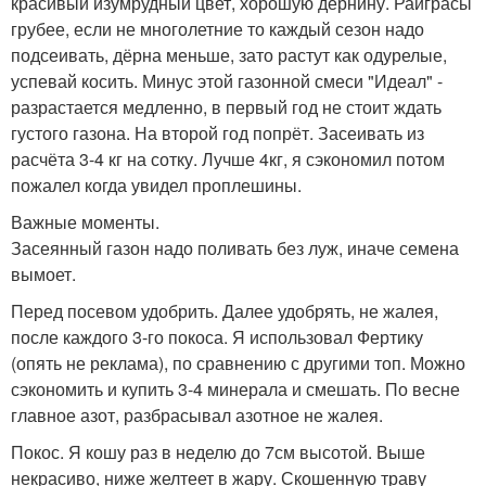
красивый изумрудный цвет, хорошую дернину. Райграсы
грубее, если не многолетние то каждый сезон надо
подсеивать, дёрна меньше, зато растут как одурелые,
успевай косить. Минус этой газонной смеси "Идеал" -
разрастается медленно, в первый год не стоит ждать
густого газона. На второй год попрёт. Засеивать из
расчёта 3-4 кг на сотку. Лучше 4кг, я сэкономил потом
пожалел когда увидел проплешины.
Важные моменты.
Засеянный газон надо поливать без луж, иначе семена
вымоет.
Перед посевом удобрить. Далее удобрять, не жалея,
после каждого 3-го покоса. Я использовал Фертику
(опять не реклама), по сравнению с другими топ. Можно
сэкономить и купить 3-4 минерала и смешать. По весне
главное азот, разбрасывал азотное не жалея.
Покос. Я кошу раз в неделю до 7см высотой. Выше
некрасиво, ниже желтеет в жару. Скошенную траву