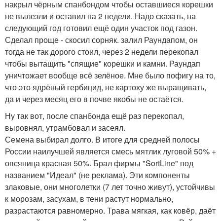
накрыл чёрным спанбондом чтобы оставшиеся корешки
не вылезли и оставил на 2 недели. Надо сказать, на
следующий год готовил ещё один участок под газон.
Сделал проще - скосил сорняк. залил Раундапом, он
тогда не так дорого стоил, через 2 недели перекопал
чтобы вытащить "спящие" корешки и камни. Раундап
уничтожает вообще всё зелёное. Мне было пофигу на то,
что это ядрёный гербицид, не картоху же выращивать,
да и через месяц его в почве якобы не остаётся.
Ну так вот, после спанбонда ещё раз перекопал,
выровнял, утрамбовал и засеял.
Семена выбирал долго. В итоге для средней полосы
России наилучшей является смесь мятлик луговой 50% +
овсяница красная 50%. Брал фирмы "SortLine" под
названием "Идеал" (не реклама). Эти компоненты
злаковые, они многолетки (7 лет точно живут), устойчивы
к морозам, засухам, в тени растут нормально,
разрастаются равномерно. Трава мягкая, как ковёр, даёт