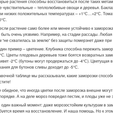
орые растения способны восстановиться после таких метамо
 чувствительные – теплолюбивые овощи и деревья. Баклаж
ри низких положительных температурах – +1°С…+2°С. Томат
0°С.
если растение само более или менее устойчиво к заморозка
 быть очень уязвимо. Например, на стадии рассады. Любая
м “не схватилась за землю” без защиты померзнет даже пр
дин пример – цветение. Клубника способна пережить заморо
2°С. Цветы плодовых деревьев тоже боятся возвратных зам
ивет -2°С (бутоны могут продержаться до -4°С). Цветущая в
ания для бутонов сливы доходит до -5°С.
авочной таблице мы рассказывали, какие заморозки способ
стите!
 обидное, что иногда цветки после заморозка внешне могут
 порядке. А на деле мороз повредил пестик, и плоды уже не 
 один важный момент: даже морозостойким культурам в зам
буется время на восстановление. И наша помощь. Но к это