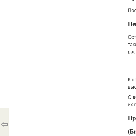
Пос
Не
Ост
так
рас
К н
выс
Счи
их 
Пр
⇦
(Б