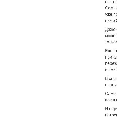
некот
Самые
уже п
ниже 
Даже 
может
толко
Еще о
при -
переж
выжив
В спр
пропу
Самое
все в
И еще
потре