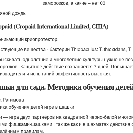
яной дождь
paid (Cropaid International Limited, США)
никающий криопротектор.
ствующие вещества - бактерии Thiobacillus: T. thioxidans, T. th
ыскивать однолетние и многолетние культуры нужно не поз
орозков. Защитное действие сохраняется 7 дней. Повышает
изводителя и испытаний эффективность высокая.
ки для сада. Методика обучения дете
 Рагимова
ика обучения детей игре в шашки
 — игра двух партнёров на квадратной черно-белой много
ыми фишками-шашками ; так же как и в шахматах действия
елённым правилам.