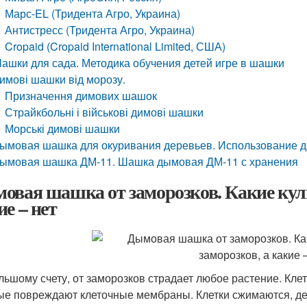
Марс-EL (Тридента Агро, Украина)
Антистресс (Тридента Агро, Украина)
Cropaid (Cropaid International Limited, США)
ашки для сада. Методика обучения детей игре в шашки
имові шашки від морозу.
Призначення димових шашок
Страйкбольні і військові димові шашки
Морські димові шашки
ымовая шашка для окуривания деревьев. Использование
ымовая шашка ДМ-11. Шашка дымовая ДМ-11 с хранения
овая шашка от заморозков. Какие куль
ие – нет
льшому счету, от заморозков страдает любое растение. Кле
ые повреждают клеточные мембраны. Клетки сжимаются, де