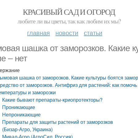
КРАСИВЫЙ САД И ОГОРОД
любите ли вы цветы, так как любим их мы?
главная
новости
статьи
овая шашка от заморозков. Какие ку
ие – нет
ержание
ымовая шашка от заморозков. Какие культуры боятся заморо
редство от заморозков. Антифриз для растений: как помоч
емпературы и заморозки
Какие бывают препараты-криопротекторы?
Проникающие
Непроникающие
Препараты для защиты растений от заморозков
(Бизар-Агро, Украина)
Мивал-Агро (АгроСил, Россия)