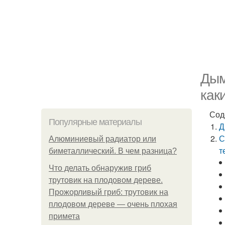
Дым
как
Сод
Популярные материалы
Д
С
Алюминиевый радиатор или
т
биметаллический. В чем разница?
Что делать обнаружив гриб
трутовик на плодовом дереве.
Прожорливый гриб: трутовик на
плодовом дереве — очень плохая
примета