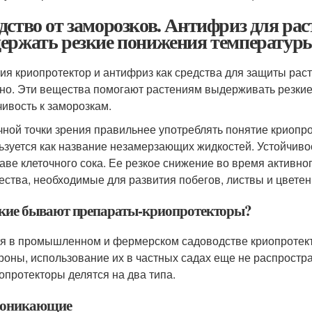
дство от заморозков. Антифриз для рас
ержать резкие понижения температуры
ия криопротектор и антифриз как средства для защиты рас
но. Эти вещества помогают растениям выдерживать резкие
чивость к заморозкам.
чной точки зрения правильнее употреблять понятие криопро
ьзуется как название незамерзающих жидкостей. Устойчиво
таве клеточного сока. Ее резкое снижение во время активн
ества, необходимые для развития побегов, листвы и цветен
кие бывают препараты-криопротекторы?
я в промышленном и фермерском садоводстве криопротект
роны, использование их в частных садах еще не распростр
опротекторы делятся на два типа.
оникающие