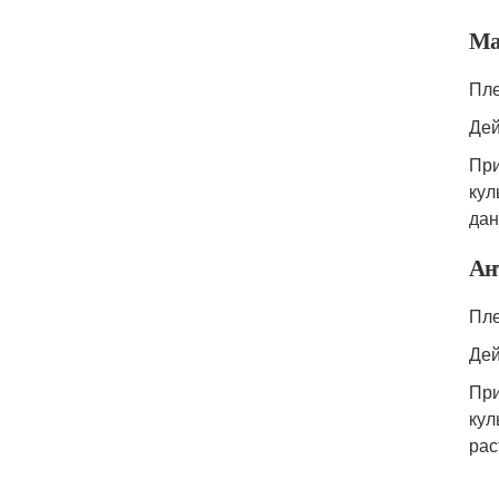
Ма
Пле
Дей
При
кул
дан
Ан
Пле
Дей
При
кул
рас