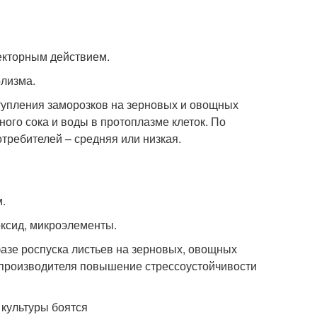
екторным действием.
олизма.
тупления заморозков на зерновых и овощных
ного сока и воды в протоплазме клеток. По
требителей – средняя или низкая.
.
оксид, микроэлементы.
фазе роспуска листьев на зерновых, овощных
м производителя повышение стрессоустойчивости