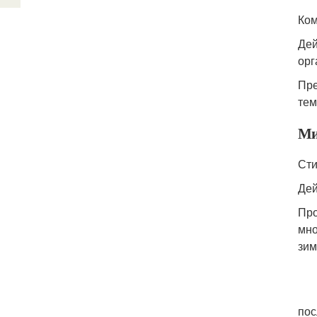
Ком
Дей
орг
Пре
тем
Ми
Сти
Дей
Про
мно
зим
пос