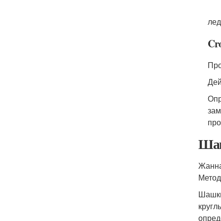
лед
Cro
Про
Дей
Опр
зам
про
Шаш
Жанна
Метод
Шашки
кругл
опред