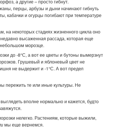
рфоз, а другие – просто гибнут.
аны, перцы, арбузы и дыни начинают гибнуть
ы, кабачки и огурцы погибают при температуре
м, на некоторых стадиях жизненного цикла оно
 недавно высаженная рассада, которая еще
и небольшом морозце.
зки до -8°С, а вот ее цветы и бутоны вымерзнут
орозков. Грушевый и яблоневый цвет не
ишня не выдержит и -1°С. А вот предел
ны пережить те или иные культуры. Не
 выглядеть вполне нормально и кажется, будто
завяжутся.
орозки нелегко. Растениям, которые выжили,
му мы еще вернемся.