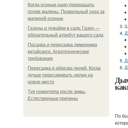
Когда осенью надо прекращать
полив малины. Правильный уход за
малиной осенью
Ш
Газоны и лужайки в саду. Газон —
Д
обязательный атрибут вашего сада
Посадка и пересадка лимонника
китайского. Агротехнические
требования
Д
Д
Пересадка и обрезка лилий. Когда
лучше пересаживать лилии на
Дым
новое место
как
Туя пожелтела после зимы.
Естественные причины
По бо
котор