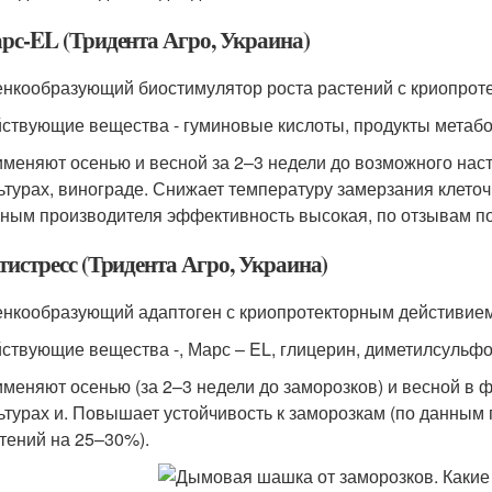
рс-EL (Тридента Агро, Украина)
нкообразующий биостимулятор роста растений с криопрот
ствующие вещества - гуминовые кислоты, продукты метаб
меняют осенью и весной за 2–3 недели до возможного нас
ьтурах, винограде. Снижает температуру замерзания клеточ
ным производителя эффективность высокая, по отзывам по
тистресс (Тридента Агро, Украина)
нкообразующий адаптоген с криопротекторным дейстивием
ствующие вещества -, Марс – EL, глицерин, диметилсульф
меняют осенью (за 2–3 недели до заморозков) и весной в 
ьтурах и. Повышает устойчивость к заморозкам (по данны
тений на 25–30%).