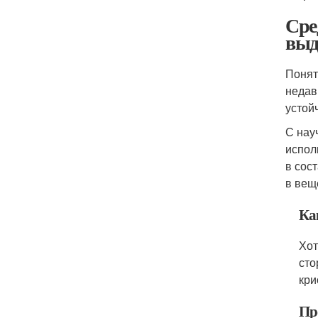
Сре
выд
Понят
недав
устой
С нау
испол
в сос
в вещ
Ка
Хот
сто
кри
Пр