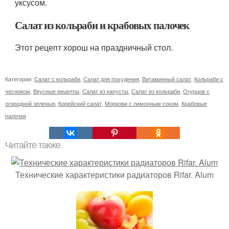
уксусом.
Салат из кольраби и крабовых палочек
Этот рецепт хорош на праздничный стол.
Категории:
Салат с кольраби
,
Салат для похудения
,
Витаминный салат
,
Кольраби с
чесноком
,
Вкусные рецепты
,
Салат из капусты
,
Салат из кольраби
,
Огурцов с
огородной зеленью
,
Корейский салат
,
Моркови с лимонным соком
,
Крабовые
палочки
Читайте также
Технические характеристики радиаторов Rifar. Alum