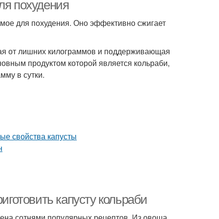
ля похудения
имое для похудения. Оно эффективно сжигает
щая от лишних килограммов и поддерживающая
новным продуктом которой является кольраби,
мму в сутки.
риготовить капусту кольраби
ждена сотнями популярных рецептов. Из овоща