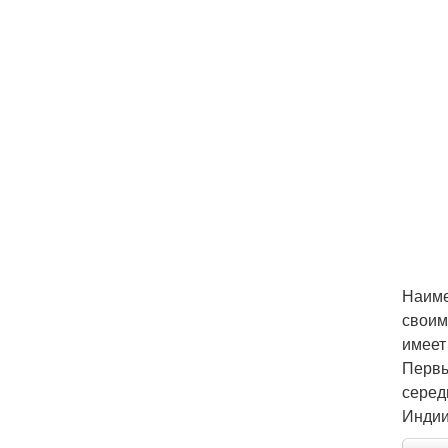
Наиме
своим
имеет
Первы
серед
Индии