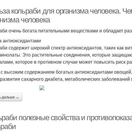
ьза кольраби для организма человека. Че
анизма человека
аби очень богата питательными веществами и обладает ра
а антиоксидантами
аби содержит широкий спектр антиоксидантов, таких как ви
зинолаты. Это растительные соединения, которые защища
алами, которое в противном случае может повысить риск раз
 с высоким содержанием богатых антиоксидантами овощей, 
 развития сахарного диабета, метаболических заболеваний 
ь дальше →
ьраби полезные свойства и противопоказ
ьраби