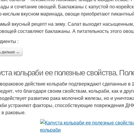
ады и сочетание овощей. Баклажаны с капустой по-корейс
о-кислым вкусном маринада, овощи приобретают пикантный 
амый вкусный рецепт на зиму. Салат выходит насыщенным,
овощей составляют баклажаны. А питательность этого овощ
диенты :
ь дальше →
уста кольраби ее полезные свойства. Пол
вораковое действие кольраби подтверждают сделанные в 20
ледует, что благодаря своим свойствам, кольраби, как и дру
водействует развитию рака молочной железы, но и уничтож
аби устраняют факторы, способствующие повреждения ДН
к в раковые.