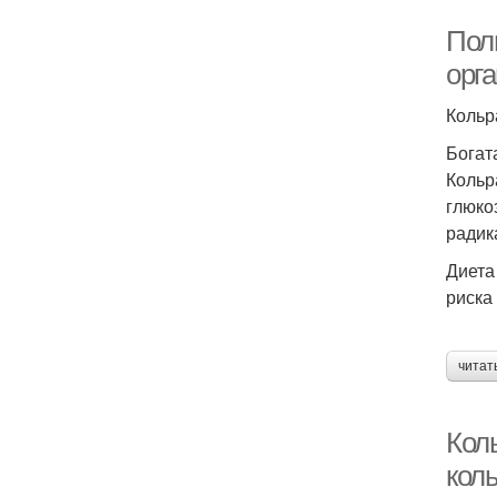
Пол
орг
Кольр
Богат
Кольр
глюко
радик
Диета
риска
читат
Кол
кол