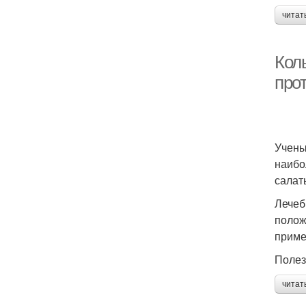
читат
Кол
про
Учены
наибо
салат
Лечеб
полож
приме
Полез
читат