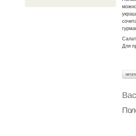
можно
украш
сочет
гурма
Салат
Для п
читат
Вас
Пол