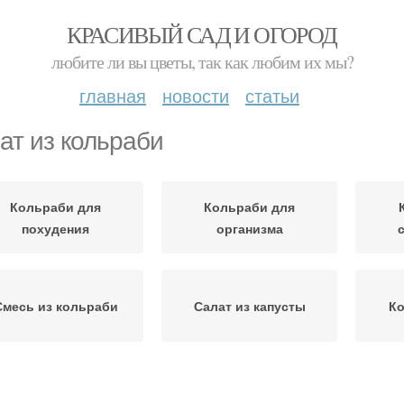
КРАСИВЫЙ САД И ОГОРОД
любите ли вы цветы, так как любим их мы?
главная
новости
статьи
ат из кольраби
Кольраби для
Кольраби для
похудения
организма
Смесь из кольраби
Салат из капусты
Ко
алат для похудения
Витаминный салат
Коль