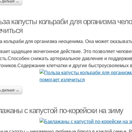
ь дальше →
за капусты кольраби для организма челов
ечиться
а кольраби для организма неоценима. Она может оказывать
вает щадящее мочегонное действие. Это позволяет челове
сть.Способен снижать артериальное давление и поддержив
тоников.Содержание клетчатки и другие быстроусвояемых в
ь дальше →
лажаны с капустой по-корейски на зиму
ые салаты – неизменно любимые блюда в каждой семье. 