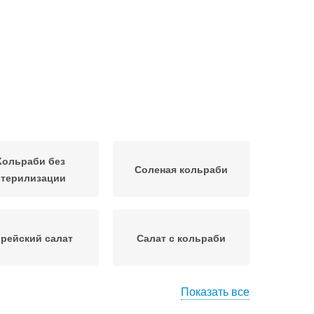
Кольраби без
Соленая кольраби
стерилизации
рейский салат
Салат с кольраби
Показать все
раби с чесноком