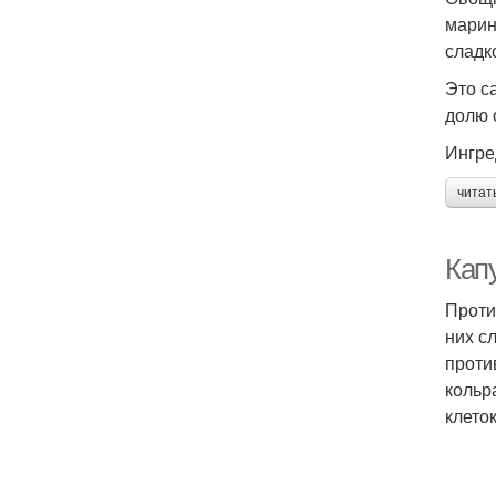
марин
сладк
Это с
долю 
Ингре
читат
Кап
Проти
них с
проти
кольр
клето