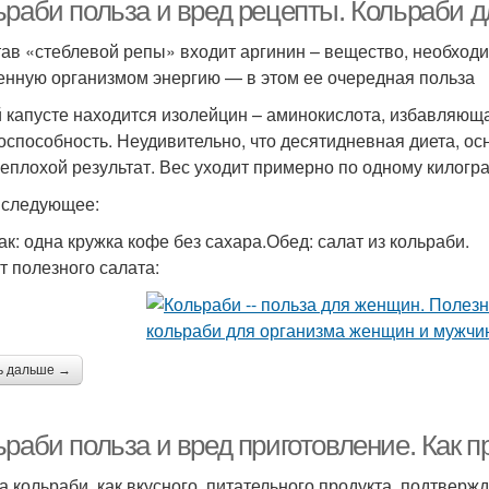
ьраби польза и вред рецепты. Кольраби д
тав «стеблевой репы» входит аргинин – вещество, необход
енную организмом энергию — в этом ее очередная польза
й капусте находится изолейцин – аминокислота, избавляю
оспособность. Неудивительно, что десятидневная диета, ос
неплохой результат. Вес уходит примерно по одному килогра
следующее:
ак: одна кружка кофе без сахара.Обед: салат из кольраби.
т полезного салата:
ь дальше →
раби польза и вред приготовление. Как п
а кольраби, как вкусного, питательного продукта, подтвер