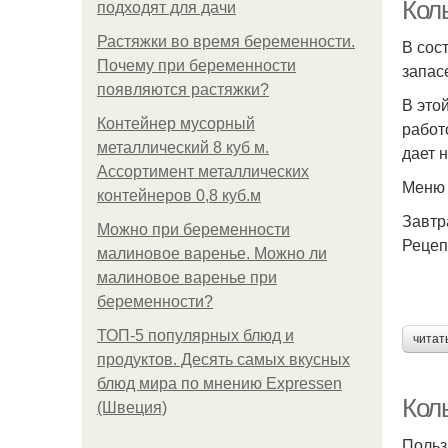
Кол
подходят для дачи
Растяжки во время беременности.
В сос
Почему при беременности
запас
появляются растяжки?
В это
Контейнер мусорный
работ
металлический 8 куб м.
дает 
Ассортимент металлических
Меню 
контейнеров 0,8 куб.м
Завтр
Можно при беременности
Рецеп
малиновое варенье. Можно ли
малиновое варенье при
беременности?
ТОП-5 популярных блюд и
читат
продуктов. Десять самых вкусных
блюд мира по мнению Expressen
Коль
(Швеция)
Польз