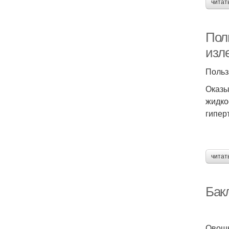
читат
Поль
изл
Польз
Оказы
жидко
гипер
читат
Бак
Овощн