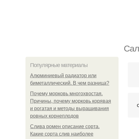
Сал
Популярные материалы
Алюминиевый радиатор или
биметаллический. В чем разница?
Почему морковь многохвостая.
Причины, почему морковь корявая
и рогатая и методы выращивания
ровных корнеплодов
Слива ромен описание сорта.
Какие сорта слив наиболее
С