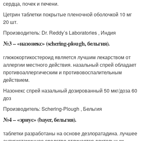
сердца, почек и печени.
Цетрин таблетки покрытые пленочной оболочкой 10 мг
20 шт.
Производитель: Dr. Reddy’s Laboratories , Индия
№3 – «назонекс» (schering-plough, бельгия).
глюкокортикостероид является лучшим лекарством от
аллергии местного действия. назальный спрей обладает
противоаллергическим и противовоспалительным
действием.
Назонекс спрей назальный дозированный 50 мкг/доза 60
доз
Производитель: Schering-Plough , Бельгия
№4 – «эриус» (bayer, бельгия).
таблетки разработаны на основе дезлоратадина. лучшее
антигистаминное средство отличается длительным