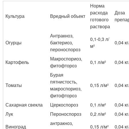
Норма
расхода
Доза
Культура
Вредный объект
готового
препа
раствора
Антракноз,
0,1-0,3 л/
Огурцы
бактериоз,
0,04 кг
м²
пероноспороз
Макроспориоз,
Картофель
0,1 л/м²
0,04 кг
фитофтороз
Бурая
пятнистость,
Томаты
0,15 л/м²
0,04 кг
макроспориоз,
фитофтороз
Сахарная свекла
Церкоспороз
0,1 л/м²
0,04 кг
Лук
Пероноспороз
0,2 л/м²
0,04 кг
антракноз,
Виноград
0,15 л/м²
0,04 кг