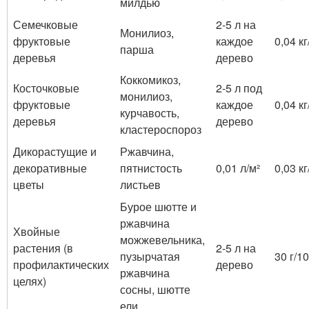
милдью
Семечковые
2-5 л на
Монилиоз,
фруктовые
каждое
0,04 кг
парша
деревья
дерево
Коккомикоз,
Косточковые
2-5 л под
монилиоз,
фруктовые
каждое
0,04 кг
курчавость,
деревья
дерево
кластероспороз
Дикорастущие и
Ржавчина,
декоративные
пятнистость
0,01 л/м²
0,03 кг
цветы
листьев
Бурое шютте и
ржавчина
Хвойные
можжевельника,
растения (в
2-5 л на
пузырчатая
30 г/1
профилактических
дерево
ржавчина
целях)
сосны, шютте
ели