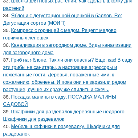
33.
Школка для новых растений. Как сделать школку для
растений
34.
Яблони с дегустационной оценкой 5 баллов. Re:
Дегустация сортов (МОИП)
35.
Компресс с горчицей с медом. Рецепт медово
горчичных лепешек
36.
Канализация в загородном доме. Виды канализации
для загородного дома
37.
Гриб на яблоне. Так ли они опасны? Еще, как! В саду
эти грибы не санитары, а настоящие агрессоры и
нежеланные гости. Деревья, пораженные ими, к
сожалению, обречены. И пока они не заразили рядом
растущие, лучше их сразу же спилить и сжечь.
38.
Посадка малины в саду. ПОСАДКА МАЛИНЫ
САДОВОЙ
39.
Шкафчики для раздевалок деревянные недорого.
Шкафчики для раздевалок
40.
Мебель шкафчики в раздевалку. Шкафчики для
раздевалок