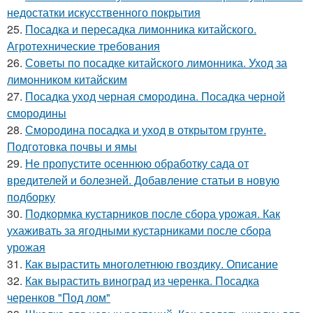
недостатки искусственного покрытия
25.
Посадка и пересадка лимонника китайского.
Агротехнические требования
26.
Советы по посадке китайского лимонника. Уход за
лимонником китайским
27.
Посадка уход черная смородина. Посадка черной
смородины
28.
Смородина посадка и уход в открытом грунте.
Подготовка почвы и ямы
29.
Не пропустите осеннюю обработку сада от
вредителей и болезней. Добавление статьи в новую
подборку
30.
Подкормка кустарников после сбора урожая. Как
ухаживать за ягодными кустарниками после сбора
урожая
31.
Как вырастить многолетнюю гвоздику. Описание
32.
Как вырастить виноград из черенка. Посадка
черенков "Под лом"