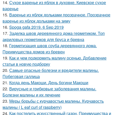
14.
Сухое варенье из яблок в духовке. Киевское сухое
варенье
15.
Варенье из яблок дольками прозрачное. Прозрачное
варенье из яблок дольками на зиму
16.
Spoga gafa 2019. 6 Sep 2019
17.
Заделка швов деревянного дома герметиком. Топ
акриловых герметиков для бруса и бревна
18.
Герметизация швов сруба деревянного дома.
Преимущества домов из бревен
19.
Как и чем подкормить малину осенью. Добавление
статьи в новую подборку
20.
Самые опасные болезни и вредители малины.
Побеговая галлица
21.
Когда день Макоши. День богини Макоши
22.
Вирусные и грибковые заболевания малины.
Болезни малины и их лечение
23.
Меры борьбы с курчавостью малины. Курчавость
малины ( L eaf curl of raspberry)
24.
Как постелить искусственный газон. Преимущества и