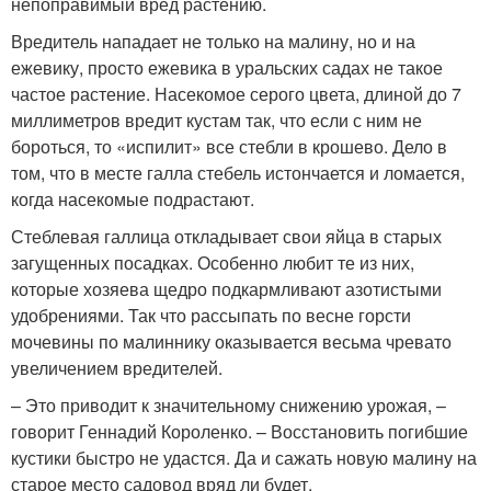
непоправимый вред растению.
Вредитель нападает не только на малину, но и на
ежевику, просто ежевика в уральских садах не такое
частое растение. Насекомое серого цвета, длиной до 7
миллиметров вредит кустам так, что если с ним не
бороться, то «испилит» все стебли в крошево. Дело в
том, что в месте галла стебель истончается и ломается,
когда насекомые подрастают.
Стеблевая галлица откладывает свои яйца в старых
загущенных посадках. Особенно любит те из них,
которые хозяева щедро подкармливают азотистыми
удобрениями. Так что рассыпать по весне горсти
мочевины по малиннику оказывается весьма чревато
увеличением вредителей.
– Это приводит к значительному снижению урожая, –
говорит Геннадий Короленко. – Восстановить погибшие
кустики быстро не удастся. Да и сажать новую малину на
старое место садовод вряд ли будет.