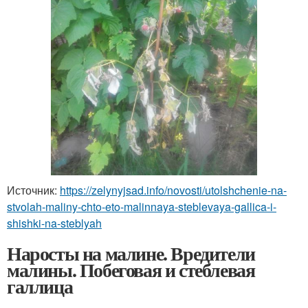
Источник:
https://zelynyjsad.info/novosti/utolshchenie-na-
stvolah-maliny-chto-eto-malinnaya-steblevaya-gallica-i-
shishki-na-steblyah
Наросты на малине. Вредители
малины. Побеговая и стеблевая
галлица