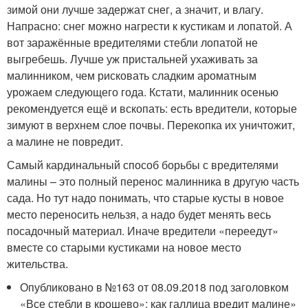
зимой они лучше задержат снег, а значит, и влагу.
Напрасно: снег можно нагрести к кустикам и лопатой. А
вот заражённые вредителями стебли лопатой не
выгребешь. Лучше уж пристальней ухаживать за
малинником, чем рисковать сладким ароматным
урожаем следующего года. Кстати, малинник осенью
рекомендуется ещё и вскопать: есть вредители, которые
зимуют в верхнем слое почвы. Перекопка их уничтожит,
а малине не повредит.
Самый кардинальный способ борьбы с вредителями
малины – это полный перенос малинника в другую часть
сада. Но тут надо понимать, что старые кусты в новое
место переносить нельзя, а надо будет менять весь
посадочный материал. Иначе вредители «переедут»
вместе со старыми кустиками на новое место
жительства.
Опубликовано в №163 от 08.09.2018 под заголовком
«Все стебли в крошево»: как галлица вредит малине»