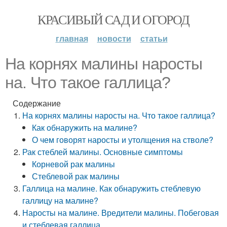
КРАСИВЫЙ САД И ОГОРОД
главная
новости
статьи
На корнях малины наросты
на. Что такое галлица?
Содержание
На корнях малины наросты на. Что такое галлица?
Как обнаружить на малине?
О чем говорят наросты и утолщения на стволе?
Рак стеблей малины. Основные симптомы
Корневой рак малины
Стеблевой рак малины
Галлица на малине. Как обнаружить стеблевую
галлицу на малине?
Наросты на малине. Вредители малины. Побеговая
и стеблевая галлица