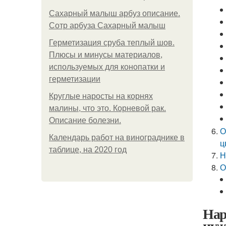
Сахарный малыш арбуз описание.
Сотр арбуза Сахарный малыш
Герметизация сруба теплый шов.
Плюсы и минусы материалов,
используемых для конопатки и
герметизации
Круглые наросты на корнях
малины, что это. Корневой рак.
Описание болезни.
О
Календарь работ на винограднике в
ц
таблице, на 2020 год
Н
О
Нар
нуж