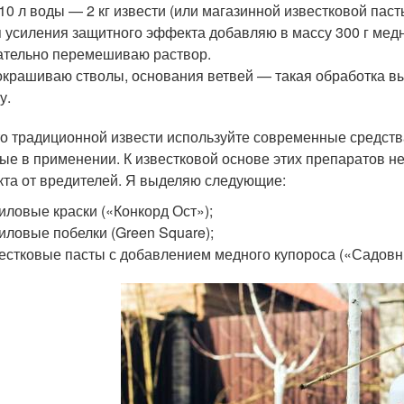
10 л воды — 2 кг извести (или магазинной известковой паст
 усиления защитного эффекта добавляю в массу 300 г медно
тельно перемешиваю раствор.
крашиваю стволы, основания ветвей — такая обработка вы
у.
о традиционной извести используйте современные средст
ые в применении. К известковой основе этих препаратов 
та от вредителей. Я выделяю следующие:
иловые краски («Конкорд Ост»);
иловые побелки (Green Square);
естковые пасты с добавлением медного купороса («Садовн