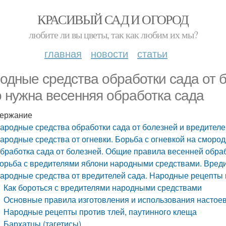
КРАСИВЫЙ САД И ОГОРОД
любите ли вы цветы, так как любим их мы?
главная
новости
статьи
одные средства обработки сада от б
о нужна весенняя обработка сада
ержание
ародные средства обработки сада от болезней и вредителе
ародные средства от огневки. Борьба с огневкой на смор
бработка сада от болезней. Общие правила весенней обра
орьба с вредителями яблони народными средствами. Вред
ародные средства от вредителей сада. Народные рецепты
Как бороться с вредителями народными средствами
Основные правила изготовления и использования настое
Народные рецепты против тлей, паутинного клеща
Бархатцы (тагетисы)