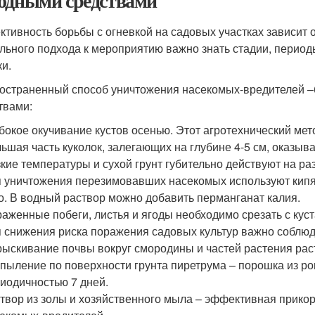
одными средствами
тивность борьбы с огневкой на садовых участках зависит 
льного подхода к мероприятию важно знать стадии, перио
ки.
остраненный способ уничтожения насекомых-вредителей –
твами:
бокое окучивание кустов осенью. Этот агротехнический ме
ьшая часть куколок, залегающих на глубине 4-5 см, оказыв
кие температуры и сухой грунт губительно действуют на ра
 уничтожения перезимовавших насекомых используют кипят
о. В водный раствор можно добавить перманганат калия.
аженные побеги, листья и ягоды необходимо срезать с куст
 снижения риска поражения садовых культур важно соблюд
ыскивание почвы вокруг смородины и частей растения рас
пыление по поверхности грунта пиретрума – порошка из ро
иодичностью 7 дней.
твор из золы и хозяйственного мыла – эффективная прикор