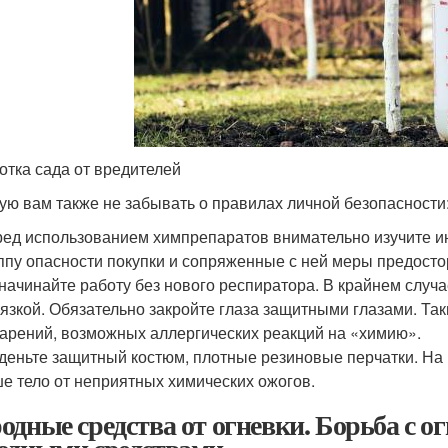
отка сада от вредителей
ую вам также не забывать о правилах личной безопасности
ед использованием химпрепаратов внимательно изучите ин
ппу опасности покупки и сопряженные с ней меры предосто
начинайте работу без нового респиратора. В крайнем случ
язкой. Обязательно закройте глаза защитными глазами. Та
арений, возможных аллергических реакций на «химию».
еньте защитный костюм, плотные резиновые перчатки. На 
е тело от неприятных химических ожогов.
одные средства от огневки. Борьба с о