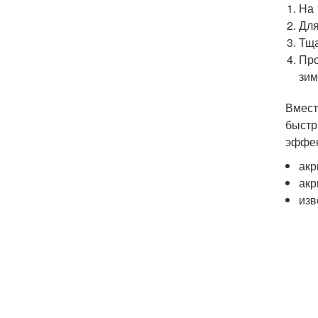
На 
Для
Тща
Про
зим
Вмест
быстр
эффек
акр
акр
изв