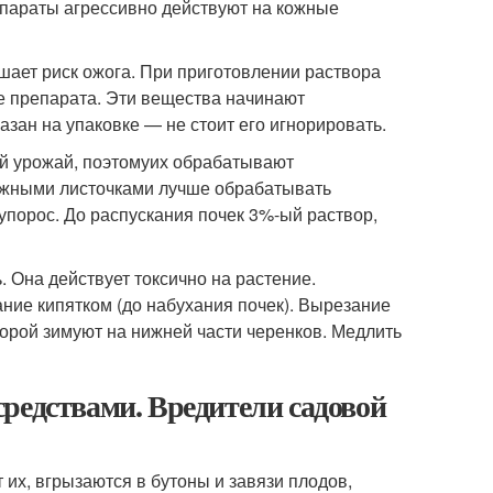
репараты агрессивно действуют на кожные
шает риск ожога. При приготовлении раствора
ке препарата. Эти вещества начинают
азан на упаковке — не стоит его игнорировать.
й урожай, поэтому
их обрабатывают
нежными листочками лучше обрабатывать
купорос. До распускания почек 3%-ый раствор,
Она действует токсично на растение.
ние кипятком (до набухания почек). Вырезание
торой зимуют на нижней части черенков. Медлить
редствами. Вредители садовой
 их, вгрызаются в бутоны и завязи плодов,