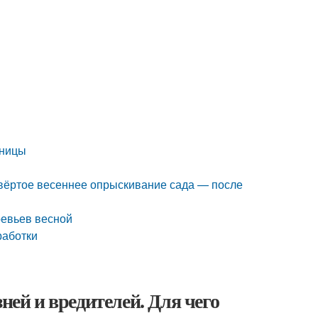
еницы
вёртое весеннее опрыскивание сада — после
ревьев весной
работки
ней и вредителей. Для чего