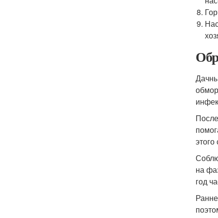
нас
Гор
Нас
хоз
Обр
Дачны
обмор
инфек
После
помог
этого
Соблю
на фа
год ч
Ранне
поэто