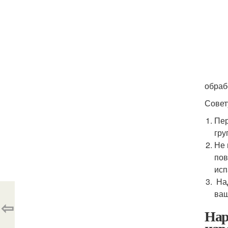
обраб
Совет
Пер
гру
Не 
пов
исп
Над
ваш
⇦
Нар