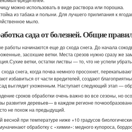
екомых-вредителей.
чицу можно использовать в виде раствора или порошка.
тойка из табака и полыни. Для лучшего прилипания к ягод
яйственное мыло.
аботка сада от болезней. Общие правил
е работы начинаются еще до схода снега. До начала сокод
оженные, засохшие ветки. Места срезов нужно сразу же зам
ция.
Сухие ветки, остатки листвы — то, что не успели убра
 схода снега, когда почва немного просохнет, перекапываю
ают избавиться от части вредителей, создают благоприятны
 сад выглядит ухоженным. Наступает следующий этап — обр
дение сроков обработки очень важно во все сезоны, но ос
зы развития деревьев
— в каждом регионе почкообразовани
асто не похож на предыдущий.
й весной при температуре ниже +10 градусов биологичес
му
начинают обработку с «химии»: медного купороса, бордосс