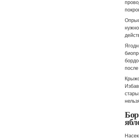
прово
покро
Опрыс
нужно
дейст
Ягодн
биопр
бордо
после
Крыжо
Избав
стары
нельз
Бор
ябл
Насек