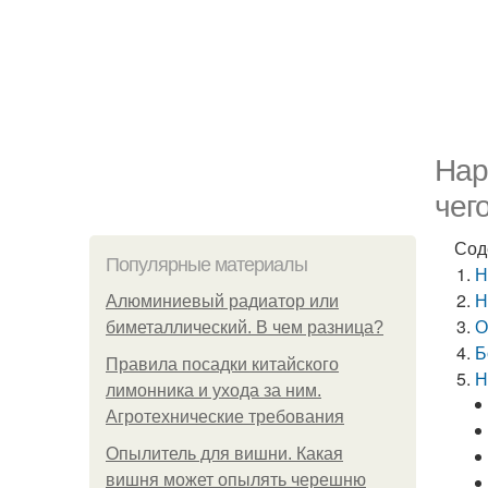
Нар
чег
Сод
Популярные материалы
Н
Н
Алюминиевый радиатор или
О
биметаллический. В чем разница?
Б
Правила посадки китайского
Н
лимонника и ухода за ним.
Агротехнические требования
Опылитель для вишни. Какая
вишня может опылять черешню