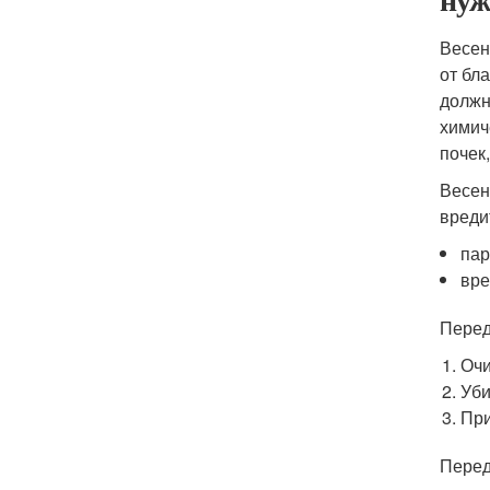
Весен
от бл
должн
химич
почек
Весен
вреди
пар
вре
Перед
Очи
Уби
При
Перед