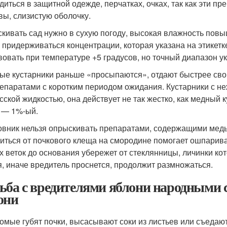
диться в защитной одежде, перчатках, очках, так как эти п
вы, слизистую оболочку.
кивать сад нужно в сухую погоду, высокая влажность повы
 придерживаться концентрации, которая указана на этикет
вовать при температуре +5 градусов, но точный диапазон ук
ые кустарники раньше «просыпаются», отдают быстрее сво
епаратами с коротким периодом ожидания
. Кустарники с 
сской жидкостью, она действует не так жестко, как медный 
 — 1%-ый.
вник нельзя опрыскивать препаратами, содержащими медь. 
иться от почкового клеща на смородине помогает ошпарива
х веток до основания убережет от стеклянницы, личинки ко
я, иначе вредитель проснется, продолжит размножаться.
ьба с вредителями яблони народными с
они
омые губят почки, высасывают соки из листьев или съедают