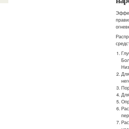
нар
Эффек
прави
огнев
Распр
средс
Глу
Бол
Низ
Для
нег
Пор
Для
Опр
Рас
пер
Рас