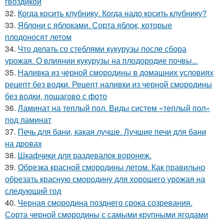
гвоздикой
32.
Когда косить клубнику. Когда надо косить клубнику?
33.
Яблони с яблоками. Сорта яблок, которые
плодоносят летом
34.
Что делать со стеблями кукурузы после сбора
урожая. О влиянии кукурузы на плодородие почвы...
35.
Наливка из черной смородины в домашних условиях
рецепт без водки. Рецепт наливки из черной смородины
без водки, пошагово с фото
36.
Ламинат на теплый пол. Виды систем «теплый пол»
под ламинат
37.
Печь для бани, какая лучше. Лучшие печи для бани
на дровах
38.
Шкафчики для раздевалок воронеж.
39.
Обрезка красной смородины летом. Как правильно
обрезать красную смородину для хорошего урожая на
следующий год
40.
Черная смородина позднего срока созревания.
Сорта черной смородины с самыми крупными ягодами