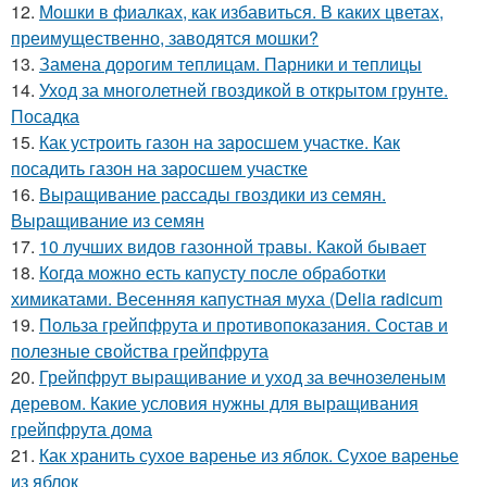
12.
Мошки в фиалках, как избавиться. В каких цветах,
преимущественно, заводятся мошки?
13.
Замена дорогим теплицам. Парники и теплицы
14.
Уход за многолетней гвоздикой в открытом грунте.
Посадка
15.
Как устроить газон на заросшем участке. Как
посадить газон на заросшем участке
16.
Выращивание рассады гвоздики из семян.
Выращивание из семян
17.
10 лучших видов газонной травы. Какой бывает
18.
Когда можно есть капусту после обработки
химикатами. Весенняя капустная муха (Delia radicum
19.
Польза грейпфрута и противопоказания. Состав и
полезные свойства грейпфрута
20.
Грейпфрут выращивание и уход за вечнозеленым
деревом. Какие условия нужны для выращивания
грейпфрута дома
21.
Как хранить сухое варенье из яблок. Сухое варенье
из яблок