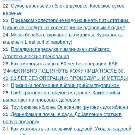
22.
Сухое варенье из яблок в духовке. Киевское сухое
варенье
23.
При каком холестерине надо начинать пить статины.
Нужно ли следить за холестерином здоровым людям?
24.
Меры борьбы с курчавостью малины. Курчавость
малины ( L eaf curl of raspberry)
25.
Посадка и пересадка лимонника китайского.
Агротехнические требования
26.
Как омолодить лицо в 50 лет без операции. КАК
ЭФФЕКТИВНО ПОДТЯНУТЬ КОЖУ ЛИЦА ПОСЛЕ 30,
40, 50 ЛЕТ БЕЗ ОПЕРАЦИИ: ПРОЦЕДУРЫ И МЕТОДЫ
27.
Признаки поражения яблони грибом трутовиком
28.
Гриб-трутовик на плодовом дереве. Какие грибы
вырастают на плодовых деревьях
29.
Трутовик на яблоне. Опасен ли трутовик для яблони
30.
Дезинфекция почвы в саду. Добавление статьи в
новую подборку
31.
Как ухаживать за гвоздикой садовой. Уход за садовой