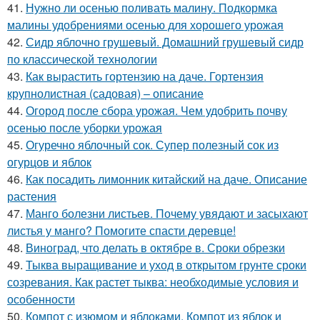
41.
Нужно ли осенью поливать малину. Подкормка
малины удобрениями осенью для хорошего урожая
42.
Сидр яблочно грушевый. Домашний грушевый сидр
по классической технологии
43.
Как вырастить гортензию на даче. Гортензия
крупнолистная (садовая) – описание
44.
Огород после сбора урожая. Чем удобрить почву
осенью после уборки урожая
45.
Огуречно яблочный сок. Супер полезный сок из
огурцов и яблок
46.
Как посадить лимонник китайский на даче. Описание
растения
47.
Манго болезни листьев. Почему увядают и засыхают
листья у манго? Помогите спасти деревце!
48.
Виноград, что делать в октябре в. Сроки обрезки
49.
Тыква выращивание и уход в открытом грунте сроки
созревания. Как растет тыква: необходимые условия и
особенности
50.
Компот с изюмом и яблоками. Компот из яблок и