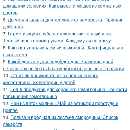
домашних условиях. Как вывести мошек из комнатных
цветов
6.
Дымовая шашка для теплицы от заморозка. Принцип
действия
7.
Герметизация сруба по технологии теплый шов.
Теплый шов своими руками. Каждому ли по плечу
8.
Как взять оплачиваемый выходной.. Как официально
взять отгул
9.
Какой день недели подойдет для. Значение дней
недели: как выбрать благоприятный день по астрологии
10.
Стоит ли паниковать из-за повышенного
холестерина. Холестерин у детей
11.
Топ-5 продуктов для хорошего гемоглобина. Тонкости
повышения гемоглобина
12.
Чай из веток малины. Чай из веток при простуде и
гриппе
13.
Польза и вред чая из листьев смородины. Список
лекарств