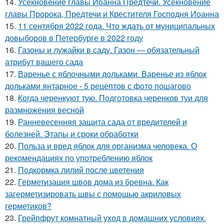
14.
Усекновение главы Иоанна Предтечи. Усекновение
главы Пророка, Предтечи и Крестителя Господня Иоанна
15.
11 сентября 2022 года. Что ждать от муниципальных
довыборов в Петербурге в 2022 году
16.
Газоны и лужайки в саду. Газон — обязательный
атрибут вашего сада
17.
Варенье с яблочными дольками. Варенье из яблок
дольками янтарное - 5 рецептов с фото пошагово
18.
Когда черенкуют тую. Подготовка черенков туи для
размножения весной
19.
Ранневесенняя защита сада от вредителей и
болезней. Этапы и сроки обработки
20.
Польза и вред яблок для организма человека. О
рекомендациях по употреблению яблок
21.
Подкормка лилий после цветения
22.
Герметизация швов дома из бревна. Как
загерметизировать швы с помощью акриловых
герметиков?
23.
Грейпфрут комнатный уход в домашних условиях.