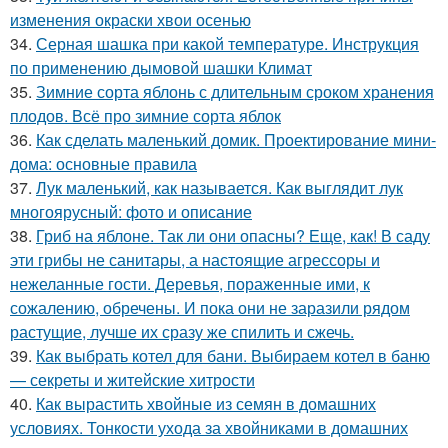
изменения окраски хвои осенью
34.
Серная шашка при какой температуре. Инструкция
по применению дымовой шашки Климат
35.
Зимние сорта яблонь с длительным сроком хранения
плодов. Всё про зимние сорта яблок
36.
Как сделать маленький домик. Проектирование мини-
дома: основные правила
37.
Лук маленький, как называется. Как выглядит лук
многоярусный: фото и описание
38.
Гриб на яблоне. Так ли они опасны? Еще, как! В саду
эти грибы не санитары, а настоящие агрессоры и
нежеланные гости. Деревья, пораженные ими, к
сожалению, обречены. И пока они не заразили рядом
растущие, лучше их сразу же спилить и сжечь.
39.
Как выбрать котел для бани. Выбираем котел в баню
— секреты и житейские хитрости
40.
Как вырастить хвойные из семян в домашних
условиях. Тонкости ухода за хвойниками в домашних