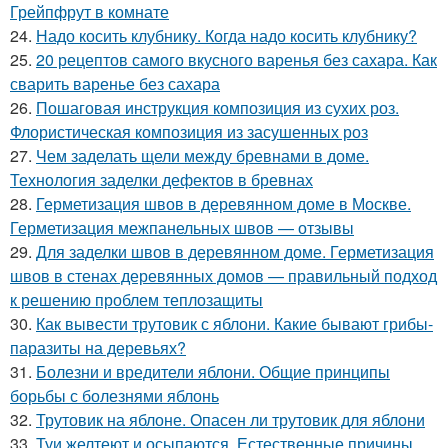
Грейпфрут в комнате
24.
Надо косить клубнику. Когда надо косить клубнику?
25.
20 рецептов самого вкусного варенья без сахара. Как
сварить варенье без сахара
26.
Пошаговая инструкция композиция из сухих роз.
Флористическая композиция из засушенных роз
27.
Чем заделать щели между бревнами в доме.
Технология заделки дефектов в бревнах
28.
Герметизация швов в деревянном доме в Москве.
Герметизация межпанельных швов — отзывы
29.
Для заделки швов в деревянном доме. Герметизация
швов в стенах деревянных домов — правильный подход
к решению проблем теплозащиты
30.
Как вывести трутовик с яблони. Какие бывают грибы-
паразиты на деревьях?
31.
Болезни и вредители яблони. Общие принципы
борьбы с болезнями яблонь
32.
Трутовик на яблоне. Опасен ли трутовик для яблони
33.
Туи желтеют и осыпаются. Естественные причины