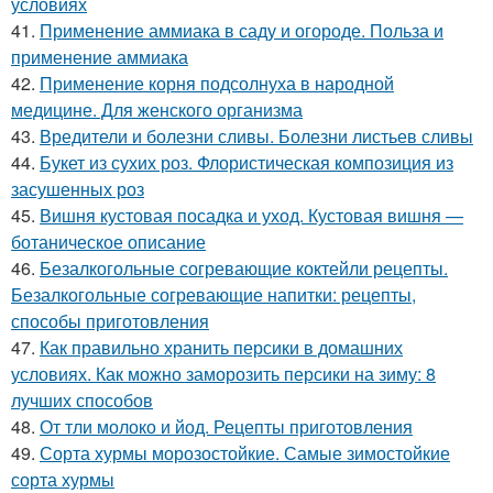
условиях
41.
Применение аммиака в саду и огороде. Польза и
применение аммиака
42.
Применение корня подсолнуха в народной
медицине. Для женского организма
43.
Вредители и болезни сливы. Болезни листьев сливы
44.
Букет из сухих роз. Флористическая композиция из
засушенных роз
45.
Вишня кустовая посадка и уход. Кустовая вишня —
ботаническое описание
46.
Безалкогольные согревающие коктейли рецепты.
Безалкогольные согревающие напитки: рецепты,
способы приготовления
47.
Как правильно хранить персики в домашних
условиях. Как можно заморозить персики на зиму: 8
лучших способов
48.
От тли молоко и йод. Рецепты приготовления
49.
Сорта хурмы морозостойкие. Самые зимостойкие
сорта хурмы