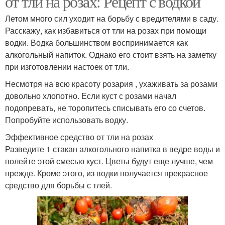
от тли на розах: Рецепт с водкой
Летом много сил уходит на борьбу с вредителями в саду.
Расскажу, как избавиться от тли на розах при помощи
водки. Водка большинством воспринимается как
Пыль с горчицей
Пыль в садоводстве
алкогольный напиток. Однако его стоит взять на заметку
при изготовлении настоек от тли.
Несмотря на всю красоту розария , ухаживать за розами
довольно хлопотно. Если куст с розами начал
Табачная шашка
Табачный дым
подопревать, не торопитесь списывать его со счетов.
Попробуйте использовать водку.
Эффективное средство от тли на розах
Разведите 1 стакан алкогольного напитка в ведре воды и
Пыль на огороде
Пыль для капусты
полейте этой смесью куст. Цветы будут еще лучше, чем
прежде. Кроме этого, из водки получается прекрасное
средство для борьбы с тлей.
Пыль для лука