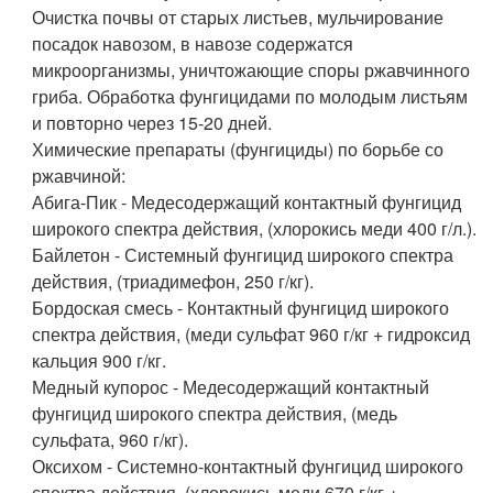
Очистка почвы от старых листьев, мульчирование
посадок навозом, в навозе содержатся
микроорганизмы, уничтожающие споры ржавчинного
гриба. Обработка фунгицидами по молодым листьям
и повторно через 15-20 дней.
Химические препараты (фунгициды) по борьбе со
ржавчиной:
Абига-Пик - Медесодержащий контактный фунгицид
широкого спектра действия, (хлорокись меди 400 г/л.).
Байлетон - Системный фунгицид широкого спектра
действия, (триадимефон, 250 г/кг).
Бордоская смесь - Контактный фунгицид широкого
спектра действия, (меди сульфат 960 г/кг + гидроксид
кальция 900 г/кг.
Медный купорос - Медесодержащий контактный
фунгицид широкого спектра действия, (медь
сульфата, 960 г/кг).
Оксихом - Системно-контактный фунгицид широкого
спектра действия, (хлорокись меди 670 г/кг +