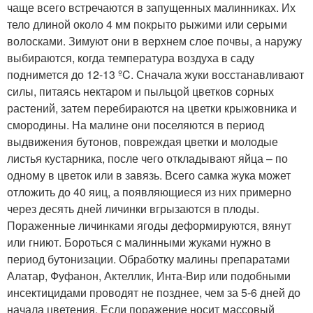
чаще всего встречаются в запущенных малинниках. Их
тело длиной около 4 мм покрыто рыжими или серыми
волосками. Зимуют они в верхнем слое почвы, а наружу
выбираются, когда температура воздуха в саду
поднимется до 12-13 ºC. Сначала жуки восстанавливают
силы, питаясь нектаром и пыльцой цветков сорных
растений, затем перебираются на цветки крыжовника и
смородины. На малине они поселяются в период
выдвижения бутонов, повреждая цветки и молодые
листья кустарника, после чего откладывают яйца – по
одному в цветок или в завязь. Всего самка жука может
отложить до 40 яиц, а появляющиеся из них примерно
через десять дней личинки вгрызаются в плоды.
Пораженные личинками ягоды деформируются, вянут
или гниют. Бороться с малинными жуками нужно в
период бутонизации. Обработку малины препаратами
Алатар, Фуфанон, Актеллик, Инта-Вир или подобными
инсектицидами проводят не позднее, чем за 5-6 дней до
начала цветения. Если поражение носит массовый