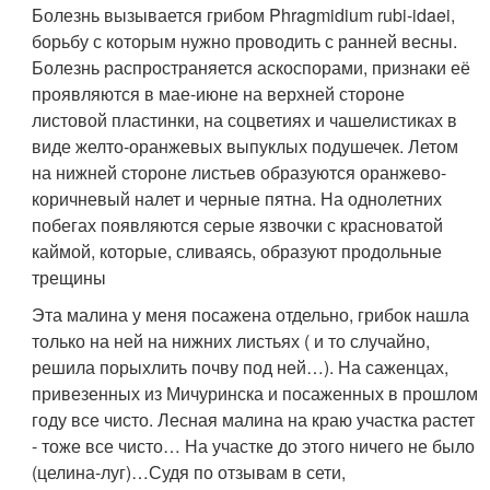
Болезнь вызывается грибом Phragmidium rubi-idaei,
борьбу с которым нужно проводить с ранней весны.
Болезнь распространяется аскоспорами, признаки её
проявляются в мае-июне на верхней стороне
листовой пластинки, на соцветиях и чашелистиках в
виде желто-оранжевых выпуклых подушечек. Летом
на нижней стороне листьев образуются оранжево-
коричневый налет и черные пятна. На однолетних
побегах появляются серые язвочки с красноватой
каймой, которые, сливаясь, образуют продольные
трещины
Эта малина у меня посажена отдельно, грибок нашла
только на ней на нижних листьях ( и то случайно,
решила порыхлить почву под ней…). На саженцах,
привезенных из Мичуринска и посаженных в прошлом
году все чисто. Лесная малина на краю участка растет
- тоже все чисто… На участке до этого ничего не было
(целина-луг)…Судя по отзывам в сети,