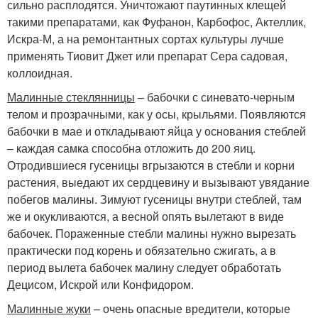
сильно расплодятся. Уничтожают паутинных клещей
такими препаратами, как Фуфанон, Карбофос, Актеллик,
Искра-М, а на ремонтантных сортах культуры лучше
применять Тиовит Джет или препарат Сера садовая,
коллоидная.
Малинные стеклянницы
– бабочки с синевато-черным
телом и прозрачными, как у осы, крыльями. Появляются
бабочки в мае и откладывают яйца у основания стеблей
– каждая самка способна отложить до 200 яиц.
Отродившиеся гусеницы вгрызаются в стебли и корни
растения, выедают их сердцевину и вызывают увядание
побегов малины. Зимуют гусеницы внутри стеблей, там
же и окукливаются, а весной опять вылетают в виде
бабочек. Пораженные стебли малины нужно вырезать
практически под корень и обязательно сжигать, а в
период вылета бабочек малину следует обработать
Децисом, Искрой или Конфидором.
Малинные жуки
– очень опасные вредители, которые