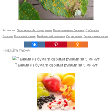
Категории:
Описание с фотографиями
,
Бактериальные болезни
,
Грибковые
болезни
,
Болезный малин
,
Грибные заболевания
,
Серая гниль
,
Белая пятнистость
Читайте также
Панама из бумаги своими руками за 5 минут