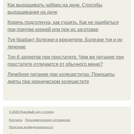
Как выращивать чабрец на даче. Способы
выращивания на даче
Корень подсолнуха, как сушить. Как не ошибиться
при покупке корней или при их заготовке
Туя брабант болезни и вредители. Болезни туи и их
лечение
Топ-6 запретов при простатите. Чем же питание при
простатите отличается от обычного меню?
Лечебное питание при холециститах. Принципы
диеты при хроническом холецистите
© 2026 Красивый сад и огород
Контакты
Пользовательское соглашение
Политика конфидециальности