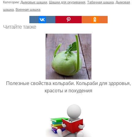
Категории:
Дымовые шашки
,
Шашки для окуривания
,
Табачная шашка
,
Дымовая
шашка
,
Военная шашка
Читайте также
Полезные свойства кольраби. Кольраби для здоровья,
красоты и похудения