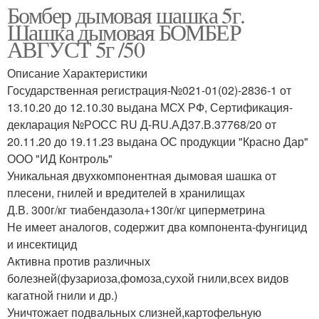
Бомбер дымовая шашка 5г.
Шашка дымовая БОМБЕР
АВГУСТ 5г /50
Описание Характеристики
Государственная регистрация-№021-01(02)-2836-1 от
13.10.20 до 12.10.30 выдана МСХ РФ, Сертификация-
декларация №РОСС RU Д-RU.АД37.В.37768/20 от
20.11.20 до 19.11.23 выдана ОС продукции "Красно Дар"
ООО "ИД Контроль"
Уникальная двухкомпонентная дымовая шашка от
плесени, гнилей и вредителей в хранилищах
Д.В. 300г/кг тиабендазола+130г/кг циперметрина
Не имеет аналогов, содержит два компонента-фунгицид
и инсектицид
Активна против различных
болезней(фузариоза,фомоза,сухой гнили,всех видов
кагатной гнили и др.)
Уничтожает подвальных слизней,картофельную