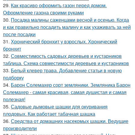
29.
Как красиво оформить газон перед домом.
Оформление газона своими руками
30.
Посадка малины саженцами весной и осенью. Когда
и как правильно посадить малину и как ухаживать за ней
после посадки
31.
Хронический бронхит у взрослых. Хронический
бронхит
32.
Совместимость садовых деревьев и кустарников
таблица. Схема совместимости деревьев и кустарников
33.
Белый клевер трава. Добавление статьи в новую
подборку
34.
Барон Солемахер сорт земляники. Земляника Барон
Солемахер - самая красивая, самая душистая и самая
полезная!
35.
Садовые дымовые шашки для окуривания
плодовых. Как работает табачная шашка
36.
Средства от домашних насекомых шашки. Ведущие
производители