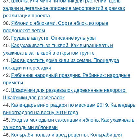
37.
Школка или мини питомник для растений. Цель,
задачи и детальное описание мероприятий в рамках
реализации проекта
38.
Яблони с яблоками. Сорта яблок, которые
плодоносят летом
39.
Груша в августе. Описание культуры
40.
Как ухаживать за тыквой. Как выращивать и
ухаживать за тыквой в открытом грунте
41.
Как вырастить дома киви из семян. Процедура
посадки и пересадки
42.
Рябинник народный праздник. Рябинник: народные
приметы
43.
Шкафчики для раздевалок деревянные недорого.
Шкафчики для раздевалок
44.
Календарь виноградаря по месяцам 2019. Календарь
виноградаря на весну 2019 года
45.
Уход за молодыми саженцами яблонь. Как ухаживать
за молодыми яблонями
46.
Кольраби польза и вред рецепты. Кольраби для