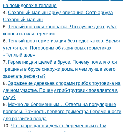
на помидорах в теплице
4.
Сахарный малыш арбуз описание. Сотр арбуза
Сахарный малыш
5.
Теплый шов или конопатка. Что лучше для сруба:
конопатка или герметик
6.
Теплый шов герметизация без недостатков. Время
утепляться! Поговорим об акриловых герметиках
«Теплый шов»
7.
Герметик для щелей в брусе. Почему появляются
трещины в брусе снаружи дома, и чем лучше всего
заделать дефекты?
8.
Заражение деревьев спорами грибов трутовика на
дачном участке. Почему гриб-трутовик появляется в
саду?
9.
Можно ли беременным… Ответы на популярные
вопросы. Важность первого триместра беременности
для развития плода
10.
Что запрещается делать беременным в 1-м