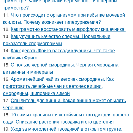
триместре. Какие признаки беременности в первом
триместре?
11.
Что происходит с организмом при избытке мочевой
ксилоты. Почему возникает гиперурикемия?
12.
Как грамотно восстановить микрофлору кишечника.
13.
Как улучшить качество спермы. Нормальные
показатели спермограммы
14.
Как сделать Фриго рассаду клубники. Что такое
клубника Фриго
15.
О пользе черной смородины. Черная смородина:
витамины и минералы
16.
Ароматнейший чай из веточек смородины. Как
приготовить лечебные чаи из веточек вишни,
смородины, шиповника зимой
17.
Опылитель для вишни. Какая вишня может опылять
черешню
18.
10 самых красивых и устойчивых гвоздик для вашего
сада. Описание растения гвоздика и его цветения
19.
Уход за многолетней гвоздикой в открытом грунте.