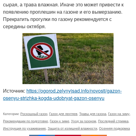
сырая, а трава влажная. Иначе это может привести к
появлению проплешин на газоне и его вымерзанию.
Прекратить прогулки по газону рекомендуется с
середины октября.
Источник:
https://ogorod.zelynyjsad.info/novosti/gazon-
osenyu-strizhka-kogda-udobryat-gazon-osenyu
Категории:
Роскошный газон
,
Газон для лентяев
,
Травы для газона
,
Газон на зиму
,
Рекомендации по подготовке
,
Газон к зиме
,
Уход за газоном
,
Последний стрижка
,
Инструкция по ухаживанию
,
Защита от излишней влажности
,
Осенняя подкормка