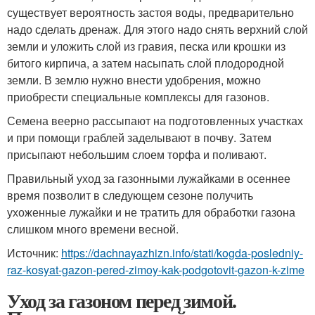
существует вероятность застоя воды, предварительно
надо сделать дренаж. Для этого надо снять верхний слой
земли и уложить слой из гравия, песка или крошки из
битого кирпича, а затем насыпать слой плодородной
земли. В землю нужно внести удобрения, можно
приобрести специальные комплексы для газонов.
Семена веерно рассыпают на подготовленных участках
и при помощи граблей заделывают в почву. Затем
присыпают небольшим слоем торфа и поливают.
Правильный уход за газонными лужайками в осеннее
время позволит в следующем сезоне получить
ухоженные лужайки и не тратить для обработки газона
слишком много времени весной.
Источник:
https://dachnayazhizn.info/stati/kogda-posledniy-
raz-kosyat-gazon-pered-zimoy-kak-podgotovit-gazon-k-zime
Уход за газоном перед зимой.