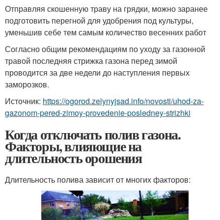
Отправляя скошенную траву на грядки, можно заранее
подготовить перегной для удобрения под культуры,
уменьшив себе тем самым количество весенних работ
Согласно общим рекомендациям по уходу за газонной
травой последняя стрижка газона перед зимой
проводится за две недели до наступления первых
заморозков.
Источник:
https://ogorod.zelynyjsad.info/novosti/uhod-za-
gazonom-pered-zimoy-provedenie-posledney-strizhki
Когда отключать полив газона.
Факторы, влияющие на
длительность орошения
Длительность полива зависит от многих факторов: