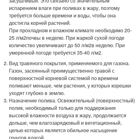
засушливый. Это связано со значительным
испарением влаги при поливах в жару, поэтому
требуется больше времени и воды, чтобы она
достигла корней растений.
При прохладном и влажном климате необходимо 20-
25 л/м
2
почвы в неделю. При жаркой сухой погоде
количество увеличивают до 50 л/м
2
в неделю. При
умеренной погоде требуется 35-40 л/м
2
.
Вид травяного покрытия, применяемого для газона.
Газон, засеянный преимущественно травой с
поверхностной корневой системой по времени
поливают меньше, чем растения, у которых корешки
уходят глубоко в землю.
Назначение полива. Освежительный (поверхностный)
полив, необходимый только для поддержания
высокой влажности воздуха в жару, продолжается
дольше, чем влагозарядковый и вегетационный,
целью которых является обильное насыщение
грунтов влагой.