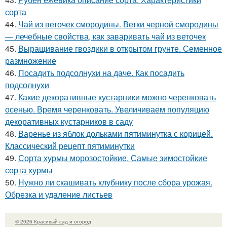
сорта
44.
Чай из веточек смородины. Ветки черной смородины
— лечебные свойства, как заваривать чай из веточек
45.
Выращивание гвоздики в открытом грунте. Семенное
размножение
46.
Посадить подсолнухи на даче. Как посадить
подсолнухи
47.
Какие декоративные кустарники можно черенковать
осенью. Время черенковать. Увеличиваем популяцию
декоративных кустарников в саду
48.
Варенье из яблок дольками пятиминутка с корицей.
Классический рецепт пятиминутки
49.
Сорта хурмы морозостойкие. Самые зимостойкие
сорта хурмы
50.
Нужно ли скашивать клубнику после сбора урожая.
Обрезка и удаление листьев
© 2026 Красивый сад и огород