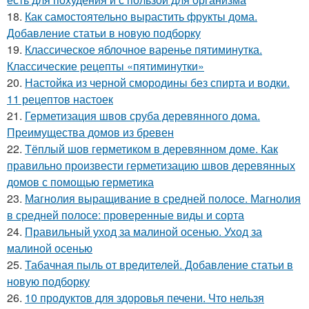
18.
Как самостоятельно вырастить фрукты дома.
Добавление статьи в новую подборку
19.
Классическое яблочное варенье пятиминутка.
Классические рецепты «пятиминутки»
20.
Настойка из черной смородины без спирта и водки.
11 рецептов настоек
21.
Герметизация швов сруба деревянного дома.
Преимущества домов из бревен
22.
Тёплый шов герметиком в деревянном доме. Как
правильно произвести герметизацию швов деревянных
домов с помощью герметика
23.
Магнолия выращивание в средней полосе. Магнолия
в средней полосе: проверенные виды и сорта
24.
Правильный уход за малиной осенью. Уход за
малиной осенью
25.
Табачная пыль от вредителей. Добавление статьи в
новую подборку
26.
10 продуктов для здоровья печени. Что нельзя