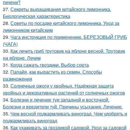
печени?
27.
Секреты выращивания китайского лимонника.
Биологическая характеристика
28.
Советы по посадке китайского лимонника. Уход за
лимонником китайским
29.
Чага инструкция по применению. БЕРЕЗОВЫЙ ГРИБ
(ЧАГА)
30.
Как лечить гриб трутовик на яблоне весной. Трутовик
на яблоне. Лечим
31.
Когда сажать гвоздики. Выбор сорта
32.
Папайя, как вырастить из семян. Способы
размножения
33.
Солнечные ожоги у хвойных. Надёжная защита
хвойных и декоративных растений от солнечных ожогов
34.
Болезни и лечение туи западной и восточной.
Болезни и вредители туй. Причины усыхания. Лечение.
35.
Чем весной подкармливать виноград. Чем удобрять и
подкармливать виноград
36.
Как ухаживать за гвоздикой садовой. Уход за садовой