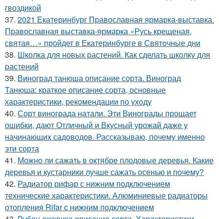
гвоздикой
37.
2021 Екатеринбург Православная ярмарка-выставка.
Православная выставка-ярмарка «Русь крещеная,
святая…» пройдет в Екатеринбурге в Святочные дни
38.
Школка для новых растений. Как сделать школку для
растений
39.
Виноград танюша описание сорта. Виноград
Танюша: краткое описание сорта, основные
характеристики, рекомендации по уходу
40.
Сорт винограда натали. Эти Винограды прощает
ошибки, дают Отличный и Вкусный урожай даже у
начинающих садоводов. Рассказываю, почему именно
эти сорта
41.
Можно ли сажать в октябре плодовые деревья. Какие
деревья и кустарники лучше сажать осенью и почему?
42.
Радиатор рифар с нижним подключением
технические характеристики. Алюминиевые радиаторы
отопления Rifar с нижним подключением
43.
Рубен ежевика описание сорта. Характеристики