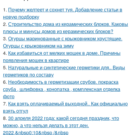
1.
Почему желтеет и сохнет туя. Добавление статьи в
новую подборку
2.
Строительство дома из керамических блоков. Каковы
плюсы и минусы домов из керамических блоков?
3.
Огурцы маринованные с крыжовником хрустящие.
Огурцы с крыжовником на зиму
4.
Как избавиться от мелких мошек в доме. Причины
появления мошек в квартире
5.
Натуральные и синтетические герметики для.. Виды
герметиков по составу
6.
Необходимость в герметизации срубов. покраска
сруба , шлифовка , конопатка , комплексная отделка
фото
7.
Как взять оплачиваемый выходной.. Как официально
взять отгул
8.
30 апреля 2022 года: какой сегодня праздник, что
можно, а что нельзя делать в этот ден.
2022,&nbsp0:10&nbsp /&nbsp