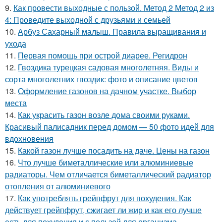
9.
Как провести выходные с пользой. Метод 2 Метод 2 из
4: Проведите выходной с друзьями и семьей
10.
Арбуз Сахарный малыш. Правила выращивания и
ухода
11.
Первая помощь при острой диарее. Регидрон
12.
Гвоздика турецкая садовая многолетняя. Виды и
сорта многолетних гвоздик: фото и описание цветов
13.
Оформление газонов на дачном участке. Выбор
места
14.
Как украсить газон возле дома своими руками.
Красивый палисадник перед домом — 50 фото идей для
вдохновения
15.
Какой газон лучше посадить на даче. Цены на газон
16.
Что лучше биметаллические или алюминиевые
радиаторы. Чем отличается биметаллический радиатор
отопления от алюминиевого
17.
Как употреблять грейпфрут для похудения. Как
действует грейпфрут, сжигает ли жир и как его лучше
есть для похудения и с пользой для организма