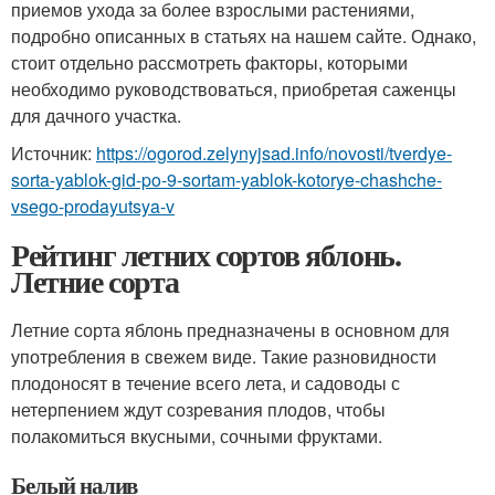
приемов ухода за более взрослыми растениями,
подробно описанных в статьях на нашем сайте. Однако,
стоит отдельно рассмотреть факторы, которыми
необходимо руководствоваться, приобретая саженцы
для дачного участка.
Источник:
https://ogorod.zelynyjsad.info/novosti/tverdye-
sorta-yablok-gid-po-9-sortam-yablok-kotorye-chashche-
vsego-prodayutsya-v
Рейтинг летних сортов яблонь.
Летние сорта
Летние сорта яблонь предназначены в основном для
употребления в свежем виде. Такие разновидности
плодоносят в течение всего лета, и садоводы с
нетерпением ждут созревания плодов, чтобы
полакомиться вкусными, сочными фруктами.
Белый налив