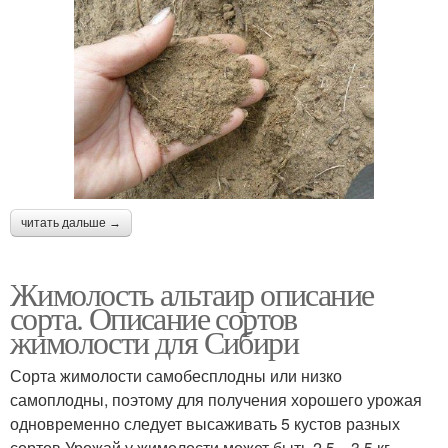
читать дальше →
Жимолость альтаир описание
сорта. Описание сортов
жимолости для Сибири
Сорта жимолости самобесплодны или низко
самоплодны, поэтому для получения хорошего урожая
одно­временно следует высаживать 5 кустов разных
сортов.Уро­жай у жимолости может быть 2,5—3,5 кг