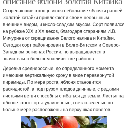
описание яблони Золотая Китайка
Созревающие в конце июля небольшие яблочки ранней
Золотой китайки привлекают и своим необычным
внешним видом, и кисло-сладким вкусом. Сорт появился
Сочные сорта
Осенние сорта
на рубеже XIX и XX веков, благодаря стараниям И.В.
Мичурина от скрещивания Белого налива и Китайки.
Сегодня сорт районирован в Волго-Вятском и Северо-
Западном регионах России, но выращивается в
Зимние сорта
Технический сорт
значительно большем количестве районов.
Деревья среднерослые, до определенного момента
имеющие вертикальную крону в виде перевернутой
пирамиды. По мере роста, яблоня становится
Популярные сорта
Винные сорта
раскидистой, а под грузом плодов длинные, с редкими
листьями ветви способны сгибаться до земли. Листья на
яблоне этого сорта удлиненные, светло-зеленые по
больше мере расположены на верхушках побегов.
Технические сорта