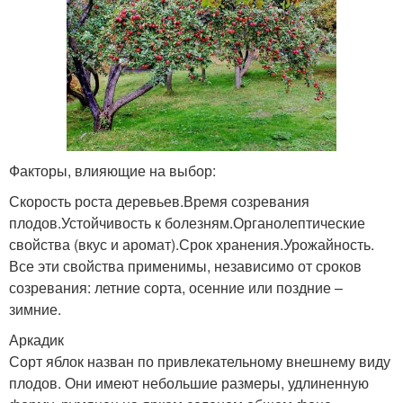
Редкий сорт
Иммунные сорта
Отечественные сорта
Сорта для урала
Факторы, влияющие на выбор:
Скорость роста деревьев.Время созревания
плодов.Устойчивость к болезням.Органолептические
свойства (вкус и аромат).Срок хранения.Урожайность.
Зимостойкие сорта
Осенний сорт
Все эти свойства применимы, независимо от сроков
созревания: летние сорта, осенние или поздние –
зимние.
Аркадик
Летние груши
Сочный сорт
Сорт яблок назван по привлекательному внешнему виду
плодов. Они имеют небольшие размеры, удлиненную