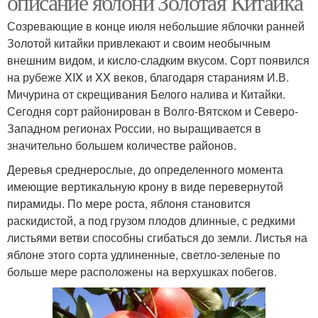
описание яблони Золотая Китайка
Созревающие в конце июля небольшие яблочки ранней
Золотой китайки привлекают и своим необычным
внешним видом, и кисло-сладким вкусом. Сорт появился
Летние яблони
Осенние сорта
на рубеже XIX и XX веков, благодаря стараниям И.В.
Мичурина от скрещивания Белого налива и Китайки.
Сегодня сорт районирован в Волго-Вятском и Северо-
Западном регионах России, но выращивается в
Канадские сорта
Зимние сорта
значительно большем количестве районов.
Деревья среднерослые, до определенного момента
имеющие вертикальную крону в виде перевернутой
пирамиды. По мере роста, яблоня становится
Самоплодные сорта
Новые сорта
раскидистой, а под грузом плодов длинные, с редкими
листьями ветви способны сгибаться до земли. Листья на
яблоне этого сорта удлиненные, светло-зеленые по
больше мере расположены на верхушках побегов.
Популярные сорта
Летний сорт