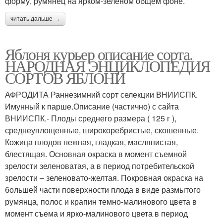
форму, румянец на ярком-зеленом общем фоне.
читать дальше →
Летний дюшес
Известные сорта
Яблоня курьер описание сорта.
НАРОДНАЯ ЭНЦИКЛОПЕДИЯ
СОРТОВ ЯБЛОНИ
Технические сорта
АФРОДИТА Раннезимний сорт селекции ВНИИСПК.
Имунный к парше.Описание (частично) с сайта
ВНИИСПК.- Плоды среднего размера ( 125 г ),
среднеуплощенные, широкоребристые, скошенные.
Кожица плодов нежная, гладкая, маслянистая,
блестящая. Основная окраска в момент съемной
зрелости зеленоватая, а в период потребительской
зрелости – зеленовато-желтая. Покровная окраска на
большей части поверхности плода в виде размытого
румянца, полос и крапин темно-малинового цвета в
момент съема и ярко-малинового цвета в период