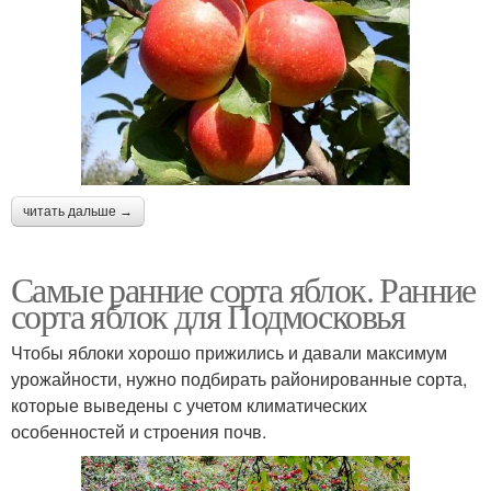
Сочные сорта
Подходящие сорта
Крупноплодные сорта
Желтые сорта
читать дальше →
Самые ранние сорта яблок. Ранние
сорта яблок для Подмосковья
Сорта для
Летние яблоки
ленинградской области
Чтобы яблоки хорошо прижились и давали максимум
урожайности, нужно подбирать районированные сорта,
которые выведены с учетом климатических
Сорта для средней
особенностей и строения почв.
Сорта для подмосковья
полосы